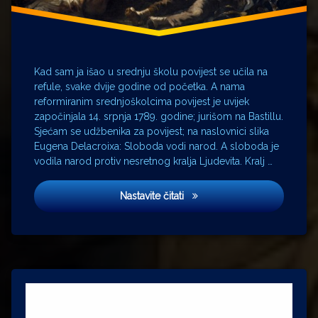
Ljudevit
XVI.
Louvre
Marija
Antoaneta
Kad sam ja išao u srednju školu povijest se učila na
RIZ
refule, svake dvije godine od početka. A nama
Traviata
reformiranim srednjoškolcima povijest je uvijek
Salzburg
započinjala 14. srpnja 1789. godine; jurišom na Bastillu.
Sjećam se udžbenika za povijest; na naslovnici slika
Vladimir
Iljič
Eugena Delacroixa: Sloboda vodi narod. A sloboda je
Lenjin
vodila narod protiv nesretnog kralja Ljudevita. Kralj …
Walter
Lewin
Djeca Domovine
Nastavite čitati