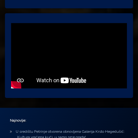
Najnovije:
U središtu Petrinje otvorena obnovljena Galerija Krsto Hegedušić:
Kultura vraćena kući, u samo srce grada!