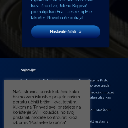
kazališne dive, Jelene Begović,
poznatije kao Ena. I sestre joj Mie,
također. Plovidba će potrajati …
Mostovi okruga Madison
Nastavite čitati
Najnovije:
U središtu Petrinje otvorena obnovljena Galerija Krsto
Hegedušić: Kultura vraćena kući, u samo srce grada!
Naša stranica koristi kolačiće kako
Od petka do nedjelje (31.7. – 2.8.2026.) Arheološki muzej
bismo vam iskustvo posjete našem
u Zagrebu otvara vrata građanima: Besplatan ulaz kao
portalu učinili bržim i kvalitetnijim.
zaklon od toplinskog vala
Klikom na "Prihvati sve" pristajete na
‘Ni med cvetjem ni pravice’ na Aleji hrvatskih sportskih
korištenje SVIH kolačića, no svoj
velikana
pristanak možete kontrolirati kroz
“Rubikova kocka – složi svoju priču”, projekt nastao iz
izbornik "Postavke kolačića".
potrebe da se čuje glas djece!