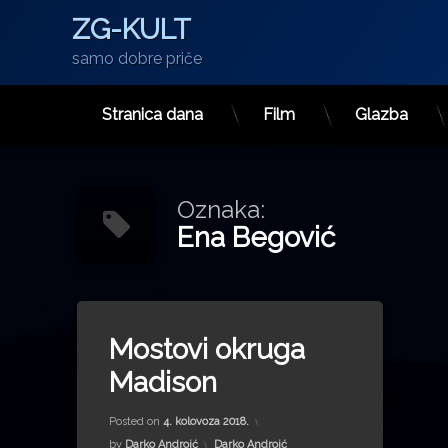
ZG-KULT
samo dobre priče
Stranica dana
Film
Glazba
Preskoči
na
sadržaj
Oznaka:
Ena Begović
Tagged
betonski luk
Mostovi okruga
Ena Begović
Madison
Hidroelektra
Kardeljevo
Updated on
26. srpnja 2022.
Posted on
4. kolovoza 2018.
Krčki most
Kategorije:
by
Darko Androić
Darko Androić