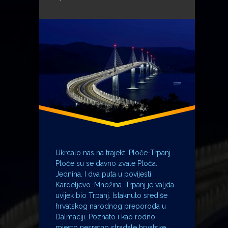
Mostogradnja
najsjevernija točka EU
Pelješki most
Ploče
trajekt
Ukrcalo nas na trajekt. Ploče-Trpanj.
Ploče su se davno zvale Ploča.
Jednina. I dva puta u povijesti
Kardeljevo. Množina. Trpanj je valjda
uvijek bio Trpanj. Istaknuto središe
hrvatskog narodnog preporoda u
Dalmaciji. Poznato i kao rodno
mjesto nesretno stradale hrvatske