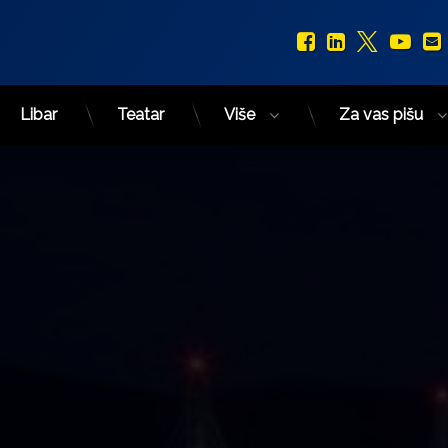
Facebook
LinkedIn
X.com
You
Libar
Teatar
Više
Za vas pišu