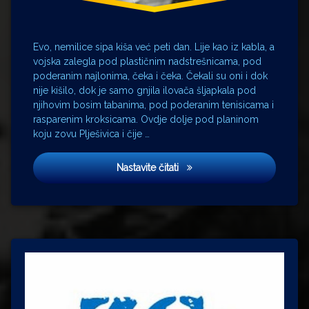
Mustafa
Nadarević
Rade
Šerbedžija
Evo, nemilice sipa kiša već peti dan. Lije kao iz kabla, a
vojska zalegla pod plastičnim nadstrešnicama, pod
Vučjak
poderanim najlonima, čeka i čeka. Čekali su oni i dok
nije kišilo, dok je samo gnjila ilovača šljapkala pod
njihovim bosim tabanima, pod poderanim tenisicama i
rasparenim kroksicama. Ovdje dolje pod planinom
koju zovu Plješivica i čije …
Putovanje u Vučjak
Nastavite čitati