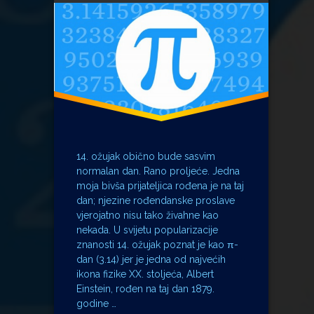
Pi-day
Steven Hawking
14. ožujak obično bude sasvim
normalan dan. Rano proljeće. Jedna
moja bivša prijateljica rođena je na taj
dan; njezine rođendanske proslave
vjerojatno nisu tako živahne kao
nekada. U svijetu popularizacije
znanosti 14. ožujak poznat je kao π-
dan (3.14) jer je jedna od najvećih
ikona fizike XX. stoljeća, Albert
Einstein, rođen na taj dan 1879.
godine …