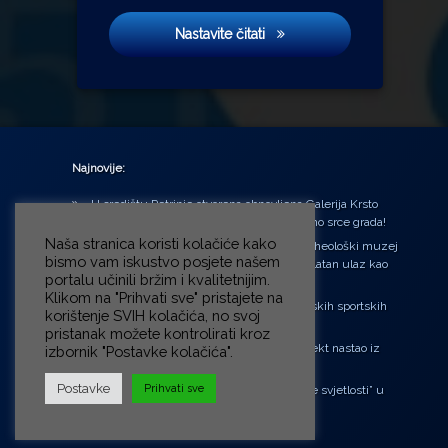
3,14
Nastavite čitati
Najnovije:
U središtu Petrinje otvorena obnovljena Galerija Krsto
Hegedušić: Kultura vraćena kući, u samo srce grada!
Naša stranica koristi kolačiće kako
Od petka do nedjelje (31.7. – 2.8.2026.) Arheološki muzej
bismo vam iskustvo posjete našem
u Zagrebu otvara vrata građanima: Besplatan ulaz kao
portalu učinili bržim i kvalitetnijim.
zaklon od toplinskog vala
Klikom na "Prihvati sve" pristajete na
‘Ni med cvetjem ni pravice’ na Aleji hrvatskih sportskih
korištenje SVIH kolačića, no svoj
velikana
pristanak možete kontrolirati kroz
“Rubikova kocka – složi svoju priču”, projekt nastao iz
izbornik "Postavke kolačića".
potrebe da se čuje glas djece!
Postavke
Prihvati sve
Pozivnica na 6. Likovnu koloniju „Buđenje svjetlosti” u
Petrinji