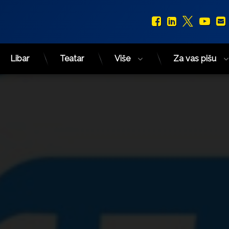
Facebook
LinkedIn
X.com
You
Libar
Teatar
Više
Za vas pišu