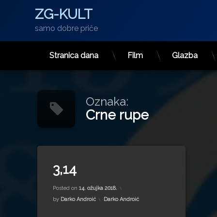
ZG-KULT
samo dobre priče
Stranica dana
Film
Glazba
Preskoči
na
sadržaj
Oznaka:
Crne rupe
Tagged
za 3,14
2 komentara
Albert Einstein
3,14
brzina svjetlosti
Updated on
15. srpnja 2022.
Posted on
14. ožujka 2018.
Kategorije:
by
Darko Androić
Darko Androić
Crne rupe