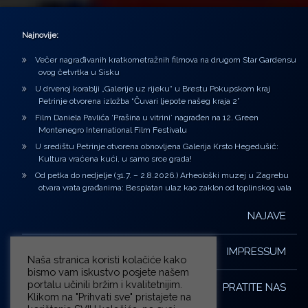
Najnovije:
Večer nagrađivanih kratkometražnih filmova na drugom Star Gardensu
ovog četvrtka u Sisku
U drvenoj korablji „Galerije uz rijeku“ u Brestu Pokupskom kraj
Petrinje otvorena izložba “Čuvari ljepote našeg kraja 2”
Film Daniela Pavlića ‘Prašina u vitrini’ nagrađen na 12. Green
Montenegro International Film Festivalu
U središtu Petrinje otvorena obnovljena Galerija Krsto Hegedušić:
Kultura vraćena kući, u samo srce grada!
Od petka do nedjelje (31.7. – 2.8.2026.) Arheološki muzej u Zagrebu
otvara vrata građanima: Besplatan ulaz kao zaklon od toplinskog vala
NAJAVE
IMPRESSUM
Naša stranica koristi kolačiće kako
bismo vam iskustvo posjete našem
portalu učinili bržim i kvalitetnijim.
PRATITE NAS
Klikom na "Prihvati sve" pristajete na