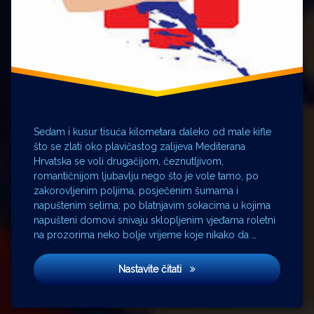
Svorcan
Mirko
Fodor
Nenad
Ivanković
Otvoreno
Volim
Hrvatsku
Sedam i kusur tisuća kilometara daleko od male kifle
Zrinka
što se zlati oko plavičastog zalijeva Mediterana
Grancarić
Hrvatska se voli drugačijom, čeznutljivom,
romantičnijom ljubavlju nego što je vole tamo, po
zakorovljenim poljima, posječenim šumama i
napuštenim selima; po blatnjavim sokacima u kojima
napušteni domovi snivaju sklopljenim vjeđama roletni
na prozorima neko bolje vrijeme koje nikako da …
Volim Hrvatsku
Nastavite čitati