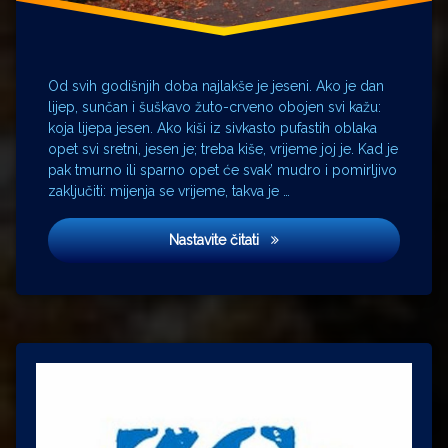
Uglješa
Kojadinović
Vinko
Brešan
Od svih godišnjih doba najlakše je jeseni. Ako je dan
Željka
lijep, sunčan i šuškavo žuto-crveno obojen svi kažu:
Turčinović
koja lijepa jesen. Ako kiši iz sivkasto pufastih oblaka
opet svi sretni, jesen je; treba kiše, vrijeme joj je. Kad je
pak tmurno ili sparno opet će svak’ mudro i pomirljivo
zaključiti: mijenja se vrijeme, takva je …
Jesen
Nastavite čitati