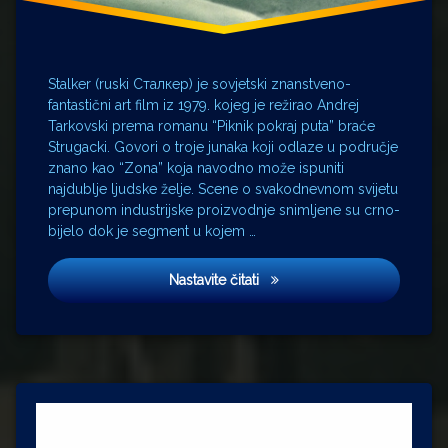
Stalker (ruski Сталкер) je sovjetski znanstveno-
fantastični art film iz 1979. kojeg je režirao Andrej
Tarkovski prema romanu “Piknik pokraj puta” braće
Strugacki. Govori o troje junaka koji odlaze u područje
znano kao “Zona” koja navodno može ispuniti
najdublje ljudske želje. Scene o svakodnevnom svijetu
prepunom industrijske proizvodnje snimljene su crno-
bijelo dok je segment u kojem …
Stalker
Nastavite čitati