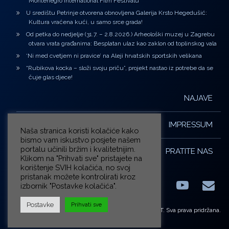
Montenegro International Film Festivalu
U središtu Petrinje otvorena obnovljena Galerija Krsto Hegedušić:
Kultura vraćena kući, u samo srce grada!
Od petka do nedjelje (31.7. – 2.8.2026.) Arheološki muzej u Zagrebu
otvara vrata građanima: Besplatan ulaz kao zaklon od toplinskog vala
‘Ni med cvetjem ni pravice’ na Aleji hrvatskih sportskih velikana
“Rubikova kocka – složi svoju priču”, projekt nastao iz potrebe da se
čuje glas djece!
NAJAVE
IMPRESSUM
Naša stranica koristi kolačiće kako
bismo vam iskustvo posjete našem
portalu učinili bržim i kvalitetnijim.
PRATITE NAS
Klikom na "Prihvati sve" pristajete na
korištenje SVIH kolačića, no svoj
pristanak možete kontrolirati kroz
izbornik "Postavke kolačića".
Facebook
LinkedIn
YouTub
E-m
X.com
Postavke
Prihvati sve
© ZG-KULT. Sva prava pridržana.