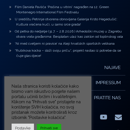
Film Daniela Pavlića ‘Prašina u vitrini’ nagrađen na 12. Green
Montenegro International Film Festivalu
U središtu Petrinje otvorena obnovljena Galerija Krsto Hegedušić:
Kultura vraćena kući, u samo srce grada!
Od petka do nedjelje (31.7. – 2.8.2026.) Arheološki muzej u Zagrebu
otvara vrata građanima: Besplatan ulaz kao zaklon od toplinskog vala
‘Ni med cvetjem ni pravice’ na Aleji hrvatskih sportskih velikana
“Rubikova kocka – složi svoju priču”, projekt nastao iz potrebe da se
čuje glas djece!
NAJAVE
IMPRESSUM
Naša stranica koristi kolačiće kako
bismo vam iskustvo posjete našem
portalu učinili bržim i kvalitetnijim.
PRATITE NAS
Klikom na "Prihvati sve" pristajete na
korištenje SVIH kolačića, no svoj
pristanak možete kontrolirati kroz
izbornik "Postavke kolačića".
Facebook
LinkedIn
YouTub
E-m
X.com
Postavke
Prihvati sve