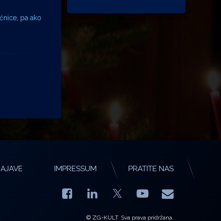
jećnice, pa ako
AJAVE
IMPRESSUM
PRATITE NAS
Facebook
LinkedIn
YouTube
E-mail
X.com
© ZG-KULT. Sva prava pridržana.