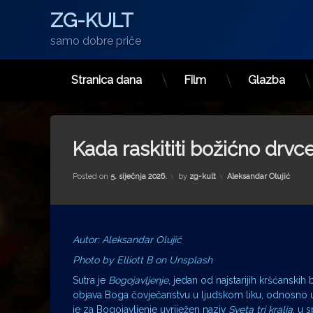
ZG-KULT
samo dobre priče
Stranica dana
Film
Glazba
Preskoči
na
sadržaj
Kada raskititi božićno drvc
Kategorije:
Posted on
5. siječnja 2026.
by
zg-kult
Aleksandar Olujić
Autor: Aleksandar Olujić
Photo by Elliott B on Unsplash
Sutra je
Bogojavljenje
, jedan od najstarijih kršćanskih
objava Boga čovječanstvu u ljudskom liku, odnosno u
je za Bogojavljenje uvriježen naziv
Sveta tri kralja
, u s