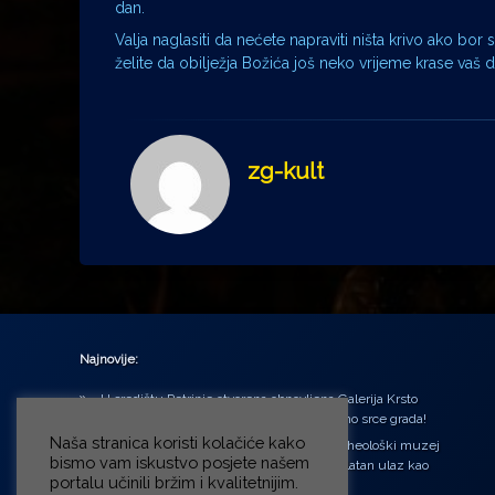
dan.
Valja naglasiti da nećete napraviti ništa krivo ako bor sk
želite da obilježja Božića još neko vrijeme krase vaš
zg-kult
Najnovije:
U središtu Petrinje otvorena obnovljena Galerija Krsto
Hegedušić: Kultura vraćena kući, u samo srce grada!
Naša stranica koristi kolačiće kako
Od petka do nedjelje (31.7. – 2.8.2026.) Arheološki muzej
bismo vam iskustvo posjete našem
u Zagrebu otvara vrata građanima: Besplatan ulaz kao
portalu učinili bržim i kvalitetnijim.
zaklon od toplinskog vala