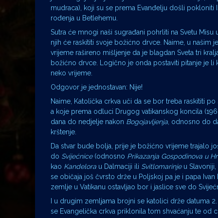
mudraca), koji su se prema Evanđelju došli pokloniti
rođenja u Betlehemu.
Sutra će mnogi naši sugrađani pohrliti na Svetu Misu u
njih će raskititi svoje božićno drvce. Naime, u našim j
vrijeme rašireno mišljenje da je blagdan Sveta tri kralj
božićno drvce. Logično je onda postaviti pitanje je li kr
neko vrijeme.
Odgovor je jednostavan: Nije!
Naime, Katolička crkva uči da se bor treba raskititi 
a koje prema odluci Drugog vatikanskog koncila (1962
dana do nedjelje nakon
Bogojavljenja
, odnosno do da
krštenje.
Da stvar bude bolja, prije je božićno vrijeme trajalo jo
do
Svijećnice
(odnosno
Prikazanja Gospodinova u H
kao
Kandelora
u Dalmaciji ili
Svitlomarinje
u Slavoniji,
se običaja još čvrsto drže u Poljskoj pa je i papa Ivan P
zemlje u Vatikanu ostavljao bor i jaslice sve do Svijeć
I u drugim zemljama brojni se katolici drže datuma 2. 
se Evangelička crkva priklonila tom shvaćanju te od 