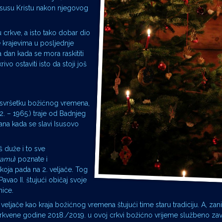
 Isusu Kristu nakon njegovog
 crkve, a isto tako dobar dio
e krajevima u posljednje
a dan kada se mora raskititi
ivo ostaviti isto da stoji još
po svršetku božićnog vremena,
. – 1965.) traje od Badnjeg
na kada se slavi Isusovo
š duže i to sve
ramu
) poznate i
 koja pada na 2. veljače. Tog
avao II. štujući običaj svoje
nice.
veljače kao kraja božićnog vremena štujući time staru tradiciju. A, zani
crkvene godine 2018./2019. u ovoj crkvi božićno vrijeme službeno zavr