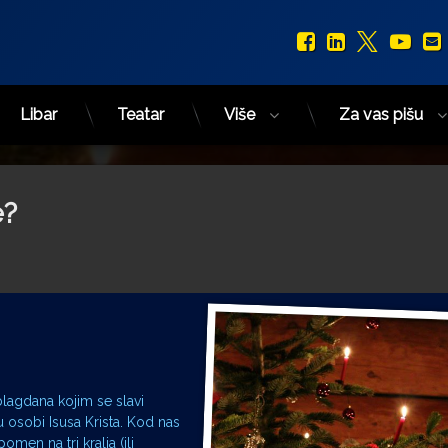
Facebook
LinkedIn
X.com
You
Libar
Teatar
Više
Za vas pišu
e?
 blagdana kojim se slavi
 osobi Isusa Krista. Kod nas
pomen na tri kralja (ili