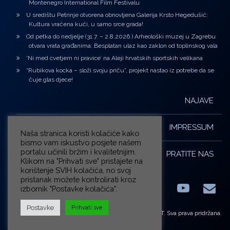
Montenegro International Film Festivalu
U središtu Petrinje otvorena obnovljena Galerija Krsto Hegedušić:
Kultura vraćena kući, u samo srce grada!
Od petka do nedjelje (31.7. – 2.8.2026.) Arheološki muzej u Zagrebu
otvara vrata građanima: Besplatan ulaz kao zaklon od toplinskog vala
‘Ni med cvetjem ni pravice’ na Aleji hrvatskih sportskih velikana
“Rubikova kocka – složi svoju priču”, projekt nastao iz potrebe da se
čuje glas djece!
NAJAVE
IMPRESSUM
Naša stranica koristi kolačiće kako
bismo vam iskustvo posjete našem
portalu učinili bržim i kvalitetnijim.
PRATITE NAS
Klikom na "Prihvati sve" pristajete na
korištenje SVIH kolačića, no svoj
pristanak možete kontrolirati kroz
izbornik "Postavke kolačića".
Facebook
LinkedIn
YouTub
E-m
X.com
Postavke
Prihvati sve
© ZG-KULT. Sva prava pridržana.