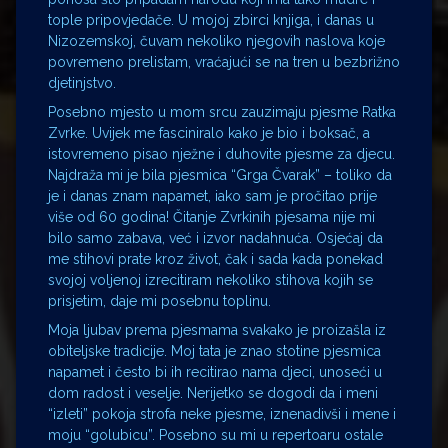
tople pripovjedače. U mojoj zbirci knjiga, i danas u
Nizozemskoj, čuvam nekoliko njegovih naslova koje
povremeno prelistam, vraćajući se na tren u bezbrižno
djetinjstvo.
Posebno mjesto u mom srcu zauzimaju pjesme Ratka
Zvrke. Uvijek me fasciniralo kako je bio i boksač, a
istovremeno pisao nježne i duhovite pjesme za djecu.
Najdraža mi je bila pjesmica “Grga Čvarak” – toliko da
je i danas znam napamet, iako sam je pročitao prije
više od 60 godina! Čitanje Zvrkinih pjesama nije mi
bilo samo zabava, već i izvor nadahnuća. Osjećaj da
me stihovi prate kroz život, čak i sada kada ponekad
svojoj voljenoj izrecitiram nekoliko stihova kojih se
prisjetim, daje mi posebnu toplinu.
Moja ljubav prema pjesmama svakako je proizašla iz
obiteljske tradicije. Moj tata je znao stotine pjesmica
napamet i često bi ih recitirao nama djeci, unoseći u
dom radost i veselje. Nerijetko se dogodi da i meni
“izleti” pokoja strofa neke pjesme, iznenadivši i mene i
moju “golubicu”. Posebno su mi u repertoaru ostale