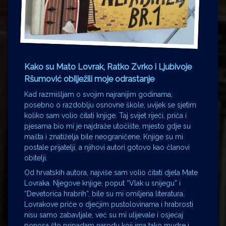
Kako su Mato Lovrak, Ratko Zvrko i Ljubivoje
Ršumović obilježili moje odrastanje
Kad razmišljam o svojim najranijim godinama,
posebno o razdoblju osnovne škole, uvijek se sjetim
koliko sam volio čitati knjige. Taj svijet riječi, priča i
pjesama bio mi je najdraže utočište, mjesto gdje su
mašta i znatiželja bile neograničene. Knjige su mi
postale prijatelji, a njihovi autori gotovo kao članovi
obitelji.
Od hrvatskih autora, najviše sam volio čitati djela Mate
Lovraka. Njegove knjige, poput “Vlak u snijegu” i
“Devetorica hrabrih”, bile su mi omiljena literatura.
Lovrakove priče o dječjim pustolovinama i hrabrosti
nisu samo zabavljale, već su mi ulijevale i osjećaj
ponosa što pripadam narodu koji ima tako mudre i