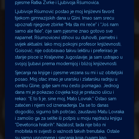
pjesme Ratka Zvrke i Ljubivoja Ršumovića.
Ljubivoje Ršumović postao je moj književni favorit
tijekom gimnazijskih dana u Glini. Imao sam sreću
upoznati njegove zbirke “Ma šta mi reče” i “Još nam
samo ale fale”, čije sam pjesme znao gotovo sve
napamet. Ršumovićevi stihovi su duhoviti, pametni i
uvijek aktualni. Iako moj pokojni profesor književnosti,
Goisović, nije odobravao takvu lektiru i preferirao je
starije pisce iz Kraljevine Jugoslavije, ja sam ustrajao u
svojoj ljubavi prema modernijoj i bližoj književnosti.
Sjećanja na knjige i pjesme vezana su mi i uz obiteljski
posao. Moj otac imao je urarsku i zlatarsku radnju u
centru Gline, gdje sam mu često pomagao. Jednog
dana mi je pokazao čovjeka koji je prelazio ulicu i
rekao: “E to ti je, sine moj, Mato Lovrak.” Ostao sam
zatečen i nijem od iznenađenja. Da se to danas
dogodilo, sigurno bih potrčao, zaustavio Matu Lovraka
i zamolio ga za selfie ili potpis u moju najdražu knjigu
“Devetorica hrabrih”. Nažalost, tada nije bilo ni
mobitela ni svijesti o važnosti takvih trenutaka. Ostale
su samo uspomene i sjećanja koja čuvam kao