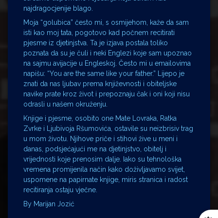
najdragocjenije blago.
Moja “golubica” često mi, s osmijehom, kaže da sam
isti kao moj tata, pogotovo kad počnem recitirati
pjesme iz djetinjstva. Ta je izjava postala toliko
poznata da su je čuli i neki Englezi koje sam upoznao
na sajmu avijacije u Engleskoj. Često mi u emailovima
napišu: “You are the same like your father.” Lijepo je
znati da nas ljubav prema književnosti i obiteljske
navike prate kroz život i prepoznaju čak i oni koji nisu
odrasli u našem okruženju.
Knjige i pjesme, osobito one Mate Lovraka, Ratka
Zvrke i Ljubivoja Ršumovića, ostavile su neizbrisiv trag
u mom životu. Njihove priče i stihovi žive u meni i
danas, podsjećajući me na djetinjstvo, obitelj i
vrijednosti koje prenosim dalje. Iako su tehnološka
vremena promijenila način kako doživljavamo svijet,
uspomene na papirnate knjige, miris stranica i radost
recitiranja ostaju vječne.
By Marijan Jozić