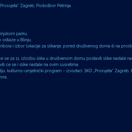
„Prosvjeta” Zagreb, Pododbor Petrinja.
trinjskom parku,
no odlaze u Blinju,
ribora i izbor lokacije za slikanje; pored društvenog doma ili na pros
 će se za 11. izložbu slika u društvenom domu postaviti slike nastale 
iti će se i slike nastale na ovim susretima.
gostiju, kulturno-umjetnički program – izvođači: SKD „Prosvjeta“ Zagreb
vora,
!