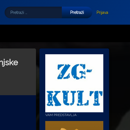
Pretraži:
Tube
E-mail
Prijava
injske
VAM PREDSTAVLJA :