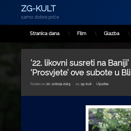
ZG-KULT
samo dobre priče
Stranica dana
Film
Glazba
Preskoči
na
sadržaj
’22. likovni susreti na Baniji’
‘Prosvjete’ ove subote u Blin
Kategorije:
Posted on
20. svibnja 2025.
by
zg-kult
Uljudba