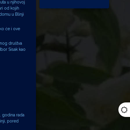
puta u njihovoj
ri od kojih
 domu u Blinji
ako će i ove
rnog društva
dbor Sisak kao
5. godina rada
inji, pored