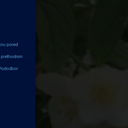
toru pored
na prethodnim
, Pododbor