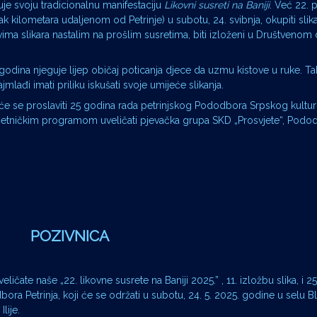
je svoju tradicionalnu manifestaciju
Likovni susreti na Baniji
. Već 22. 
2-ak kilometara udaljenom od Petrinje) u subotu, 24. svibnja, okupiti slika
ovima slikara nastalim na prošlim susretima, biti izloženi u Društvenom
e godina njeguje lijep običaj poticanja djece da uzmu kistove u ruke. T
lađi imati priliku iskušati svoje umijeće slikanja.
joj će se proslaviti 25 godina rada petrinjskog Pododbora Srpskog kultu
umjetničkim programom uveličati pjevačka grupa SKD „Prosvjete“, Podo
POZIVNICA
te naše „22. likovne susrete na Baniji 2025.” , 11. izložbu slika, i 2
a Petrinja, koji će se održati u subotu, 24. 5. 2025. godine u selu Bl
lije.