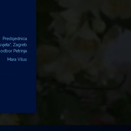
Predsjednica
vjeta”, Zagreb
odbor Petrinja
Mara Vilus