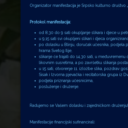
Organizator manifestacija je Srpsko kulturno društvo 
Protokol manifestacija:
od 8,30 do 9 sati okupljanje slikara i djece u pe
u 9,15 sati svi okupljeni slikari i djeca organizira
po dolasku u Blinju, doručak učesnika, podjela p
hrama Svetog Ilije,
slikanje će trajati do 14,30 sati, u međuvremenu
likovnim susretima, a po završetku slikanja postav
u 15 sati, otvorenje 11. izložbe slika, pozdrav 
Sisak i Izvorna pjevačka i recitatorska grupa iz D
podjela priznanja učesnicima,
posluženje i druženje.
Radujemo se Vašem dolasku i zajedničkom druženju
Manifestacije financijski sufinancirali: