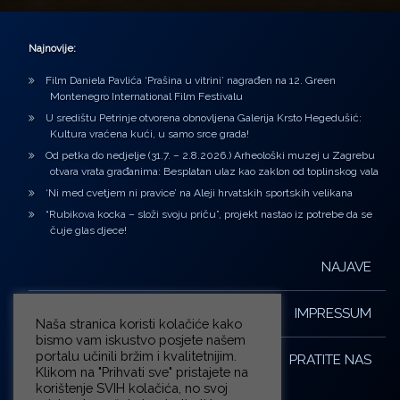
Najnovije:
Film Daniela Pavlića ‘Prašina u vitrini’ nagrađen na 12. Green
Montenegro International Film Festivalu
U središtu Petrinje otvorena obnovljena Galerija Krsto Hegedušić:
Kultura vraćena kući, u samo srce grada!
Od petka do nedjelje (31.7. – 2.8.2026.) Arheološki muzej u Zagrebu
otvara vrata građanima: Besplatan ulaz kao zaklon od toplinskog vala
‘Ni med cvetjem ni pravice’ na Aleji hrvatskih sportskih velikana
“Rubikova kocka – složi svoju priču”, projekt nastao iz potrebe da se
čuje glas djece!
NAJAVE
IMPRESSUM
Naša stranica koristi kolačiće kako
bismo vam iskustvo posjete našem
portalu učinili bržim i kvalitetnijim.
PRATITE NAS
Klikom na "Prihvati sve" pristajete na
korištenje SVIH kolačića, no svoj