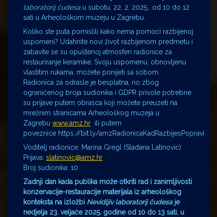
laboratorij čudesa
u subotu, 22. 2. 2025., od 10 do 12
sati u Arheološkom muzeju u Zagrebu.
Koliko ste puta pomislili kako nema pomoći razbijenoj
uspomeni? Udahnite novi život razbijenom predmetu i
zabavite se su opuštenoj atmosferi radionice za
restauriranje keramike. Svoju uspomenu, obnovljenu
vlastitim rukama, možete ponijeti sa sobom.
Radionica za odrasle je besplatna, no zbog
ograničenog broja sudionika i GDPR privole potrebne
su prijave putem obrasca koji možete preuzeti na
mrežnim stranicama Arheološkog muzeja u
Zagrebu
www.amz.hr
ili putem
poveznice https://bit.ly/amzRadionicaKadRazbijesPopravi
Voditelj radionice: Marina Gregl (Slađana Latinović)
Prijava:
slatinovic@amz.hr
Broj sudionika: 10
Zadnji dan kada publika može otkriti rad i zanimljivosti
konzervacije-restauracije materijala iz arheološkog
konteksta na izložbi
Nevidljiv laboratorij čudesa
je
nedjelja 23. veljače 2025. godine od 10 do 13 sati, u