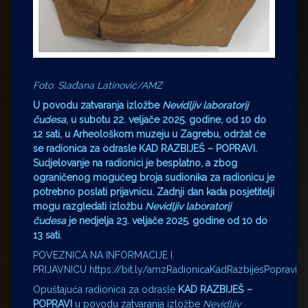
Foto: Slađana Latinović/AMZ
U povodu zatvaranja izložbe
Nevidljiv laboratorij
čudesa
, u subotu 22. veljače 2025. godine, od 10 do
12 sati, u Arheološkom muzeju u Zagrebu, održat će
se radionica za odrasle KAD RAZBIJEŠ – POPRAVI.
Sudjelovanje na radionici je besplatno, a zbog
ograničenog mogućeg broja sudionika za radionicu je
potrebno poslati prijavnicu. Zadnji dan kada posjetitelji
mogu razgledati izložbu
Nevidljiv laboratorij
čudesa
je nedjelja 23. veljače 2025. godine od 10 do
13 sati.
POVEZNICA NA INFORMACIJE I
PRIJAVNICU https://bit.ly/amzRadionicaKadRazbijesPopravi
Opuštajuća radionica za odrasle
KAD RAZBIJEŠ –
POPRAVI
u povodu zatvaranja izložbe
Nevidljiv