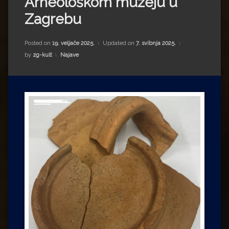
Arheološkom muzeju u
Impressum
Milenko Strižak
Zagrebu
Drugi autori
Drugi autori
Posted on
19. veljače 2025.
Updated on
7. svibnja 2025.
Matea Andrić
Kategorije:
by
zg-kult
Najave
Ljiljana Lekanić-Kljaić
Željko Krznarić
Mario Lovreković
Miroslav Šantek