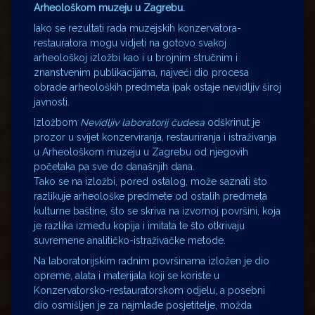
Arheološkom muzeju u Zagrebu.
Iako se rezultati rada muzejskih konzervatora-
restauratora mogu vidjeti na gotovo svakoj
arheološkoj izložbi kao i u brojnim stručnim i
znanstvenim publikacijama, najveći dio procesa
obrade arheoloških predmeta ipak ostaje nevidljiv široj
javnosti.
Izložbom
Nevidljiv laboratorij čudesa
odškrinut je
prozor u svijet konzerviranja, restauriranja i istraživanja
u Arheološkom muzeju u Zagrebu od njegovih
početaka pa sve do današnjih dana.
Tako se na izložbi, pored ostalog, može saznati što
razlikuje arheološke predmete od ostalih predmeta
kulturne baštine, što se skriva na izvornoj površini, koja
je razlika između kopija i imitata te što otkrivaju
suvremene analitičko-istraživačke metode.
Na laboratorijskim radnim površinama izložen je dio
opreme, alata i materijala koji se koriste u
Konzervatorsko-restauratorskom odjelu, a posebni
dio osmišljen je za najmlađe posjetitelje, možda