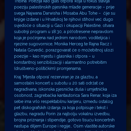
Tribina ‘Poezija kao glas otpora’ koja u fokus stavlja
poeziju palestinskih pjesnika mlađe generacije – prije
svega Najwana Darwisha i Mosaba Abu Tohe – čije su
knjige izdane i u Hrvatskoj te njihovi stihovi već dugo
svjedoče o situaciji u Gazi i okupaciji Palestine, otvara
subotnji program u 18:30, a p(r)otresene nepravdom
koja je počinjena nad jednim narodom, voditeljica i
njezine sugovornice, Monika Herceg te Rajna Racz i
Nataša Govedić, porazgovarat će o možebitnoj ulozi
poezije – kao mjestu i glasnika i otpora – u
konstantnoj senzibilizaciji i alarmantno potrebitim
(društveno-političkim) promjenama.
Kraj ‘Mjesta otpora’ rezerviran je za glazbu, a
samostalni koncert u subotu u 20 sati održat će
nagrađivana, iskonska pjesnička duša i umjetnička
osobnost, zagrebačka kantautorica Sara Renar, koja iza
sebe ima vrlo respektabilnu karijeru, između ostalog
pet diskografskih izdanja za koja potpisuje i tekst i
glazbu, nagradu Porin za najbolju vokalnu izvedbu,
brojna priznanja i stipendije, gotovo tisuću koncertnih
nastupa diljem Europe i regije… Osim vlastite autorske