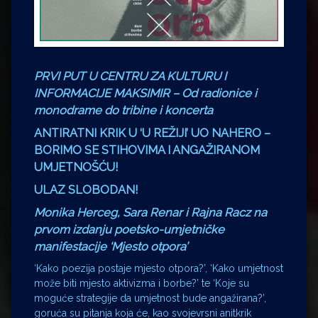
PRVI PUT U CENTRU ZA KULTURU I
INFORMACIJE MAKSIMIR – Od radionice i
monodrame do tribine i koncerta
ANTIRATNI KRIK U ‘U REŽIJI’ UO NAHERO –
BORIMO SE STIHOVIMA I ANGAŽIRANOM
UMJETNOŠĆU!
ULAZ SLOBODAN!
Monika Herceg, Sara Renar i Rajna Racz na
prvom izdanju poetsko-umjetničke
manifestacije ‘Mjesto otpora’
‘Kako poezija postaje mjesto otpora?’, ‘Kako umjetnost
može biti mjesto aktivizma i borbe?’ te ‘Koje su
moguće strategije da umjetnost bude angažirana?’,
goruća su pitanja koja će, kao svojevrsni anitkrik