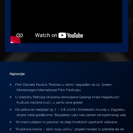
Najnovije:
Film Daniela Pavlića ‘Prašina u vitrini’ nagrađen na 12. Green
Montenegro International Film Festivalu
U središtu Petrinje otvorena obnovljena Galerija Krsto Hegedušić:
Kultura vraćena kući, u samo srce grada!
Od petka do nedjelje (31.7. – 2.8.2026.) Arheološki muzej u Zagrebu
otvara vrata građanima: Besplatan ulaz kao zaklon od toplinskog vala
‘Ni med cvetjem ni pravice’ na Aleji hrvatskih sportskih velikana
“Rubikova kocka – složi svoju priču”, projekt nastao iz potrebe da se