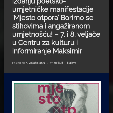
izdanju poetsko-
Impressum
Milenko Strižak
umjetničke manifestacije
Drugi autori
Drugi autori
‘Mjesto otpora’ Borimo se
stihovima i angažiranom
Matea Andrić
umjetnošću! – 7. i 8. veljače
Ljiljana Lekanić-Kljaić
u Centru za kulturu i
informiranje Maksimir
Željko Krznarić
Mario Lovreković
Kategorije:
Posted on
5. veljače 2025.
by
zg-kult
Najave
Miroslav Šantek