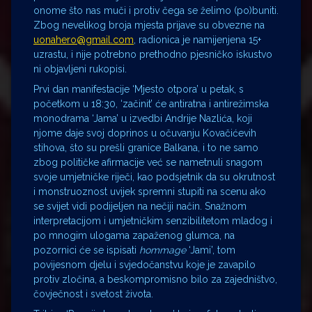
onome što nas muči i protiv čega se želimo (po)buniti.
Zbog nevelikog broja mjesta prijave su obvezne na
uonahero@gmail.com
, radionica je namijenjena 15+
uzrastu, i nije potrebno prethodno pjesničko iskustvo
ni objavljeni rukopisi.
Prvi dan manifestacije ‘Mjesto otpora’ u petak, s
početkom u 18:30, ‘začinit’ će antiratna i antirežimska
monodrama ‘Jama’ u izvedbi Andrije Nazlića, koji
njome daje svoj doprinos u očuvanju Kovačićevih
stihova, što su prešli granice Balkana, i to ne samo
zbog političke afirmacije već se nametnuli snagom
svoje umjetničke riječi, kao podsjetnik da su okrutnost
i monstruoznost uvijek spremni stupiti na scenu ako
se svijet vidi podijeljen na nečiji način. Snažnom
interpretacijom i umjetničkim senzibilitetom mladog i
po mnogim ulogama zapaženog glumca, na
pozornici će se ispisati
hommage
‘Jami’, tom
povijesnom djelu i svjedočanstvu koje je zavapilo
protiv zločina, a beskompromisno bilo za zajedništvo,
čovječnost i svetost života.