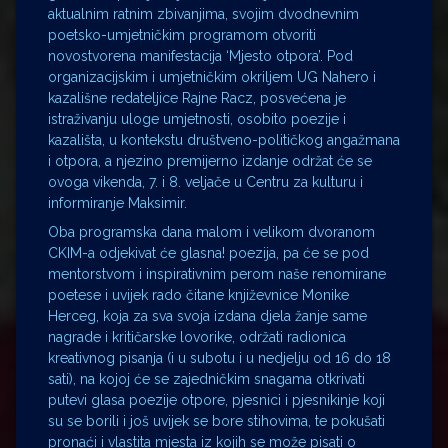
aktualnim ratnim zbivanjima, svojim dvodnevnim
poetsko-umjetničkim programom otvoriti
novostvorena manifestacija ‘Mjesto otpora’. Pod
organizacijskim i umjetničkim okriljem UG Nahero i
kazališne redateljice Rajne Racz, posvećena je
istraživanju uloge umjetnosti, osobito poezije i
kazališta, u kontekstu društveno-političkog angažmana
i otpora, a njezino premijerno izdanje održat će se
ovoga vikenda, 7. i 8. veljače u Centru za kulturu i
informiranje Maksimir.
Oba programska dana malom i velikom dvoranom
CKIM-a odjekivat će glasna! poezija, pa će se pod
mentorstvom i inspirativnim perom naše renomirane
poetese i uvijek rado čitane književnice Monike
Herceg, koja za sva svoja izdana djela žanje same
nagrade i kritičarske lovorike, održati radionica
kreativnog pisanja (i u subotu i u nedjelju od 16 do 18
sati), na kojoj će se zajedničkim snagama otkrivati
putevi glasa poezije otpore, pjesnici i pjesnikinje koji
su se borili i još uvijek se bore stihovima, te pokušati
pronaći i vlastita mjesta iz kojih se može pisati o