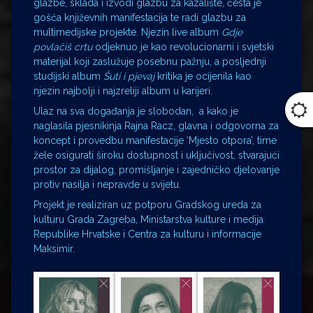
glazbe, sklada i izvodi glazbu za kazalište, česta je
gošća književnih manifestacija te radi glazbu za
multimedijske projekte. Njezin live album
Gdje
povlačiš crtu
odjeknuo je kao revolucionarni i svjetski
materijal koji zaslužuje posebnu pažnju, a posljednji
studijski album
Šuti i pjevaj
kritika je ocijenila kao
njezin najbolji i najzreliji album u karijeri.
Ulaz na sva događanja je slobodan, a kako je
naglasila pjesnikinja Rajna Racz, glavna i odgovorna za
koncept i provedbu manifestacije ‘Mjesto otpora’, time
žele osigurati široku dostupnost i uključivost, stvarajući
prostor za dijalog, promišljanje i zajedničko djelovanje
protiv nasilja i nepravde u svijetu.
Projekt je realiziran uz potporu Gradskog ureda za
kulturu Grada Zagreba, Ministarstva kulture i medija
Republike Hrvatske i Centra za kulturu i informacije
Maksimir.