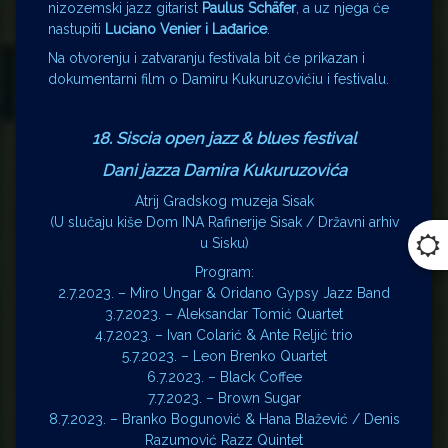
nizozemski jazz gitarist
Paulus Schäfer
, a uz njega će
nastupiti
Luciano Venier i Lađarice
.
Na otvorenju i zatvaranju festivala bit će prikazan i
dokumentarni film o Damiru Kukuruzovićiu i festivalu.
18. Siscia open jazz & blues festival
Dani jazza Damira Kukuruzovića
Atrij Gradskog muzeja Sisak
(U slučaju kiše Dom INA Rafinerije Sisak / Državni arhiv
u Sisku)
Program:
2.7.2023. – Miro Ungar & Oridano Gypsy Jazz Band
3.7.2023. – Aleksandar Tomić Quartet
4.7.2023. – Ivan Colarić & Ante Reljić trio
5.7.2023. – Leon Brenko Quartet
6.7.2023. – Black Coffee
7.7.2023. – Brown Sugar
8.7.2023. – Branko Bogunović & Hana Blažević / Denis
Razumović Razz Quintet