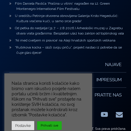
Film Daniela Pavlića ‘Prašina u vitrini’ nagrađen na 12. Green
Montenegro International Film Festivalu
U središtu Petrinje otvorena obnovljena Galerija Krsto Hegedušić:
Kultura vraćena kući, u samo srce grada!
Od petka do nedjelje (31.7. – 2.8.2026.) Arheološki muzej u Zagrebu
otvara vrata građanima: Besplatan ulaz kao zaklon od toplinskog vala
‘Ni med cvetjem ni pravice’ na Aleji hrvatskih sportskih velikana
“Rubikova kocka – složi svoju priču”, projekt nastao iz potrebe da se
čuje glas djece!
NAJAVE
IMPRESSUM
Naša stranica koristi kolačiće kako
bismo vam iskustvo posjete našem
portalu učinili bržim i kvalitetnijim.
PRATITE NAS
Klikom na "Prihvati sve" pristajete na
korištenje SVIH kolačića, no svoj
pristanak možete kontrolirati kroz
izbornik "Postavke kolačića".
Facebook
LinkedIn
YouTub
E-m
X.com
Postavke
Prihvati sve
© ZG-KULT. Sva prava pridržana.