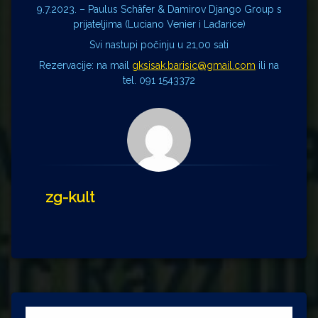
9.7.2023. – Paulus Schäfer & Damirov Django Group s
prijateljima (Luciano Venier i Lađarice)
Svi nastupi počinju u 21,00 sati
Rezervacije: na mail
gksisak.barisic@gmail.com
ili na
tel. 091 1543372
zg-kult