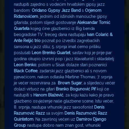
nastupiti zajedno s vodećim hrvatskim gipsy jazz
bandom:
Oridano Gypsy Jazz Band
s
Orjenom
Riđanovićem
, jednim od istinskih manouche gipsy
gitarista; potom slijedi gostovanje
Aleksandar Tomić
Quarteta
kojeg čine glazbenici iz Big benda
beogradske TV; trećeg dana nastupaju
Ivan Colarić &
Ante Reljić trio
poznat po izvedbi zagrebačkih
šansona u jazz stilu; 5. srpnja imat ćemo priliku
poslušati
Leon Brenko Quartet
, sastav koji je prije par
godina okupio izvrsni pop i jazz klaviaturist i skladatelj
Leon Benko
; potom u Sisak dolaze stari poznanici
Black Coffee
, zadarski jazz glazbenici ali s novom
pjevačicom, nakon odlaska Martine Thomas; 7. srpnja
je večer rezervirana za
Brown Sugar
; a slijedeću večer
dolazi virtuoz na gitari
Branko Bogunović Pif
koji će
nastupiti s
Hanom Blažević
, za koju kažu kako je pravo
glazbeno osvježenje naše glazbene scene. Istu večer,
8. srpnja, nastupa vrhunski jazz saxsofonist
Denis
Razumović Razz
sa svojim
Denis Razumović Razz
Quintetom
. Na završnoj večeri uz
Damirov Django
Group
nastupa dobro nam znan gost, vrhunski