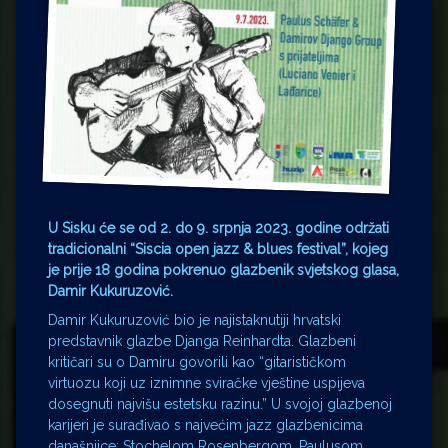
U Sisku će se od 2. do 9. srpnja 2023. godine održati
tradicionalni “Siscia open jazz & blues festival”, kojeg
je prije 18 godina pokrenuo glazbenik svjetskog glasa,
Damir Kukuruzović.
Damir Kukuruzović bio je najistaknutiji hrvatski
predstavnik glazbe Djanga Reinhardta. Glazbeni
kritičari su o Damiru govorili kao “gitarističkom
virtuozu koji uz iznimne sviračke vještine uspijeva
dosegnuti najvišu estetsku razinu.” U svojoj glazbenoj
karijeri je surađivao s najvećim jazz glazbenicima
današnjice: Stochelom Rosenbergom, Paulusom