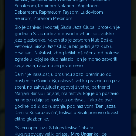
Schaferom, Robinom Nolanom, Angeloom
Debarreom, Raphaelom Faysom, Ludovicom
Beierom, Zoranom Predinom…
Bio je osnivač i voditelj Siscia Jazz Cluba i proteklih je
godina u Sisak redovito dovodio vrhunske svjetske
jazz glazbenike. Nakon što je zatvoren klub Boška
Petrovića, Siscia Jazz Club je bio jedini jazz klub u
Hrvatskoj. Nažalost, zbog teških oštećenja od potresa
zgrade u kojoj se klub nalazio i on je morao zatvoriti
svoja vrata, nadamo se privremeno.
Damir je, nažalost, u prosincu 2020. preminuo od
posljedica Covida-19, ostavivši veliku prazninu na jazz
sceni, no zahvaljujući njegovoj životnoj partnerici
Marijani Barišić i prijateljima festival koji je on postavio
na noge i dalje se nastavlja održavati. Tako će ove
godine, od 2. do 9. srpnja, pod nazivom “Dani jazza
Damira Kukuruzovića”, festival u Sisak ponovo dovesti
elitne glazbenike.
“Siscia open jazz & blues festival” otvara
Kukuruzovićev veliki prijatelj
Miro Ungar
koji će