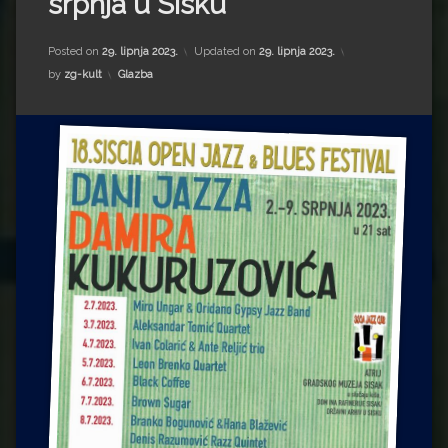
srpnja u Sisku
Impressum
Milenko Strižak
Drugi autori
Drugi autori
Posted on
29. lipnja 2023.
Updated on
29. lipnja 2023.
Kategorije:
by
zg-kult
Glazba
Matea Andrić
Ljiljana Lekanić-Kljaić
Željko Krznarić
Mario Lovreković
Miroslav Šantek