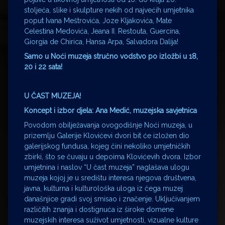
stoljeća, slike i skulpture nekih od najvećih umjetnika
poput Ivana Meštrovića, Joze Kljakovića, Mate
Celestina Medovića, Jeana II. Restouta, Guercina,
Giorgia de Chirica, Hansa Arpa, Salvadora Dalíja!
Samo u Noći muzeja stručno vodstvo po izložbi u 18,
20 i 22 sata!
U ČAST MUZEJA!
Koncept i izbor djela: Ana Medić, muzejska savjetnica
Povodom obilježavanja ovogodišnje Noći muzeja, u
prizemlju Galerije Klovićevi dvori bit će izložen dio
galerijskog fundusa, kojeg čini nekoliko umjetničkih
zbirki, što se čuvaju u depoima Klovićevih dvora. Izbor
umjetnina i naslov “U čast muzeja” naglašava ulogu
muzeja kojoj je u središtu interesa njegova društvena,
javna, kulturna i kulturološka uloga iz čega muzej
današnjice gradi svoj smisao i značenje. Uključivanjem
različitih znanja i dostignuća iz široke domene
muzejskih interesa suživot umjetnosti, vizualne kulture