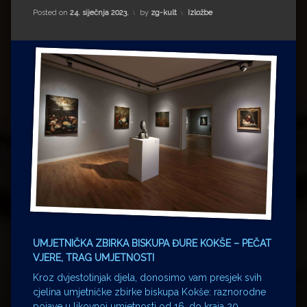
Impressum
Milenko Strižak
Kategorije:
Posted on
24. siječnja 2023.
by
zg-kult
Izložbe
Drugi autori
Drugi autori
Matea Andrić
Ljiljana Lekanić-Kljaić
Željko Krznarić
Mario Lovreković
Miroslav Šantek
UMJETNIČKA ZBIRKA BISKUPA ĐURE KOKŠE – PEČAT
VJERE, TRAG UMJETNOSTI
Kroz dvjestotinjak djela, donosimo vam presjek svih
cjelina umjetničke zbirke biskupa Kokše: raznorodne
pojave u likovnoj umjetnosti od 16. do kraja 20.