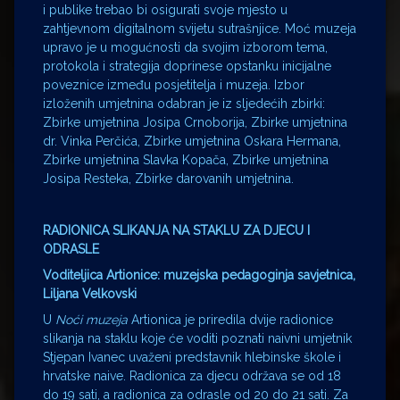
i publike trebao bi osigurati svoje mjesto u
zahtjevnom digitalnom svijetu sutrašnjice. Moć muzeja
upravo je u mogućnosti da svojim izborom tema,
protokola i strategija doprinese opstanku inicijalne
poveznice između posjetitelja i muzeja. Izbor
izloženih umjetnina odabran je iz sljedećih zbirki:
Zbirke umjetnina Josipa Crnoborija, Zbirke umjetnina
dr. Vinka Perčića, Zbirke umjetnina Oskara Hermana,
Zbirke umjetnina Slavka Kopača, Zbirke umjetnina
Josipa Resteka, Zbirke darovanih umjetnina.
RADIONICA SLIKANJA NA STAKLU ZA DJECU I
ODRASLE
Voditeljica Artionice: muzejska pedagoginja savjetnica,
Liljana Velkovski
U
Noći muzeja
Artionica je priredila dvije radionice
slikanja na staklu koje će voditi poznati naivni umjetnik
Stjepan Ivanec uvaženi predstavnik hlebinske škole i
hrvatske naive. Radionica za djecu održava se od 18
do 19 sati, a radionica za odrasle od 20 do 21 sati. Za