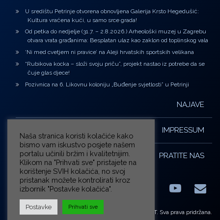
U središtu Petrinje otvorena obnovljena Galerija Krsto Hegedušić:
Kultura vraćena kući, u samo srce grada!
Od petka do nedjelje (31.7. – 2.8.2026.) Arheološki muzej u Zagrebu
otvara vrata građanima: Besplatan ulaz kao zaklon od toplinskog vala
‘Ni med cvetjem ni pravice’ na Aleji hrvatskih sportskih velikana
“Rubikova kocka – složi svoju priču”, projekt nastao iz potrebe da se
čuje glas djece!
Pozivnica na 6. Likovnu koloniju „Buđenje svjetlosti” u Petrinji
NAJAVE
IMPRESSUM
Naša stranica koristi kolačiće kako
bismo vam iskustvo posjete našem
portalu učinili bržim i kvalitetnijim.
PRATITE NAS
Klikom na "Prihvati sve" pristajete na
korištenje SVIH kolačića, no svoj
pristanak možete kontrolirati kroz
izbornik "Postavke kolačića".
Facebook
LinkedIn
YouTub
E-m
X.com
Postavke
Prihvati sve
© ZG-KULT. Sva prava pridržana.