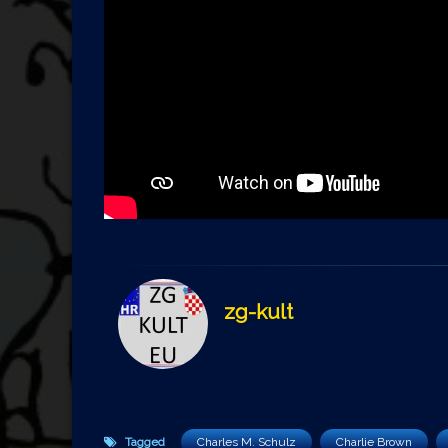
zg-kult
Tagged
Charles M. Schulz
Charlie Brown