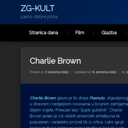
ZG-KULT
samo dobre priče
Stranica dana
Film
Glazba
Preskoči
na
sadržaj
Charlie Brown
Posted on
7. prosinca 2022.
Updated on
8. prosinca 2022.
by
z
Charlie Brown
glavni je lik stripa
Peanuts
, objavljeno
u dnevnim i nedjeljnim novinama u brojnim zemljam
diljem svijeta. Prikazan kao “ljupki gubitnik”, Charlie
Brown jedan je od velikih američkih arhetipova te
popularan i nadaleko priznat lik iz crtića. Lako ga je