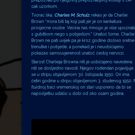
prepoznati po njegovoj prepoznatljivoj košulji s cik-
cak uzorkom.
Tvorac lika,
Charles M. Schulz
, rekao je da Charlie
Brown “mora biti taj koji pati jer je on karikatura
prosječne osobe. Većina nas mnogo je više upoznat
s gubitkom nego s pobjedom.” Unatoč tome, Charlie
Brown ne pati uvijek pa je kroz godine doživio sretne
trenutke i pobjede, a ponekad je i neuobičajeno
pokazao samouvjerenost unatoč čestoj nervozi.
Starost Charlieja Browna niti je uobičajeno navedena
niti se dosljedno navodi. Njegov rođendan pojavljuje
se u stripu objavljenom 30. listopada 1950. On ima
četiri godine u stripu objavljenom 3. studenog 1950. 
fluidnoj traci vremenskoj on stari usporeno da bi se
naposljetku ustalio u dobi od oko osam godina.