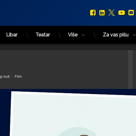
Facebook
LinkedIn
X.com
You
Libar
Teatar
Više
Za vas pišu
Kategorije:
g-kult
Film
g
a