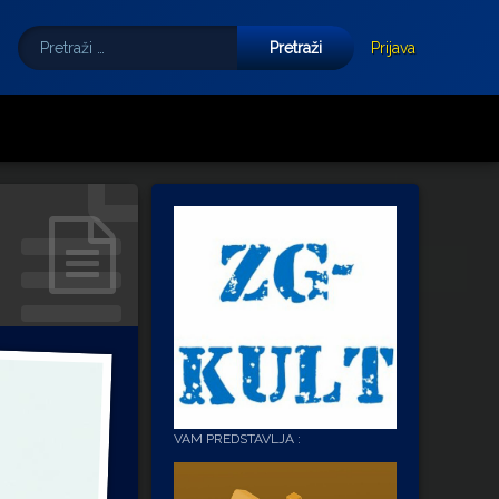
Pretraži:
Tube
E-mail
Prijava
VAM PREDSTAVLJA :