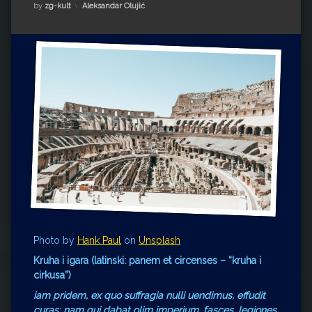
Impressum
Milenko Strižak
Kategorije:
by
zg-kult
Aleksandar Olujić
Drugi autori
Drugi autori
Matea Andrić
Ljiljana Lekanić-Kljaić
Željko Krznarić
Mario Lovreković
Miroslav Šantek
Photo by
Hank Paul
on
Unsplash
Kruha i igara (latinski: panem et circenses – “kruha i
cirkusa”)
iam pridem, ex quo suffragia nulli uendimus, effudit
curas; nam qui dabat olim imperium, fasces, legiones,