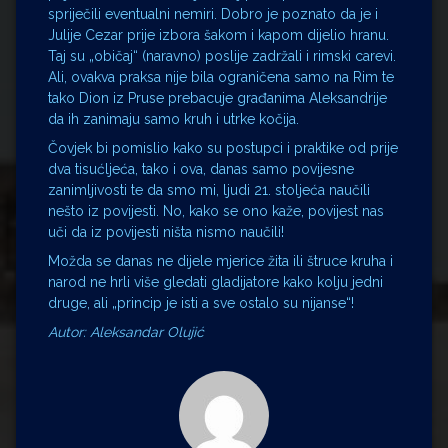
spriječili eventualni nemiri. Dobro je poznato da je i
Julije Cezar prije izbora šakom i kapom dijelio hranu.
Taj su „običaj“ (naravno) poslije zadržali i rimski carevi.
Ali, ovakva praksa nije bila ograničena samo na Rim te
tako Dion iz Pruse prebacuje građanima Aleksandrije
da ih zanimaju samo kruh i utrke kočija.
Čovjek bi pomislio kako su postupci i praktike od prije
dva tisućljeća, tako i ova, danas samo povijesne
zanimljivosti te da smo mi, ljudi 21. stoljeća naučili
nešto iz povijesti. No, kako se ono kaže, povijest nas
uči da iz povijesti ništa nismo naučili!
Možda se danas ne dijele mjerice žita ili štruce kruha i
narod ne hrli više gledati gladijatore kako kolju jedni
druge, ali „princip je isti a sve ostalo su nijanse“!
Autor: Aleksandar Olujić