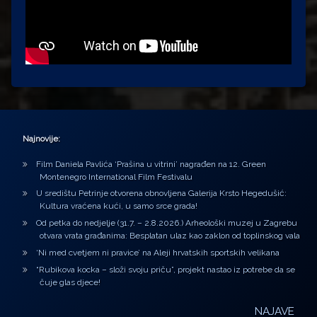
Najnovije:
Film Daniela Pavlića ‘Prašina u vitrini’ nagrađen na 12. Green
Montenegro International Film Festivalu
U središtu Petrinje otvorena obnovljena Galerija Krsto Hegedušić:
Kultura vraćena kući, u samo srce grada!
Od petka do nedjelje (31.7. – 2.8.2026.) Arheološki muzej u Zagrebu
otvara vrata građanima: Besplatan ulaz kao zaklon od toplinskog vala
‘Ni med cvetjem ni pravice’ na Aleji hrvatskih sportskih velikana
“Rubikova kocka – složi svoju priču”, projekt nastao iz potrebe da se
čuje glas djece!
NAJAVE