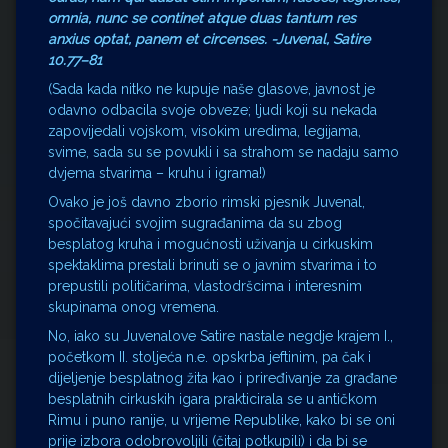
omnia, nunc se continet atque duas tantum res
anxius optat, panem et circenses. -Juvenal, Satire
10.77–81
(Sada kada nitko ne kupuje naše glasove, javnost je
odavno odbacila svoje obveze; ljudi koji su nekada
zapovijedali vojskom, visokim uredima, legijama,
svime, sada su se povukli i sa strahom se nadaju samo
dvjema stvarima – kruhu i igrama!)
Ovako je još davno zborio rimski pjesnik Juvenal,
spočitavajući svojim sugrađanima da su zbog
besplatog kruha i mogućnosti uživanja u cirkuskim
spektaklima prestali brinuti se o javnim stvarima i to
prepustili političarima, vlastodršcima i interesnim
skupinama onog vremena.
No, iako su Juvenalove Satire nastale negdje krajem I.,
početkom II. stoljeća n.e. opskrba jeftinim, pa čak i
dijeljenje besplatnog žita kao i priređivanje za građane
besplatnih cirkuskih igara prakticirala se u antičkom
Rimu i puno ranije, u vrijeme Republike, kako bi se oni
prije izbora odobrovoljili (čitaj potkupili) i da bi se