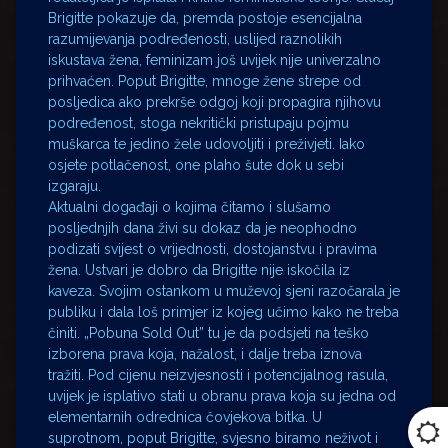
Brigitte pokazuje da, premda postoje esencijalna
razumijevanja podređenosti, uslijed raznolikih
iskustava žena, feminizam još uvijek nije univerzalno
prihvaćen. Poput Brigitte, mnoge žene strepe od
posljedica ako prekrše odgoj koji propagira njihovu
podređenost, stoga nekritički pristupaju pojmu
muškarca te jedino žele udovoljiti i preživjeti. Iako
osjete potlačenost, one plaho šute dok u sebi
izgaraju.
Aktualni događaji o kojima čitamo i slušamo
posljednjih dana živi su dokaz da je neophodno
podizati svijest o vrijednosti, dostojanstvu i pravima
žena. Ustvari je dobro da Brigitte nije iskočila iz
kaveza. Svojim ostankom u muževoj sjeni razočarala je
publiku i dala loš primjer iz kojeg učimo kako ne treba
činiti. „Pobuna Sold Out” tu je da podsjeti na teško
izborena prava koja, nažalost, i dalje treba iznova
tražiti. Pod cijenu neizvjesnosti i potencijalnog rasula,
uvijek je isplativo stati u obranu prava koja su jedna od
elementarnih odrednica čovjekova bitka. U
suprotnom, poput Brigitte, svjesno biramo neživot i