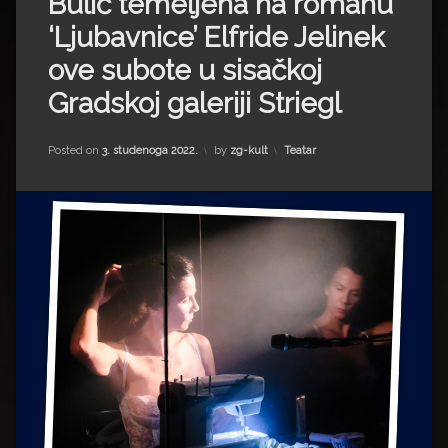
Bulić temeljena na romanu
Impressum
Milenko Strižak
‘Ljubavnice’ Elfride Jelinek
Drugi autori
Drugi autori
ove subote u sisačkoj
Gradskoj galeriji Striegl
Matea Andrić
Ljiljana Lekanić-Kljaić
Kategorije:
Posted on
3. studenoga 2022.
by
zg-kult
Teatar
Željko Krznarić
Mario Lovreković
Miroslav Šantek