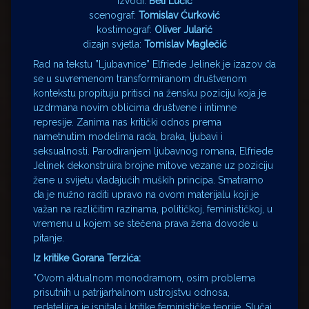
izvodi:
Beti Lučić
scenograf:
Tomislav Ćurković
kostimograf:
Oliver Jularić
dizajn svjetla:
Tomislav Maglečić
Rad na tekstu ”Ljubavnice” Elfriede Jelinek je izazov da
se u suvremenom transformiranom društvenom
kontekstu propituju pritisci na žensku poziciju koja je
uzdrmana novim oblicima društvene i intimne
represije. Zanima nas kritički odnos prema
nametnutim modelima rada, braka, ljubavi i
seksualnosti. Parodiranjem ljubavnog romana, Elfriede
Jelinek dekonstruira brojne mitove vezane uz poziciju
žene u svijetu vladajućih muških principa. Smatramo
da je nužno raditi upravo na ovom materijalu koji je
važan na različitim razinama, političkoj, feminističkoj, u
vremenu u kojem se stečena prava žena dovode u
pitanje.
Iz kritike Gorana Terzića:
”Ovom aktualnom monodramom, osim problema
prisutnih u patrijarhalnom ustrojstvu odnosa,
redateljica je ispitala i kritike feminističke teorije. Slučaj