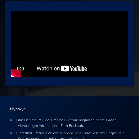
Najnovije:
Film Daniela Pavlića ‘Prašina u vitrini’ nagrađen na 12. Green
Montenegro International Film Festivalu
U središtu Petrinje otvorena obnovljena Galerija Krsto Hegedušić:
Kultura vraćena kući, u samo srce grada!