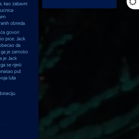
a, kao zabavni
kućnica
nim
iranih obreda.
iča govori
io piće, Jack
u obećao da
 ga je zamolio
a je Jack
a se riješi
ronašao put
koja luta
binaciju.