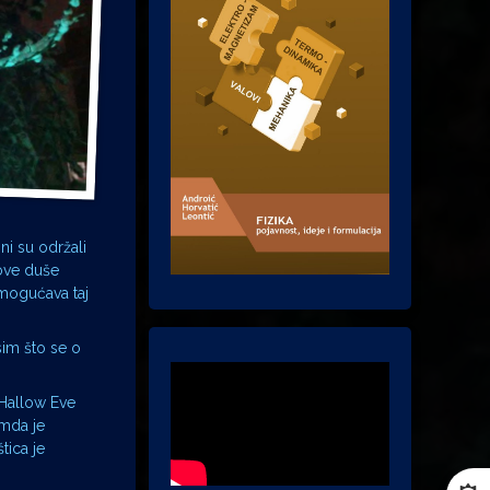
ni su održali
hove duše
omogućava taj
sim što se o
i Hallow Eve
emda je
tica je