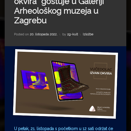
okvira“ gostuje u Galeriji
Impressum
Milenko Strižak
Arheološkog muzeja u
Drugi autori
Drugi autori
Zagrebu
Matea Andrić
Kategorije:
Posted on
20. listopada 2022.
by
zg-kult
Izložbe
Ljiljana Lekanić-Kljaić
Željko Krznarić
Mario Lovreković
Miroslav Šantek
U petak, 21. listopada s početkom u 12 sati održat će