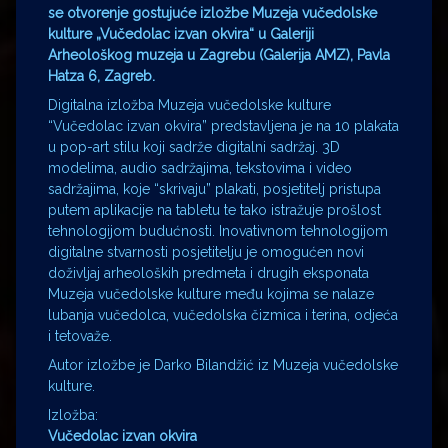
se otvorenje gostujuće izložbe Muzeja vučedolske
kulture „Vučedolac izvan okvira“ u Galeriji
Arheološkog muzeja u Zagrebu (Galerija AMZ), Pavla
Hatza 6, Zagreb.
Digitalna izložba Muzeja vučedolske kulture
“Vučedolac izvan okvira” predstavljena je na 10 plakata
u pop-art stilu koji sadrže digitalni sadržaj. 3D
modelima, audio sadržajima, tekstovima i video
sadržajima, koje “skrivaju” plakati, posjetitelj pristupa
putem aplikacije na tabletu te tako istražuje prošlost
tehnologijom budućnosti. Inovativnom tehnologijom
digitalne stvarnosti posjetitelju je omogućen novi
doživljaj arheoloških predmeta i drugih eksponata
Muzeja vučedolske kulture među kojima se nalaze
lubanja vučedolca, vučedolska čizmica i terina, odjeća
i tetovaže.
Autor izložbe je Darko Bilandžić iz Muzeja vučedolske
kulture.
Izložba:
Vučedolac izvan okvira