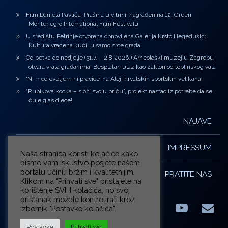
Film Daniela Pavlića ‘Prašina u vitrini’ nagrađen na 12. Green
Montenegro International Film Festivalu
U središtu Petrinje otvorena obnovljena Galerija Krsto Hegedušić:
Kultura vraćena kući, u samo srce grada!
Od petka do nedjelje (31.7. – 2.8.2026.) Arheološki muzej u Zagrebu
otvara vrata građanima: Besplatan ulaz kao zaklon od toplinskog vala
‘Ni med cvetjem ni pravice’ na Aleji hrvatskih sportskih velikana
“Rubikova kocka – složi svoju priču”, projekt nastao iz potrebe da se
čuje glas djece!
NAJAVE
IMPRESSUM
Naša stranica koristi kolačiće kako
bismo vam iskustvo posjete našem
portalu učinili bržim i kvalitetnijim.
PRATITE NAS
Klikom na "Prihvati sve" pristajete na
korištenje SVIH kolačića, no svoj
pristanak možete kontrolirati kroz
izbornik "Postavke kolačića".
Facebook
LinkedIn
YouTub
E-m
X.com
Postavke
Prihvati sve