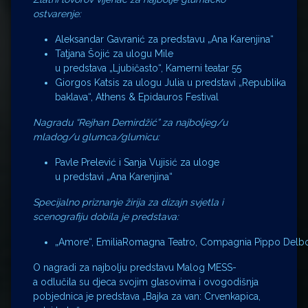
ostvarenje:
Aleksandar Gavranić za predstavu „Ana Karenjina“
Tatjana Šojić za ulogu Mile
u predstava „Ljubičasto“, Kamerni teatar 55
Giorgos Katsis za ulogu Julia u predstavi „Republika
baklava“, Athens & Epidauros Festival
Nagradu “Rejhan Demirdžić” za najboljeg/u
mladog/u glumca/glumicu:
Pavle Prelević i Sanja Vujisić za uloge
u predstavi „Ana Karenjina“
Specijalno priznanje žirija za dizajn svjetla i
scenografiju dobila je predstava:
„Amore“, EmiliaRomagna Teatro, Compagnia Pippo Delbono
O nagradi za najbolju predstavu Malog MESS-
a odlučila su djeca svojim glasovima i ovogodišnja
pobjednica je predstava „Bajka za van: Crvenkapica,