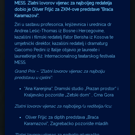
MESS. Zlatni lovorov vijenac za najboljeg redatelja
dobio je Oliver Frljić za ZKM-ove predstave “Braća
Karamazovi“.
Žiri u sastavu profesorica, književnica i urednica dr
Andrea Lešić-Thomas iz Bosne i Hercegovine,
kazališni i filmski redatelj Fator Berisha iz Kosova te
umjetnički direktor, kazališni redatelj i dramaturg
Giacomo Pedini iz Italije objavio je laureate i
laureatkinje 62. Internacionalnog teatarskog festivala
MESS.
Grand Prix – “Zlatni lovorov vijenac za najbolju
predstavu u cjelini”:
“Ana Karenjina“, Dramski studio „Prazan prostor“ i
Kraljevsko pozorište „Zetski dom“ , Crna Gora
Zlatni lovorov vijenac za najboljeg/u reditelja/icu:
Oliver Frljić za diptih predstava „Braća
Karamazovi“, Zagrebačko pozorište mladih
Zlatni lovorov vijenac za najbolje glumačko