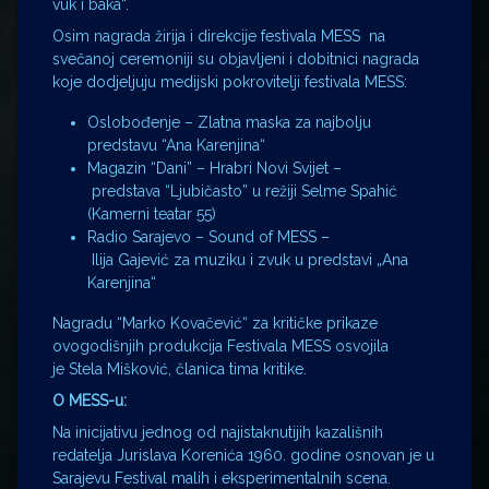
vuk i baka“.
Osim nagrada žirija i direkcije festivala MESS na
svečanoj ceremoniji su objavljeni i dobitnici nagrada
koje dodjeljuju medijski pokrovitelji festivala MESS:
Oslobođenje – Zlatna maska za najbolju
predstavu “Ana Karenjina“
Magazin “Dani” – Hrabri Novi Svijet –
predstava “Ljubičasto” u režiji Selme Spahić
(Kamerni teatar 55)
Radio Sarajevo – Sound of MESS –
Ilija Gajević za muziku i zvuk u predstavi „Ana
Karenjina“
Nagradu “Marko Kovačević“ za kritičke prikaze
ovogodišnjih produkcija Festivala MESS osvojila
je Stela Mišković, članica tima kritike.
O MESS-u:
Na inicijativu jednog od najistaknutijih kazališnih
redatelja Jurislava Korenića 1960. godine osnovan je u
Sarajevu Festival malih i eksperimentalnih scena.