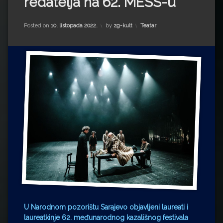
redatelja na 62. MESS-u
Impressum
Milenko Strižak
Drugi autori
Drugi autori
Kategorije:
Posted on
10. listopada 2022.
by
zg-kult
Teatar
Matea Andrić
Ljiljana Lekanić-Kljaić
Željko Krznarić
Mario Lovreković
Miroslav Šantek
U Narodnom pozorištu Sarajevo objavljeni laureati i
laureatkinje 62. međunarodnog kazališnog festivala