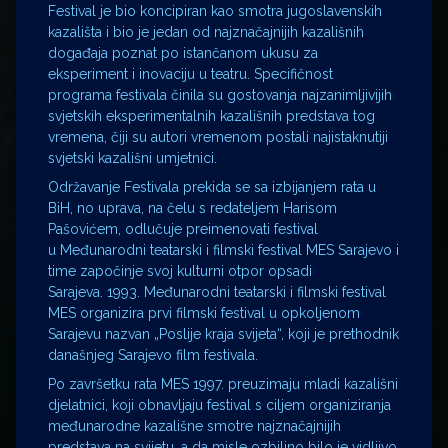
Festival je bio koncipiran kao smotra jugoslavenskih
kazališta i bio je jedan od najznačajnijih kazališnih
događaja poznat po istančanom ukusu za
eksperiment i inovaciju u teatru. Specifičnost
programa festivala činila su gostovanja najzanimljivijih
svjetskih eksperimentalnih kazališnih predstava tog
vremena, čiji su autori vremenom postali najistaknutiji
svjetski kazališni umjetnici.
Održavanje Festivala prekida se sa izbijanjem rata u
BiH, no uprava, na čelu s redateljem Harisom
Pašovićem, odlučuje preimenovati festival
u Međunarodni teatarski i filmski festival MES Sarajevo i
time započinje svoj kulturni otpor opsadi
Sarajeva. 1993. Međunarodni teatarski i filmski festival
MES organizira prvi filmski festival u opkoljenom
Sarajevu nazvan „Poslije kraja svijeta“, koji je prethodnik
današnjeg Sarajevo film festivala.
Po završetku rata MES 1997. preuzimaju mladi kazališni
djelatnici, koji obnavljaju festival s ciljem organiziranja
međunarodne kazališne smotre najznačajnijih
predstava na svijetu, a da misle ozbiljno bilo je vidljivo