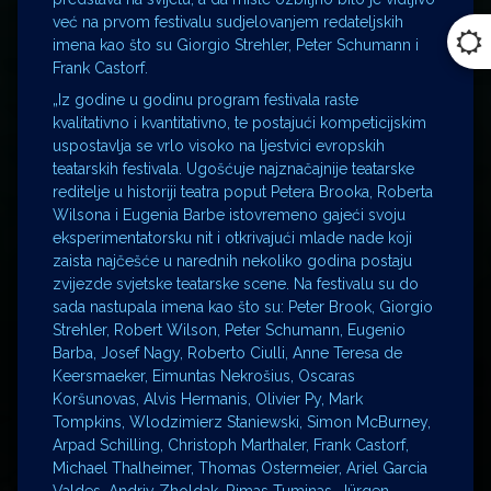
već na prvom festivalu sudjelovanjem redateljskih
imena kao što su Giorgio Strehler, Peter Schumann i
Frank Castorf.
„Iz godine u godinu program festivala raste
kvalitativno i kvantitativno, te postajući kompeticijskim
uspostavlja se vrlo visoko na ljestvici evropskih
teatarskih festivala. Ugošćuje najznačajnije teatarske
reditelje u historiji teatra poput Petera Brooka, Roberta
Wilsona i Eugenia Barbe istovremeno gajeći svoju
eksperimentatorsku nit i otkrivajući mlade nade koji
zaista najčešće u narednih nekoliko godina postaju
zvijezde svjetske teatarske scene. Na festivalu su do
sada nastupala imena kao što su: Peter Brook, Giorgio
Strehler, Robert Wilson, Peter Schumann, Eugenio
Barba, Josef Nagy, Roberto Ciulli, Anne Teresa de
Keersmaeker, Eimuntas Nekrošius, Oscaras
Koršunovas, Alvis Hermanis, Olivier Py, Mark
Tompkins, Wlodzimierz Staniewski, Simon McBurney,
Arpad Schilling, Christoph Marthaler, Frank Castorf,
Michael Thalheimer, Thomas Ostermeier, Ariel Garcia
Valdes, Andriy Zholdak, Rimas Tuminas, Jürgen