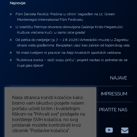
Najnovije:
Film Daniela Pavlića ‘Prašina u vitrini’ nagrađen na 12. Green
Montenegro International Film Festivalu
U središtu Petrinje otvorena obnovljena Galerija Krsto Hegedušić:
Kultura vraćena kući, u samo srce grada!
Od petka do nedjelje (31.7. – 2.8.2026.) Arheološki muzej u Zagrebu
otvara vrata građanima: Besplatan ulaz kao zaklon od toplinskog vala
‘Ni med cvetjem ni pravice’ na Aleji hrvatskih sportskih velikana
“Rubikova kocka – složi svoju priču”, projekt nastao iz potrebe da se
čuje glas djece!
NAJAVE
IMPRESSUM
Naša stranica koristi kolačiće kako
bismo vam iskustvo posjete našem
portalu učinili bržim i kvalitetnijim.
PRATITE NAS
Klikom na "Prihvati sve" pristajete na
korištenje SVIH kolačića, no svoj
pristanak možete kontrolirati kroz
izbornik "Postavke kolačića".
Facebook
LinkedIn
YouTub
E-m