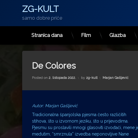
ZG-KULT
samo dobre priče
Stranica dana
Film
Glazba
Preskoči
na
sadržaj
De Colores
Kategorije:
Posted on
2. listopada 2022.
by
zg-kult
Marjan Gašljević
Autor: Marjan Gašljević
Tradicionalna španjolska pjesma često različitih
stihova, što u izvornom jeziku, što u prijevodima.
Pjesmu su proslavili mnogi glasoviti izvođači, mene j
međutim, “smrznula” izvedba neponovljive Nane