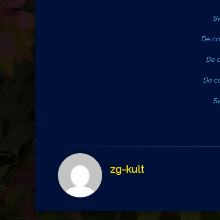
Sv
De col
De c
De co
Sv
zg-kult