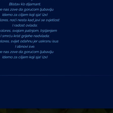
Blistav k’o dijamant.
e nas zove da gorućom ljubavlju
Idemo za ciljem koji sja! (2x)
ores, noći nesta kad javi se svjetlost
I radost ovlada;
olores, svojom patnjom, trpljenjem
I smrću krist grijehe nadvlada;
lores, svijet odahnu jer uskrsnu isus
I obnovi sve.
e nas zove da gorućom ljubavlju
Idemo za ciljem koji sja! (2x)