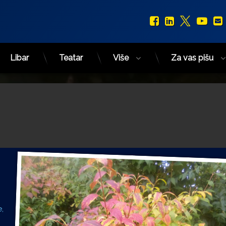
Facebook
LinkedIn
X.com
You
Libar
Teatar
Više
Za vas pišu
e,