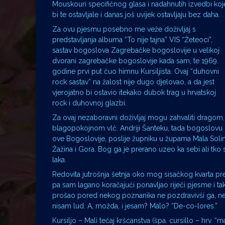
Mouskouri specifičnog glasa i nadahnutih izvedbi koj
bi te ostavljale i danas još uvijek ostavljaju bez daha.
Za ovu pjesmu posebno me veže doživljaj s
predstavljanja albuma “To nije tajna” VIS “Žeteoci”,
sastav bogoslova Zagrebačke bogoslovije u velikoj
dvorani zagrebačke bogoslovije kada sam, te 1969.
godine prvi put čuo himnu Kursiljista. Ovaj “duhovni
rock sastav” na žalost nije dugo djelovao, a da jest
vjerojatno bi ostavio itekako dubok trag u hrvatskoj
rock i duhovnoj glazbi.
Za ovaj nezaboravni doživljaj mogu zahvaliti dragom,
blagopokojnom vlč. Andriji Šanteku, tada bogoslovu
ove Bogoslovije, poslije župniku u župama Mala Solin
Žažina i Gora. Bog ga je prerano uzeo ka sebi ali tko
laka.
Redovita jutrošnja šetnja oko mog sisačkog kvarta pr
pa sam lagano koračajući ponavljao riječi pjesme i t
prošao pored nekog poznanika ne pozdravivši ga, ne
nisam lud. A, možda, i jesam? Malo? “De-co-lores.”
Kursiljo – Mali tečaj kršćanstva (špa. cursillo – hrv. “m