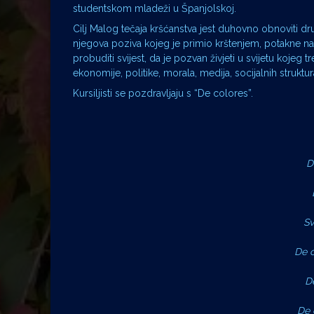
studentskom mladeži u Španjolskoj.
Cilj Malog tečaja kršćanstva jest duhovno obnoviti d
njegova poziva kojeg je primio krštenjem, potakne na sk
probuditi svijest, da je pozvan živjeti u svijetu koj
ekonomije, politike, morala, medija, socijalnih struktur
Kursiljisti se pozdravljaju s “De colores”.
D
Sv
De c
D
De 