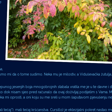
e
a,
 smo mi da o tome sudimo. Neka mu je milostiv, a Viduševačka žutulja,
epunog jesenjih boja mnogobrojnih stabala vratila me je u te davne i 
ako dok nisam sjeo pred računalo da ovaj doživljaj podijelim s Vama.
ka mi oprosti, a oni koju su me sreli u mom šaputavom pjevušenju ne
ali tečaj”), mali tečaj kršćanstva. Cursillo) je eklezijalni pokret nastao 