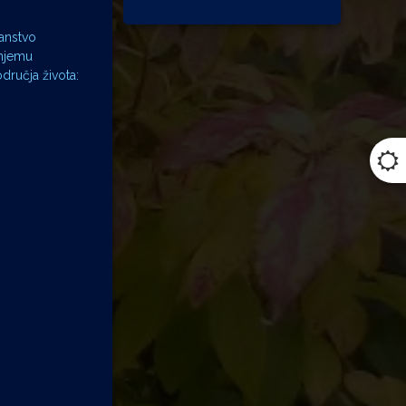
janstvo
 njemu
dručja života: