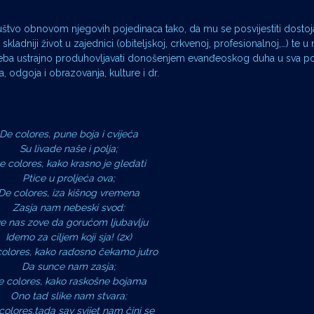
ruštvo obnovom njegovih pojedinaca tako, da mu se posvijestiti dosto
ladniji život u zajednici (obiteljskoj, crkvenoj, profesionalnoj,…) te u
eg treba ustrajno produhovljavati donošenjem evanđeoskog duha u sva po
a, odgoja i obrazovanja, kulture i dr.
De colores, pune boja i cvijeća
Su livade naše i polja;
e colores, kako krasno je gledati
Ptice u proljeća ova;
De colores, iza kišnog vremena
Zasja nam nebeski svod:
e nas zove da gorućom ljubavlju
Idemo za ciljem koji sja! (2x)
olores, kako radosno čekamo jutro
Da sunce nam zasja;
e colores, kako raskošne bojama
Ono tad slike nam stvara;
colores,tada sav svijet nam čini se