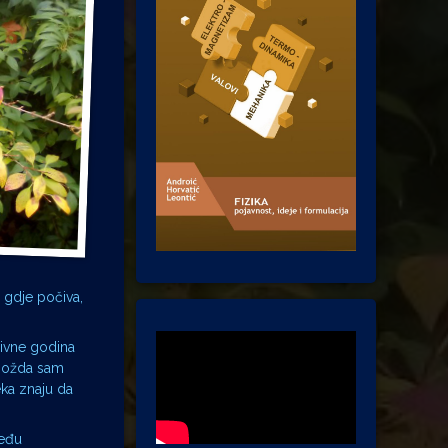
 gdje počiva,
divne godina
 Možda sam
ka znaju da
među