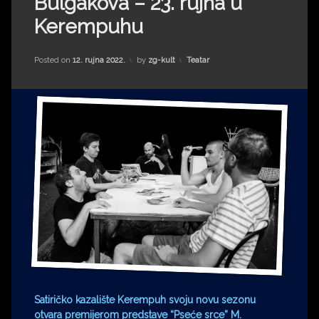
Bulgakova – 23. rujna u
Impressum
Milenko Strižak
Kerempuhu
Drugi autori
Drugi autori
Kategorije:
Posted on
12. rujna 2022.
by
zg-kult
Teatar
Matea Andrić
Ljiljana Lekanić-Kljaić
Željko Krznarić
Mario Lovreković
Miroslav Šantek
Satiričko kazalište Kerempuh svoju novu sezonu
otvara premijerom predstave “Pseće srce” M.