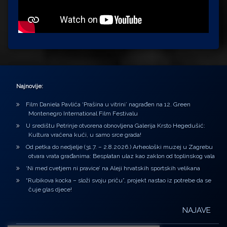
Najnovije:
Film Daniela Pavlića ‘Prašina u vitrini’ nagrađen na 12. Green
Montenegro International Film Festivalu
U središtu Petrinje otvorena obnovljena Galerija Krsto Hegedušić:
Kultura vraćena kući, u samo srce grada!
Od petka do nedjelje (31.7. – 2.8.2026.) Arheološki muzej u Zagrebu
otvara vrata građanima: Besplatan ulaz kao zaklon od toplinskog vala
‘Ni med cvetjem ni pravice’ na Aleji hrvatskih sportskih velikana
“Rubikova kocka – složi svoju priču”, projekt nastao iz potrebe da se
čuje glas djece!
NAJAVE