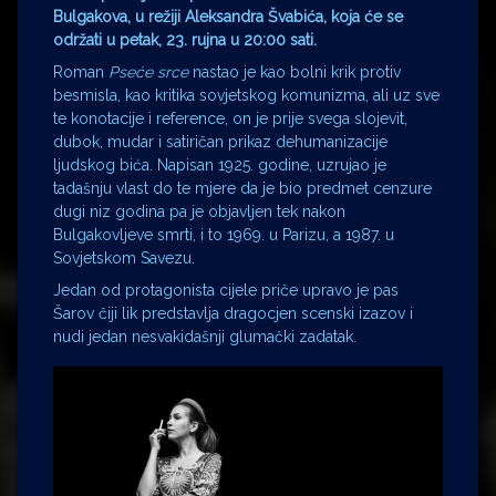
Bulgakova, u režiji Aleksandra Švabića, koja će se
održati u petak, 23. rujna u 20:00 sati.
Roman
Pseće
srce
nastao je kao bolni krik protiv
besmisla, kao kritika sovjetskog komunizma, ali uz sve
te konotacije i reference, on je prije svega slojevit,
dubok, mudar i satiričan prikaz dehumanizacije
ljudskog bića. Napisan 1925. godine, uzrujao je
tadašnju vlast do te mjere da je bio predmet cenzure
dugi niz godina pa je objavljen tek nakon
Bulgakovljeve smrti, i to 1969. u Parizu, a 1987. u
Sovjetskom Savezu.
Jedan od protagonista cijele priče upravo je pas
Šarov čiji lik predstavlja dragocjen scenski izazov i
nudi jedan nesvakidašnji glumački zadatak.