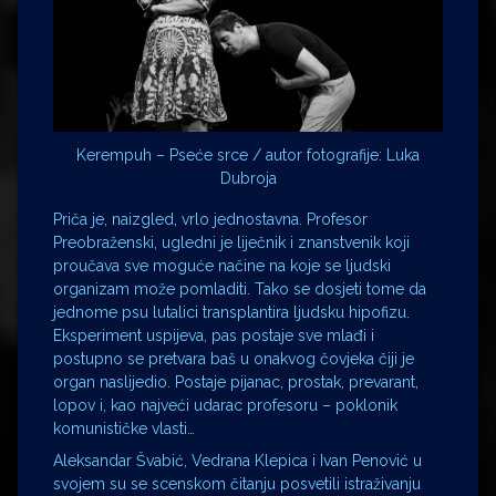
Kerempuh – Pseće srce / autor fotografije: Luka
Dubroja
Priča je, naizgled, vrlo jednostavna. Profesor
Preobraženski, ugledni je liječnik i znanstvenik koji
proučava sve moguće načine na koje se ljudski
organizam može pomladiti. Tako se dosjeti tome da
jednome psu lutalici transplantira ljudsku hipofizu.
Eksperiment uspijeva, pas postaje sve mlađi i
postupno se pretvara baš u onakvog čovjeka čiji je
organ naslijedio. Postaje pijanac, prostak, prevarant,
lopov i, kao najveći udarac profesoru – poklonik
komunističke vlasti…
Aleksandar Švabić, Vedrana Klepica i Ivan Penović u
svojem su se scenskom čitanju posvetili istraživanju