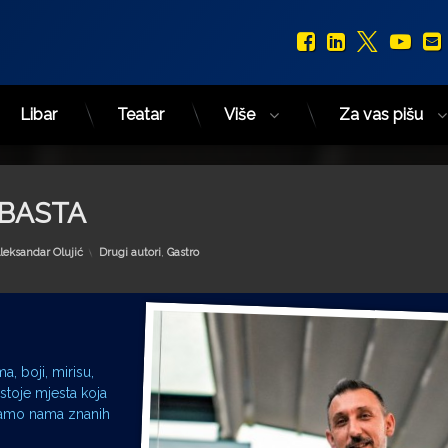
Facebook
LinkedIn
X.com
You
Libar
Teatar
Više
Za vas pišu
e BASTA
Kategorije:
leksandar Olujić
Drugi autori
,
Gastro
, boji, mirisu,
ostoje mjesta koja
 samo nama znanih