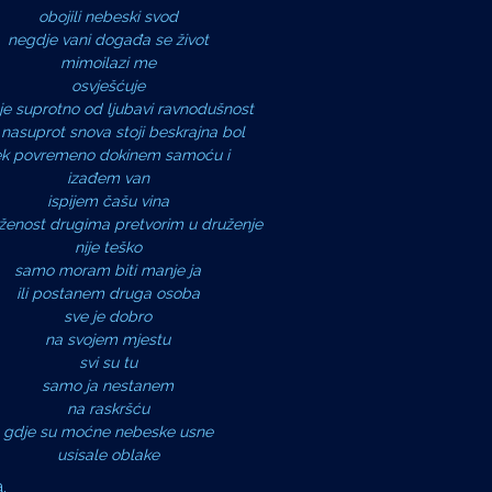
obojili nebeski svod
negdje vani događa se život
mimoilazi me
osvješćuje
je suprotno od ljubavi ravnodušnost
nasuprot snova stoji beskrajna bol
ek povremeno dokinem samoću i
izađem van
ispijem čašu vina
ženost drugima pretvorim u druženje
nije teško
samo moram biti manje ja
ili postanem druga osoba
sve je dobro
na svojem mjestu
svi su tu
samo ja nestanem
na raskršću
gdje su moćne nebeske usne
usisale oblake
.