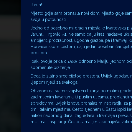
Jarun!
Mjesto gdje sam pronašla novi dom. Mjesto gdje sam
svoja u potpunosti.
Jedno od posebno mi dragih mjesta je kvartovska pi
Jarunu, Hrgovići 51. Ne samo da ju krasi nadasve uk
ambijent, prozračnost, ugodna glazba, pa i tramvaji k
Horvaćanskom cestom, daju jedan poseban čar cje
prostora.
Ipak, ovo je priča o
Dedi
, odnosno Mariju, jednom od
spomenute pizzerije.
Deda je zlatno srce cijelog prostora. Uvijek ugodan, na
lijepom riječi za svakoga.
Obzirom da su mi svojstvena lutanja po malim grado
zadimljenim kavanama ili pustim ulicama, proplancim
sprudovima, uvijek iznova pronalazim inspiraciju za p
tim i takvim mjestima. Često sjednem u Bastu ispiti kav
nakon napornog dana, zagledana u tramvaje i prepuš
mislima i inspiraciji. Često sama, jer tako najviše vol