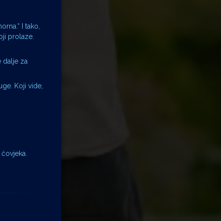
rna.“ I tako,
oji prolaze.
 dalje za
ge. Koji vide,
 čovjeka.