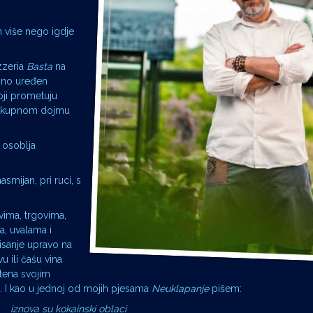
 više nego igdje
zzeria
Basta
na
usno uređen
oji prometuju
lokupnom dojmu
 osoblja
smijan, pri ruci, s
vima, trgovima,
a, uvalama i
isanje upravo na
u ili čašu vina
tena svojim
im. I kao u jednoj od mojih pjesama
Neuklapanje
pišem:
iznova su kokainski oblaci