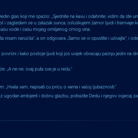
din glas koji me spazio: „Sjednite na kavu i odahnite, vidim da ste umo
stol i zagledam se u zalazak sunca, osluškujem žamor ljudi i tramvaje k
 čašu vode i čašu mojeg omiljenog crnog vina.
a nisam naručila“, a on odgovara „Samo se vi opustite i uživajte“, i ode
ovršni i kako postoje ljudi koji još uvijek obraćaju pažnju jedni na dru
že: „A ne ne, ovaj puta sve je u redu.“
: „Hvala vam, napisati ću priču o vama i vašoj ljubaznosti.“
 uz ugodan ambijent i dobru glazbu, potražite Dedu i njegov osjećaj za