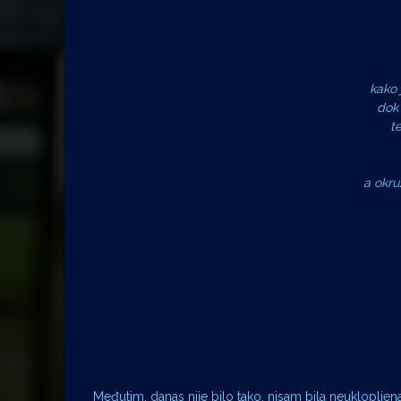
kako 
dok 
t
a okru
Međutim, danas nije bilo tako, nisam bila neuklopljena