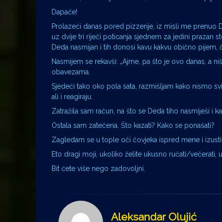
Dapače!
Prolazeći danas pored pizzerije, iz misli me prenuo De
uz dvije tri riječi poticanja sjednem za jedini prazan 
Deda nasmijan i tih donosi kavu kakvu obično pijem,
Nasmijem se rekavši: „Ajme, pa što je ovo danas, a ništ
obavezama.
Sjedeći tako oko pola sata, razmišljam kako nismo svi p
ali i reagiraju.
Zatražila sam račun, na što se Deda tiho nasmiješi i ka
Ostala sam zatečena. Što kazati? Kako se ponašati?
Zagledam se u tople oči čovjeka ispred mene i izustim
Eto dragi moji, ukoliko želite ukusno ručati/večerati,
Bit ćete više nego zadovoljni.
Aleksandar Olujić