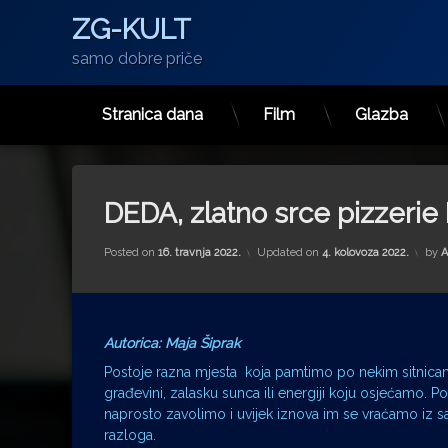
ZG-KULT
samo dobre priče
Stranica dana
Film
Glazba
Preskoči
na
sadržaj
DEDA, zlatno srce pizzeri
Posted on
16. travnja 2022.
Updated on
4. kolovoza 2022.
by
A
Autorica: Maja Šiprak
Postoje razna mjesta koja pamtimo po nekim sitnicama
građevini, zalasku sunca ili energiji koju osjećamo. P
naprosto zavolimo i uvijek iznova im se vraćamo iz
razloga.