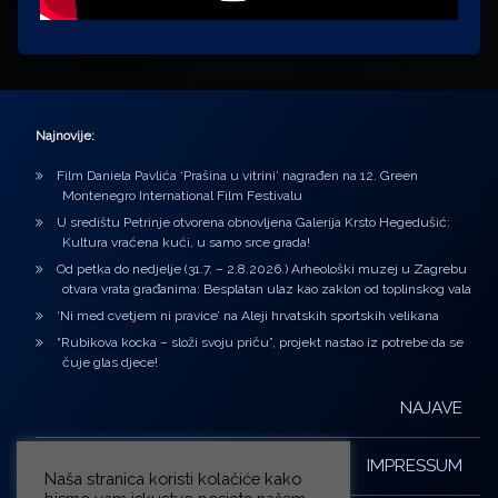
Najnovije:
Film Daniela Pavlića ‘Prašina u vitrini’ nagrađen na 12. Green
Montenegro International Film Festivalu
U središtu Petrinje otvorena obnovljena Galerija Krsto Hegedušić:
Kultura vraćena kući, u samo srce grada!
Od petka do nedjelje (31.7. – 2.8.2026.) Arheološki muzej u Zagrebu
otvara vrata građanima: Besplatan ulaz kao zaklon od toplinskog vala
‘Ni med cvetjem ni pravice’ na Aleji hrvatskih sportskih velikana
“Rubikova kocka – složi svoju priču”, projekt nastao iz potrebe da se
čuje glas djece!
NAJAVE
IMPRESSUM
Naša stranica koristi kolačiće kako