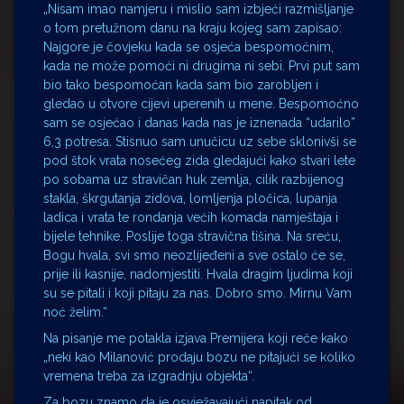
„Nisam imao namjeru i mislio sam izbjeći razmišljanje
o tom pretužnom danu na kraju kojeg sam zapisao:
Najgore je čovjeku kada se osjeća bespomoćnim,
kada ne može pomoći ni drugima ni sebi. Prvi put sam
bio tako bespomoćan kada sam bio zarobljen i
gledao u otvore cijevi uperenih u mene. Bespomoćno
sam se osjećao i danas kada nas je iznenada “udarilo”
6,3 potresa. Stisnuo sam unučicu uz sebe sklonivši se
pod štok vrata nosećeg zida gledajući kako stvari lete
po sobama uz stravičan huk zemlja, cilik razbijenog
stakla, škrgutanja zidova, lomljenja pločica, lupanja
ladica i vrata te rondanja većih komada namještaja i
bijele tehnike. Poslije toga stravična tišina. Na sreću,
Bogu hvala, svi smo neozlijeđeni a sve ostalo će se,
prije ili kasnije, nadomjestiti. Hvala dragim ljudima koji
su se pitali i koji pitaju za nas. Dobro smo. Mirnu Vam
noć želim.“
Na pisanje me potakla izjava Premijera koji reče kako
„neki kao Milanović prodaju bozu ne pitajući se koliko
vremena treba za izgradnju objekta“.
Za bozu znamo da je osvježavajući napitak od