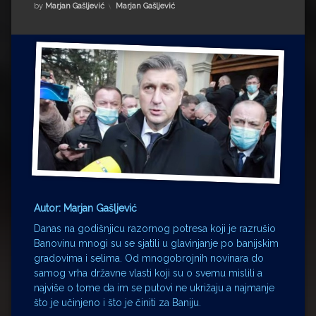
Impressum
Milenko Strižak
Kategorije:
by
Marjan Gašljević
Marjan Gašljević
Drugi autori
Drugi autori
Matea Andrić
Ljiljana Lekanić-Kljaić
Željko Krznarić
Mario Lovreković
Miroslav Šantek
Autor: Marjan Gašljević
Danas na godišnjicu razornog potresa koji je razrušio
Banovinu mnogi su se sjatili u glavinjanje po banijskim
gradovima i selima. Od mnogobrojnih novinara do
samog vrha državne vlasti koji su o svemu mislili a
najviše o tome da im se putovi ne ukrižaju a najmanje
što je učinjeno i što je činiti za Baniju.