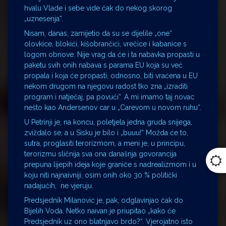
hvalu Vlade i sebe vide čak do nekog skorog
„uznesenja“.
Nisam, danas, zamijetio da su se dijelile „one“
olovkice, blokići, kišobrančići, vrečice i kabanice s
logom obnove. Nije vrag da će i ta nabavka propasti u
paketu svih onih nabava s parama EU koja su već
propala i koja će propasti, odnosno, biti vraćena u EU
nekom drugom na njegovu radost tko zna „izraditi
program i natječaj, pa povući“. A mi imamo taj novac
nešto kao Andersenov car u „Carevom u novom ruhu“.
U Petrinji je, na koncu, poletjela jedna gruda snijega,
zviždalo se, a u Sisku je bilo i „buuu!“ Možda će to,
sutra, proglasiti terorizmom, a meni je, u principu,
terorizmu sličnija sva ona današnja govorancija
prepuna lijepih ideja koje graniče s nadrealizmom i u
koju niti najnaivniji, osim onih oko 30 % politički
nadajućih, ne vjeruju.
Predsjednik Milanović je, pak, odglavinjao čak do
Bijelih Voda. Netko naivan je priupitao „kako će
Predsjednik uz ono blatnjavo brdo?“. Vjerojatno isto