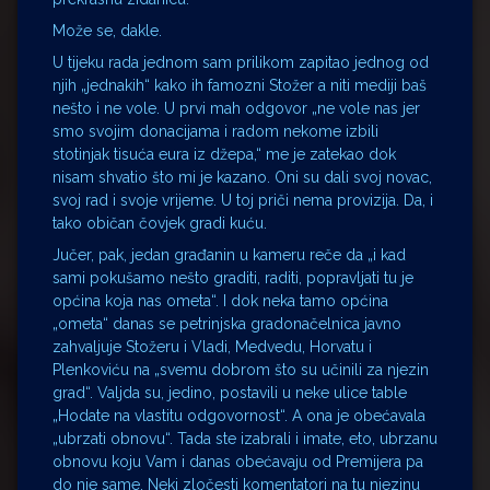
Može se, dakle.
U tijeku rada jednom sam prilikom zapitao jednog od
njih „jednakih“ kako ih famozni Stožer a niti mediji baš
nešto i ne vole. U prvi mah odgovor „ne vole nas jer
smo svojim donacijama i radom nekome izbili
stotinjak tisuća eura iz džepa,“ me je zatekao dok
nisam shvatio što mi je kazano. Oni su dali svoj novac,
svoj rad i svoje vrijeme. U toj priči nema provizija. Da, i
tako običan čovjek gradi kuću.
Jučer, pak, jedan građanin u kameru reče da „i kad
sami pokušamo nešto graditi, raditi, popravljati tu je
općina koja nas ometa“. I dok neka tamo općina
„ometa“ danas se petrinjska gradonačelnica javno
zahvaljuje Stožeru i Vladi, Medvedu, Horvatu i
Plenkoviću na „svemu dobrom što su učinili za njezin
grad“. Valjda su, jedino, postavili u neke ulice table
„Hodate na vlastitu odgovornost“. A ona je obećavala
„ubrzati obnovu“. Tada ste izabrali i imate, eto, ubrzanu
obnovu koju Vam i danas obećavaju od Premijera pa
do nje same. Neki zločesti komentatori na tu njezinu