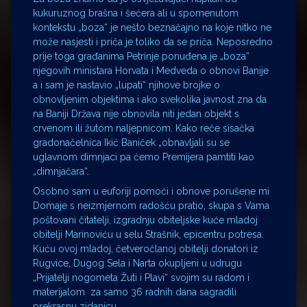
kukuruznog brašna i šećera ali u spomenutom
kontekstu „boza“ je nešto beznačajno na koje nitko ne
može nasjesti i priča je toliko da se priča. Neposredno
prije toga građanima Petrinje ponuđena je „boza“
njegovih ministara Horvata i Medveda o obnovi Banije
a i sam je nastavio „lupati“ njihove brojke o
obnovljenim objektima i ako svekolika javnost zna da
na Baniji Država nije obnovila niti jedan objekt s
crvenom ili žutom naljepnicom. Kako reče sisačka
gradonačelnica Ikić Baniček „obnavljali su se
uglavnom dimnjaci pa ćemo Premijera pamtiti kao
„dimnjačara“.
Osobno sam u euforiji pomoći i obnove porušene mi
Domaje s neizmjernom radošću pratio, skupa s Vama
poštovani čitatelji, izgradnju obiteljske kuće mladoj
obitelji Marinoviću u selu Strašnik, epicentru potresa.
Kuću ovoj mladoj, četveročlanoj obitelji donatori iz
Rugvice, Dugog Sela i Narta okupljeni u udrugu
„Prijatelji nogometa Žuti i Plavi“ svojim su radom i
materijalom za samo 36 radnih dana sagradili
prekrasnu zidanicu.