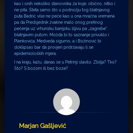
kao i onih nekoliko stanovnika za koje, obično, nitko i
ne pita. Šteta samo što u podnožju tog blatnjavog
puta Badrić više ne peče kao u ona mračna vremena
pa da Predsjednik žvakne malo onog prefinog
pečenja uz vrhunsku banijsku šljivu pa „zagrebe“
blatnjavim putom. Možda bi to saznanje privuklo i
Plenkovića, Medveda sigurno, a i Božinović bi
doklipsao bar da provjeri pridržavaju li se
epidemioloških mjera.
I na kraju, kažu, danas se u Petrinji slavilo. Zbilja? Tko?
Što? S bozom ili bez boze?
Marjan Gašljević