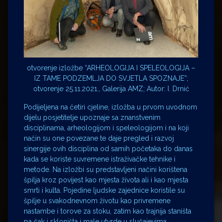
otvorenje izložbe “ARHEOLOGIJA I SPELEOLOGIJA –
IZ TAME PODZEMLJA DO SVJETLA SPOZNAJE”;
otvorenje 25.11.2021., Galerija AMZ; Autor: I. Drnić
Podijeljena na četiri cjeline, izložba u prvom uvodnom
dijelu posjetitelje upoznaje sa znanstvenim
disciplinama, arheologijom i speleologijom i na koji
način su one povezane te daje pregled i razvoj
sinergije ovih disciplina od samih početaka do danas
kada se koriste suvremene istraživačke tehnike i
metode. Na izložbi su predstavljeni načini korištena
špilja kroz povijest kao mjesta života ali i kao mjesta
smrti i kulta. Pojedine ljudske zajednice koristile su
špilje u svakodnevnom životu kao privremene
nastambe i torove za stoku, zatim kao trajnija staništa
pa čak i skloništa i male utvrde u slučajevima