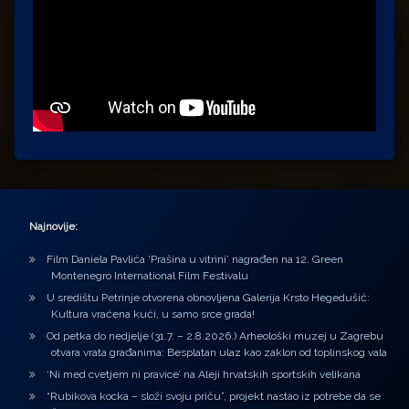
Najnovije:
Film Daniela Pavlića ‘Prašina u vitrini’ nagrađen na 12. Green
Montenegro International Film Festivalu
U središtu Petrinje otvorena obnovljena Galerija Krsto Hegedušić:
Kultura vraćena kući, u samo srce grada!
Od petka do nedjelje (31.7. – 2.8.2026.) Arheološki muzej u Zagrebu
otvara vrata građanima: Besplatan ulaz kao zaklon od toplinskog vala
‘Ni med cvetjem ni pravice’ na Aleji hrvatskih sportskih velikana
“Rubikova kocka – složi svoju priču”, projekt nastao iz potrebe da se