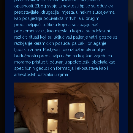
opasnosti. Zbog svoje tajnovitosti špilje su oduvijek
predstavljale „drugačija“ mjesta, u nekim slučajevima
kao posljednja počivališta mrtvih, a u drugim,
predstavljajući točke u kojima se spajaju naš i
podzemni svijet, kao mjesta u kojima su održavani
različiti rituali koji su uključivali paljenje vatri, gozbe uz
razbijanje keramičkih posuda, pa čak i prilaganje
ljudskih žrtava. Posljednji dio izložbe okrenut je
budućnosti i predstavlja način na koji kao zajednica
moramo pristupiti očuvanju speleološki objekata kao
specifičnih geoloških formacija i ekosustava kao i
arheoloških ostataka u njima.