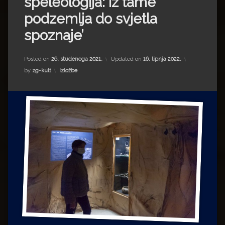
speleologija: iz tame
Impressum
Milenko Strižak
podzemlja do svjetla
Drugi autori
Drugi autori
spoznaje’
Matea Andrić
Posted on
26. studenoga 2021.
Updated on
16. lipnja 2022.
Kategorije:
by
zg-kult
Izložbe
Ljiljana Lekanić-Kljaić
Željko Krznarić
Mario Lovreković
Miroslav Šantek