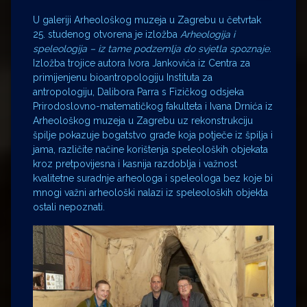
U galeriji Arheološkog muzeja u Zagrebu u četvrtak
25. studenog otvorena je izložba
Arheologija i
speleologija – iz tame podzemlja do svjetla spoznaje
.
Izložba trojice autora Ivora Jankovića iz Centra za
primijenjenu bioantropologiju Instituta za
antropologiju, Dalibora Parra s Fizičkog odsjeka
Prirodoslovno-matematičkog fakulteta i Ivana Drnića iz
Arheološkog muzeja u Zagrebu uz rekonstrukciju
špilje pokazuje bogatstvo građe koja potječe iz špilja i
jama, različite načine korištenja speleoloških objekata
kroz pretpovijesna i kasnija razdoblja i važnost
kvalitetne suradnje arheologa i speleologa bez koje bi
mnogi važni arheološki nalazi iz speleoloških objekta
ostali nepoznati.