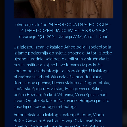
otvorenje izložbe “ARHEOLOGIJA I SPELEOLOGIJA –
IZ TAME PODZEMLJA DO SVJETLA SPOZNAJE”;
otvorenje 25.11.2021., Galerija AMZ; Autor: I. Drnić
Uz izložbu izdan je katalog Arheologija i speleologija-
iz tame podzemlja do svjetla spoznaje. Autori izložbe
ujedno i urednici kataloga okupili su niz stručnjaka iz
raznih institucija koji se bave temama iz područja
speleologije, arheologije i antropologije. U katalogu
obrađena su arheološka nalazišta neandertalaca,
Romualdova pećina, Pećina vlakno na Dugom otoku,
stočarske špilje u Hrvatskoj, Mala pećina u Sutini,
pećina Bezdanjača kod Vrhovina, Vilina špilja iznad
izvora Omble, Spila kod Nakovane i Bubijeva jama te
suradnja o speleologa i arheologa.
Autori tekstova u katalogu: Valerija Butorac, Vlado
Božić, Giovanni Boschian, Hrvoje Cvitanović, Ivan
Drnić, Stašo Forenbaher, Mladen Garašić, Katarina