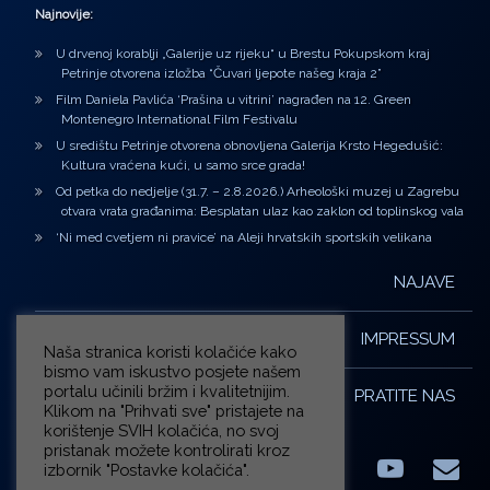
Najnovije:
U drvenoj korablji „Galerije uz rijeku“ u Brestu Pokupskom kraj
Petrinje otvorena izložba “Čuvari ljepote našeg kraja 2”
Film Daniela Pavlića ‘Prašina u vitrini’ nagrađen na 12. Green
Montenegro International Film Festivalu
U središtu Petrinje otvorena obnovljena Galerija Krsto Hegedušić:
Kultura vraćena kući, u samo srce grada!
Od petka do nedjelje (31.7. – 2.8.2026.) Arheološki muzej u Zagrebu
otvara vrata građanima: Besplatan ulaz kao zaklon od toplinskog vala
‘Ni med cvetjem ni pravice’ na Aleji hrvatskih sportskih velikana
NAJAVE
IMPRESSUM
Naša stranica koristi kolačiće kako
bismo vam iskustvo posjete našem
portalu učinili bržim i kvalitetnijim.
PRATITE NAS
Klikom na "Prihvati sve" pristajete na
korištenje SVIH kolačića, no svoj
pristanak možete kontrolirati kroz
izbornik "Postavke kolačića".
Facebook
LinkedIn
YouTub
E-m