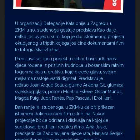
U organizaciji Delegacije Katalonije u Zagrebu, u
ZKM-u 10. studenoga gostuje predstava Kao da je
netko još uvijek u šumi koja je dio istoimenog projekta
okupljenog u triptih kojega još čine dokumentarni film
te fotografska izložba.
Predstava se, kao i projekt u cjelini, bavi sudbinama
djece rođene iz prisilnih trudnoća u bosanskim ratnim
logorima koja u društvu, koje okreće glavu, svojim
majkama nastoje vratiti dignitet. Predstavu je
režirao Joan Arqué Solà, a glume Ariadna Gil, glumica
svjetskog glasa, potom Montse Esteve, Òscar Muñoz,
Magda Puig, Judit Farrés, Pep Pascual i Erol Ileri.
Dan ranije, 9. studenoga, u ZKM-u će biti prikazan
istoimeni dokumentarni film iz triptiha. Nakon
projekcije bit će održana i diskusija na kojoj će
sudjelovati Eroll Ileri, redatelj filma, Ajna Jusić,
predsjednica Zaboravljene djece rata, Marijana Senjak,