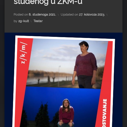
studenog u ZKM-u
Impressum
Milenko Strižak
Drugi autori
Drugi autori
Posted on
8. studenoga 2021.
Updated on
27. kolovoza 2023.
Kategorije:
by
zg-kult
Teatar
Matea Andrić
Ljiljana Lekanić-Kljaić
Željko Krznarić
Mario Lovreković
Miroslav Šantek