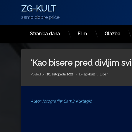
ZG-KULT
samo dobre priče
Stranica dana
Film
Glazba
Preskoči
na
sadržaj
‘Kao bisere pred divljim sv
Kategorije:
Posted on
28. listopada 2021.
by
zg-kult
Libar
Autor fotografije: Samir Kurtagić