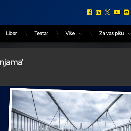
Facebook
LinkedIn
X.com
You
Libar
Teatar
Više
Za vas pišu
injama’