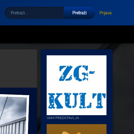
Pretraži:
Tube
E-mail
Prijava
VAM PREDSTAVLJA :