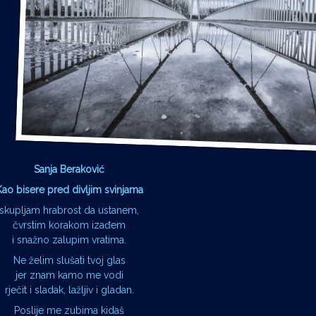
Sanja Beraković
Kao bisere pred divljim svinjama
skupljam hrabrost da ustanem,
čvrstim korakom izađem
i snažno zalupim vratima.
Ne želim slušati tvoj glas
jer znam kamo me vodi
rječit i sladak, lažljiv i gladan.
Poslije me zubima kidaš