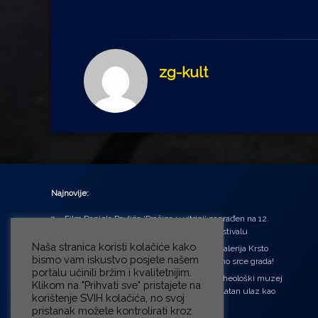
zg-kult
Najnovije:
Film Daniela Pavlića ‘Prašina u vitrini’ nagrađen na 12.
Green Montenegro International Film Festivalu
Naša stranica koristi kolačiće kako
U središtu Petrinje otvorena obnovljena Galerija Krsto
bismo vam iskustvo posjete našem
Hegedušić: Kultura vraćena kući, u samo srce grada!
portalu učinili bržim i kvalitetnijim.
Od petka do nedjelje (31.7. – 2.8.2026.) Arheološki muzej
Klikom na "Prihvati sve" pristajete na
u Zagrebu otvara vrata građanima: Besplatan ulaz kao
korištenje SVIH kolačića, no svoj
zaklon od toplinskog vala
pristanak možete kontrolirati kroz