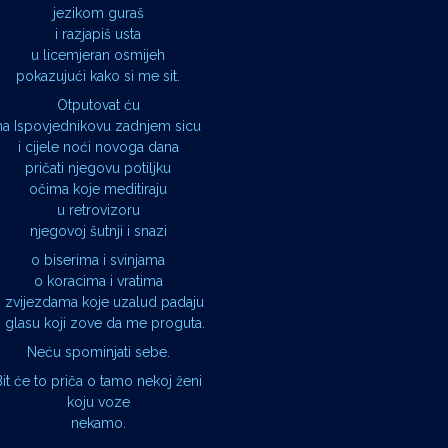
jezikom guraš
i razjapiš usta
u licemjeran osmijeh
pokazujući kako si me sit.
Otputovat ću
na Ispovjednikovu zadnjem sicu
i cijele noći novoga dana
pričati njegovu potiljku
očima koje meditiraju
u retrovizoru
njegovoj šutnji i snazi
o biserima i svinjama
o koracima i vratima
 zvijezdama koje uzalud padaju
 glasu koji zove da me proguta.
Neću spominjati sebe.
Bit će to priča o tamo nekoj ženi
koju voze
nekamo.