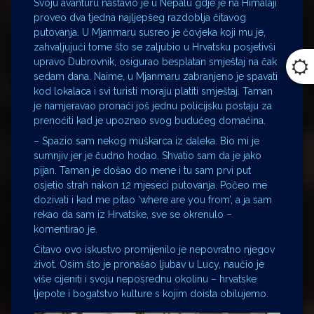
Svoju avanturu nastavio je u Nepalu gdje je na Himalaji
proveo dva tjedna najljepšeg razdoblja čitavog
putovanja. U Mjanmaru susreo je čovjeka koji mu je,
zahvaljujući tome što se zaljubio u Hrvatsku posjetivši
upravo Dubrovnik, osigurao besplatan smještaj na čak
sedam dana. Naime, u Mjanmaru zabranjeno je spavati
kod lokalaca i svi turisti moraju platiti smještaj. Taman
je namjeravao pronaći još jednu policijsku postaju za
prenoćiti kad je upoznao svog budućeg domaćina.
– Spazio sam nekog muškarca iz daleka. Bio mi je
sumnjiv jer je čudno hodao. Shvatio sam da je jako
pijan. Taman je došao do mene i tu sam prvi put
osjetio strah nakon 12 mjeseci putovanja. Počeo me
dozivati i kad me pitao ‘where are you from’, a ja sam
rekao da sam iz Hrvatske, sve se okrenulo –
komentirao je.
Čitavo ovo iskustvo promijenilo je nepovratno njegov
život. Osim što je pronašao ljubav u Lucy, naučio je
više cijeniti i svoju neposrednu okolinu – hrvatske
ljepote i bogatstvo kulture s kojim doista obilujemo.