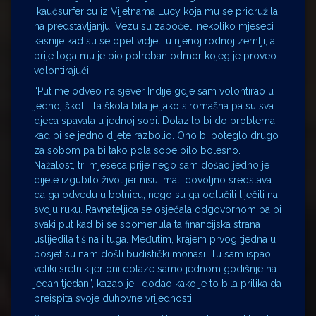
kaučsurfericu iz Vijetnama Lucy koja mu se pridružila
na predstavljanju. Vezu su započeli nekoliko mjeseci
kasnije kad su se opet vidjeli u njenoj rodnoj zemlji, a
prije toga mu je bio potreban odmor kojeg je proveo
volontirajući.
“Put me odveo na sjever Indije gdje sam volontirao u
jednoj školi. Ta škola bila je jako siromašna pa su sva
djeca spavala u jednoj sobi. Dolazilo bi do problema
kad bi se jedno dijete razbolio. Ono bi poteglo drugo
za sobom pa bi tako pola sobe bilo bolesno.
Nažalost, tri mjeseca prije nego sam došao jedno je
dijete izgubilo život jer nisu imali dovoljno sredstava
da ga odvedu u bolnicu, nego su ga odlučili liječiti na
svoju ruku. Ravnateljica se osjećala odgovornom pa bi
svaki put kad bi se spomenula ta financijska strana
uslijedila tišina i tuga. Međutim, krajem prvog tjedna u
posjet su nam došli budistički monasi. Tu sam ispao
veliki sretnik jer oni dolaze samo jednom godišnje na
jedan tjedan”, kazao je i dodao kako je to bila prilika da
preispita svoje duhovne vrijednosti.