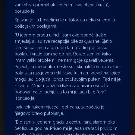
zanimljivo promatrati tko će mi sve otvoriti vrata”,
poručio je.
Spavao je i u hostelima te u šatoru, a neko vrijeme u
policijskim postajama.
“U jednom gradu u Indiji sam oko ponoći tražio
smještaj, ali su sve recepcije bile zaključane. Sjetio
sam se da sam na putu do tamo vidio policijsku
postaju i vratio sam se do nje. Rekao sam im kako
imam veliki problem i nemam gdje spavati večeras.
Pozvali su me unutra, nešto su i skuhali te su mi nakon
pola sata razgovora rekli kako tu imam krevet na kojeg
mogu leći do jutra i onda otići svojim putem. Tad mi je
kliknulo! Moram priznati kako sad nisam osobito
ponosan na te radnje, ali to mi je tada bilo fora”,
ispričao je.
Ipak, tek nakon mjesec i pol dana, započelo je
njegovo pravo putovanje.
“Bio sam u jednom gradu u centru Irana starom oko
pet tisuća godina. Prišao mi je jedan Iranac i pružio mi
je ruku. Gledali smo se u oči nekoliko sekundi i šutjeli.