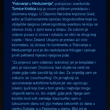
“Putovanje u Međuzemlje”,
putopisca i avanturista
Tomice Kristića
koji je ovom prilikom predstavio i
istoimenu knjigu. U Čitaonici Narodne knjižnice Grad,
autor je Dubrovčanima ispričao dogodovštine koje su
obilježile njegovu četverogodišnju avanturu na koju se
otisnuo 2015. s 1500 eura u džepu. Za sobom je
ostavio posao iz snova i odvažio se otići na drugi kraj
svijeta – Novi Zeland. Ukupno je prešao 40 000
kilometara, 25 država i tri kontinenta, a ‘Putovanje u
Međuzemlje’ prvi je dio nadolazeće trilogije i opisuje
prvih petnaest mjeseci njegova puta.
“Za prijevoz sam odabrao ‘autostop’ jer je besplatan i
jako je izazovan. Doslovce, kad stojite na cesti ne
znate gdje ćete završiti taj isti dan. Za smještaj sam se
odlučio za ‘couchsurfing’. On je najbolji za
upoznavanje autohtone kulture jer vas ugošćuju
lokalci, ljudi koji žive u tom gradu i najbolje mogu
objasniti kamo ići, što vidjeti, gdje jesti. Njega sam
koristio kod svih zemalja. Kaučsurfao sam u
luksuznom stanu od 350 metara četvornih 10 dana u
centru Dubaija, a u Filipinima u slamu. Bilo mi je