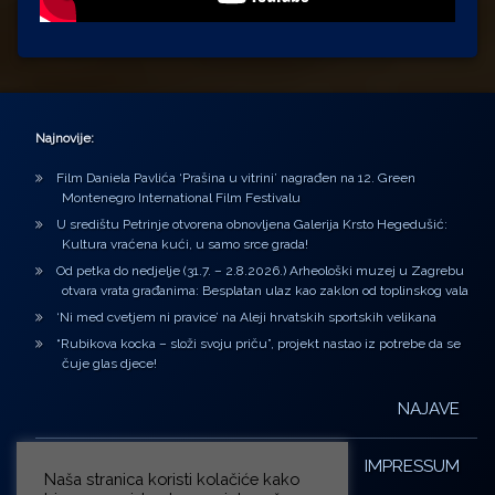
Najnovije:
Film Daniela Pavlića ‘Prašina u vitrini’ nagrađen na 12. Green
Montenegro International Film Festivalu
U središtu Petrinje otvorena obnovljena Galerija Krsto Hegedušić:
Kultura vraćena kući, u samo srce grada!
Od petka do nedjelje (31.7. – 2.8.2026.) Arheološki muzej u Zagrebu
otvara vrata građanima: Besplatan ulaz kao zaklon od toplinskog vala
‘Ni med cvetjem ni pravice’ na Aleji hrvatskih sportskih velikana
“Rubikova kocka – složi svoju priču”, projekt nastao iz potrebe da se
čuje glas djece!
NAJAVE
IMPRESSUM
Naša stranica koristi kolačiće kako