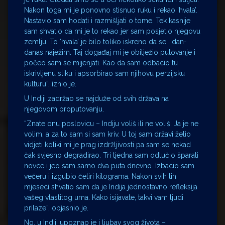
Nakon toga mi je ponovno stisnuo ruku i rekao ‘hvala’.
Nastavio sam hodati i razmišljati o tome. Tek kasnije
sam shvatio da mi je to rekao jer sam posjetio njegovu
zemlju. To ‘hvala’ je bilo toliko iskreno da se i dan-
danas naježim. Taj događaj mi je obilježio putovanje i
počeo sam se mijenjati. Kao da sam odbacio tu
iskrivljenu sliku i apsorbirao sam njihovu perzijsku
kulturu”, iznio je.
U Indiji zadržao se najduže od svih država na
njegovom proputovanju.
“Znate onu poslovicu – Indiju voliš ili ne voliš. Ja je ne
volim, a za to sam si sam kriv. U toj sam državi želio
vidjeti koliki mi je prag izdržljivosti pa sam se nekad
čak svjesno degradirao. Tri tjedna sam odlučio šparati
novce i jeo sam samo dva puta dnevno. Izbacio sam
večeru i izgubio četiri kilograma. Nakon svih tih
mjeseci shvatio sam da je Indija jednostavno refleksija
vašeg vlastitog uma. Kako isijavate, takvi vam ljudi
prilaze”, objasnio je.
No, u Indiji upoznao je i ljubav svog života –