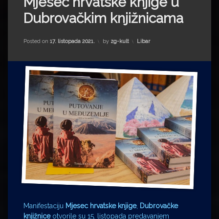
Mjesec hrvatske knjige u
Impressum
Milenko Strižak
Dubrovačkim knjižnicama
Drugi autori
Drugi autori
Kategorije:
Posted on
17. listopada 2021.
by
zg-kult
Libar
Matea Andrić
Ljiljana Lekanić-Kljaić
Željko Krznarić
Mario Lovreković
Miroslav Šantek
Manifestaciju
Mjesec hrvatske knjige
,
Dubrovačke
knjižnice
otvorile su 15. listopada predavanjem