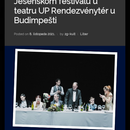
Jesenskom festivalu u
Impressum
Milenko Strižak
teatru UP Rendezvénytér u
Drugi autori
Drugi autori
Budimpešti
Matea Andrić
Kategorije:
Posted on
8. listopada 2021.
by
zg-kult
Libar
Ljiljana Lekanić-Kljaić
Željko Krznarić
Mario Lovreković
Miroslav Šantek