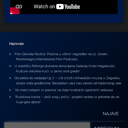
Najnovije:
Film Daniela Pavlića ‘Prašina u vitrini’ nagrađen na 12. Green
Montenegro International Film Festivalu
U središtu Petrinje otvorena obnovljena Galerija Krsto Hegedušić:
Kultura vraćena kući, u samo srce grada!
Od petka do nedjelje (31.7. – 2.8.2026.) Arheološki muzej u Zagrebu
otvara vrata građanima: Besplatan ulaz kao zaklon od toplinskog vala
‘Ni med cvetjem ni pravice’ na Aleji hrvatskih sportskih velikana
“Rubikova kocka – složi svoju priču”, projekt nastao iz potrebe da se
čuje glas djece!
NAJAVE