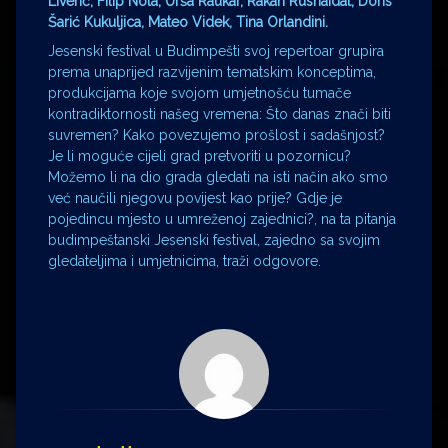
Liverić, Filip Nola, Urša Raukar, Rakan Rushaidat, Doris
Šarić Kukuljica, Mateo Videk, Tina Orlandini.
Jesenski festival u Budimpešti svoj repertoar grupira
prema unaprijed razvijenim tematskim konceptima,
produkcijama koje svojom umjetnošću tumače
kontradiktornosti našeg vremena: Što danas znači biti
suvremen? Kako povezujemo prošlost i sadašnjost?
Je li moguće cijeli grad pretvoriti u pozornicu?
Možemo li na dio grada gledati na isti način ako smo
već naučili njegovu povijest kao prije? Gdje je
pojedincu mjesto u umreženoj zajednici?, na ta pitanja
budimpeštanski Jesenski festival, zajedno sa svojim
gledateljima i umjetnicima, traži odgovore.