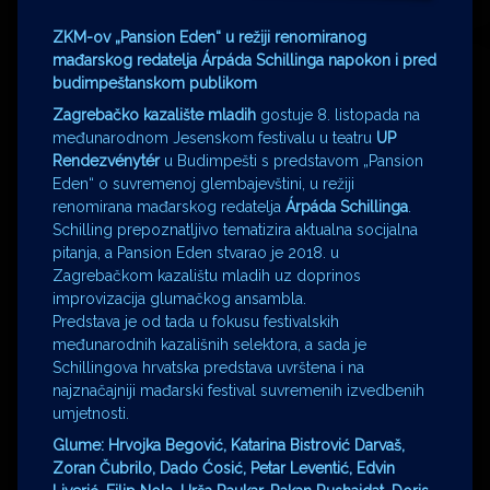
ZKM-ov „Pansion Eden“ u režiji renomiranog
mađarskog redatelja Árpáda Schillinga napokon i pred
budimpeštanskom publikom
Zagrebačko kazalište mladih
gostuje 8. listopada na
međunarodnom Jesenskom festivalu u teatru
UP
Rendezvénytér
u Budimpešti s predstavom „Pansion
Eden“ o suvremenoj glembajevštini, u režiji
renomirana mađarskog redatelja
Árpáda Schillinga
.
Schilling prepoznatljivo tematizira aktualna socijalna
pitanja, a Pansion Eden stvarao je 2018. u
Zagrebačkom kazalištu mladih uz doprinos
improvizacija glumačkog ansambla.
Predstava je od tada u fokusu festivalskih
međunarodnih kazališnih selektora, a sada je
Schillingova hrvatska predstava uvrštena i na
najznačajniji mađarski festival suvremenih izvedbenih
umjetnosti.
Glume: Hrvojka Begović, Katarina Bistrović Darvaš,
Zoran Čubrilo, Dado Ćosić, Petar Leventić, Edvin