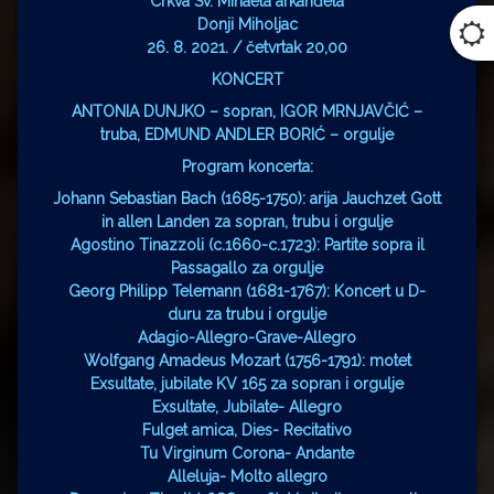
Crkva Sv. Mihaela arkanđela
Donji Miholjac
26. 8. 2021. / četvrtak 20,00
KONCERT
ANTONIA DUNJKO – sopran, IGOR MRNJAVČIĆ –
truba, EDMUND ANDLER BORIĆ – orgulje
Program koncerta:
Johann Sebastian Bach (1685-1750): arija Jauchzet Gott
in allen Landen za sopran, trubu i orgulje
Agostino Tinazzoli (c.1660-c.1723): Partite sopra il
Passagallo za orgulje
Georg Philipp Telemann (1681-1767): Koncert u D-
duru za trubu i orgulje
Adagio-Allegro-Grave-Allegro
Wolfgang Amadeus Mozart (1756-1791): motet
Exsultate, jubilate KV 165 za sopran i orgulje
Exsultate, Jubilate- Allegro
Fulget amica, Dies- Recitativo
Tu Virginum Corona- Andante
Alleluja- Molto allegro