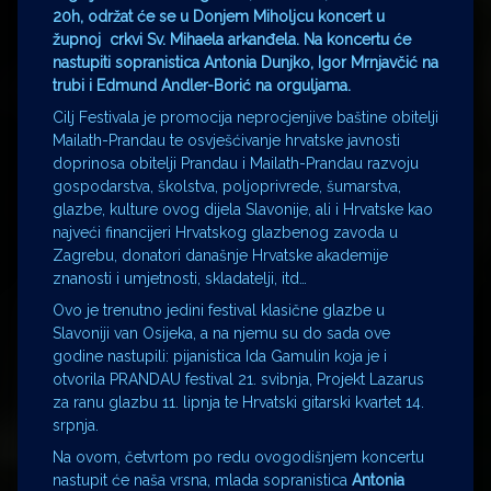
20h, održat će se u Donjem Miholjcu koncert u
župnoj crkvi Sv. Mihaela arkanđela. Na koncertu će
nastupiti sopranistica Antonia Dunjko, Igor Mrnjavčić na
trubi i Edmund Andler-Borić na orguljama.
Cilj Festivala je promocija neprocjenjive baštine obitelji
Mailath-Prandau te osvješćivanje hrvatske javnosti
doprinosa obitelji Prandau i Mailath-Prandau razvoju
gospodarstva, školstva, poljoprivrede, šumarstva,
glazbe, kulture ovog dijela Slavonije, ali i Hrvatske kao
najveći financijeri Hrvatskog glazbenog zavoda u
Zagrebu, donatori današnje Hrvatske akademije
znanosti i umjetnosti, skladatelji, itd…
Ovo je trenutno jedini festival klasične glazbe u
Slavoniji van Osijeka, a na njemu su do sada ove
godine nastupili: pijanistica Ida Gamulin koja je i
otvorila PRANDAU festival 21. svibnja, Projekt Lazarus
za ranu glazbu 11. lipnja te Hrvatski gitarski kvartet 14.
srpnja.
Na ovom, četvrtom po redu ovogodišnjem koncertu
nastupit će naša vrsna, mlada sopranistica
Antonia