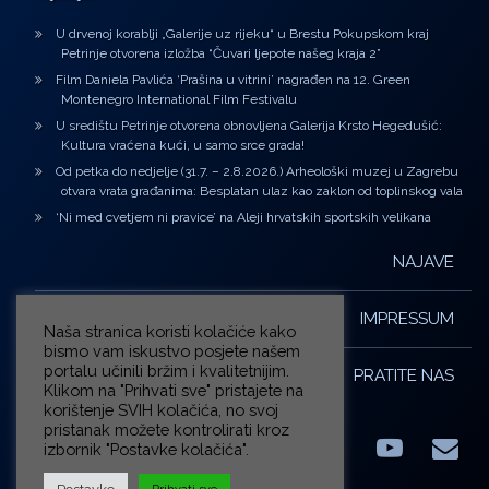
U drvenoj korablji „Galerije uz rijeku“ u Brestu Pokupskom kraj
Petrinje otvorena izložba “Čuvari ljepote našeg kraja 2”
Film Daniela Pavlića ‘Prašina u vitrini’ nagrađen na 12. Green
Montenegro International Film Festivalu
U središtu Petrinje otvorena obnovljena Galerija Krsto Hegedušić:
Kultura vraćena kući, u samo srce grada!
Od petka do nedjelje (31.7. – 2.8.2026.) Arheološki muzej u Zagrebu
otvara vrata građanima: Besplatan ulaz kao zaklon od toplinskog vala
‘Ni med cvetjem ni pravice’ na Aleji hrvatskih sportskih velikana
NAJAVE
IMPRESSUM
Naša stranica koristi kolačiće kako
bismo vam iskustvo posjete našem
portalu učinili bržim i kvalitetnijim.
PRATITE NAS
Klikom na "Prihvati sve" pristajete na
korištenje SVIH kolačića, no svoj
pristanak možete kontrolirati kroz
izbornik "Postavke kolačića".
Facebook
LinkedIn
YouTub
E-m
X.com