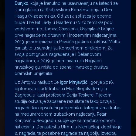
Dunjko
, koja je trenutno na usavršavanju na katedri za
staru glazbu na Kraljevskom Konzervatoriju u Den
Haagu (Nizozemska). Od 2017. solistica je operne
trupe The Fat Lady u Haarlemu (Nizozemska) pod
vodstvom mo. Tamira Chassona. Osvojila je brojne
prve nagrade na državnim i inozemnim natjecanjima,
2013. je nominirana za Pjevača godine u ciklusu Molto
cantabile u suradnji sa Koncertnom direkcijom. Za
svoja postignuća nagrađena je i Dekanovom
nagradom, a 2019. je nominirana za Nagradu
hrvatskog glumišta od strane Hrvatskog društva
dramskih umjetnika.
Uz Antoniu nastupit će
Igor Mrnjavčić
. Igor je 2016.
diplomirao studij trube na Muzičkoj akademiji u
Zagrebu u klasi profesora Darija Teskere. Tijekom
studija ostvaruje zapažene rezultate te tako osvaja 1.
nagradu kao apsolutni pobjednik u kategorijama trube
na međunarodnom trubačkom natjecanju Petar
Konjović u Beogradu, sudjeluje na međunarodnom
natjecanju Donaufest u Ulm-u u Njemačkoj. dobitnik je
2. nagrade, te posebne nagrade za najbolju izvedbu