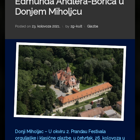
Edmunda Andlera-Borića u
Impressum
Milenko Strižak
Donjem Miholjcu
Drugi autori
Drugi autori
Kategorije:
Posted on
23. kolovoza 2021.
by
zg-kult
Glazba
Matea Andrić
Ljiljana Lekanić-Kljaić
Željko Krznarić
Mario Lovreković
Miroslav Šantek
Donji Miholjac – U okviru 2. Prandau Festivala
orguljaške i klasične glazbe, u četvrtak, 26. kolovoza u