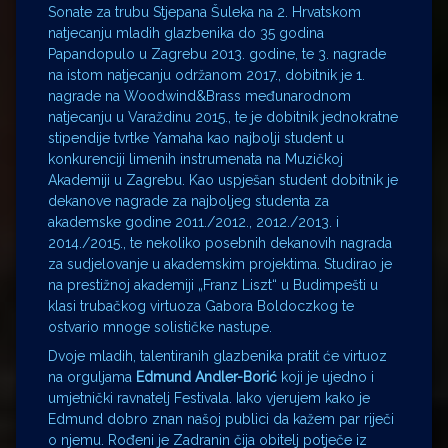
Sonate za trubu Stjepana Šuleka na 2. Hrvatskom
natjecanju mladih glazbenika do 35 godina
Papandopulo u Zagrebu 2013. godine, te 3. nagrade
na istom natjecanju održanom 2017., dobitnik je 1.
nagrade na Woodwind&Brass međunarodnom
natjecanju u Varaždinu 2015., te je dobitnik jednokratne
stipendije tvrtke Yamaha kao najbolji student u
konkurenciji limenih instrumenata na Muzičkoj
Akademiji u Zagrebu. Kao uspješan student dobitnik je
dekanove nagrade za najboljeg studenta za
akademske godine 2011./2012., 2012./2013. i
2014./2015., te nekoliko posebnih dekanovih nagrada
za sudjelovanje u akademskim projektima. Studirao je
na prestižnoj akademiji „Franz Liszt“ u Budimpešti u
klasi trubačkog virtuoza Gabora Boldoczkog te
ostvario mnoge solističke nastupe.
Dvoje mladih, talentiranih glazbenika pratit će virtuoz
na orguljama
Edmund Andler-Borić
koji je ujedno i
umjetnički ravnatelj Festivala. Iako vjerujem kako je
Edmund dobro znan našoj publici da kažem par riječi
o njemu. Rođeni je Zadranin čija obitelj potječe iz