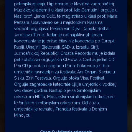
petrinjskog kraja. Diplomirao je klavir na zagrebačkoj
Muzičkoj akademiji u klasi prof. Ide Gamulin i orgulje u
klasi prof. Ljerke Očić, te magistrirao u klasi prof. Maria
Penzara. Usavršavao se u majstorskim klasama
vodećih orguljaša: Pietera van Dijka, Daniela Rotha i
Jaroslava Tume. Jedan je od najaktivnijih jedan
koncertanta te je držao čitav niz koncerata po Europi,
Rusiji, Ukrajini, Bjelorusiji, SAD-u, Izraelu, Siriji,
Južnoafričkoj Republici. Croatia Records mu je izdala
pet solističkih orguljaških CD-ova, a Cantus jedan CD.
Prvi CD je dobio i nagradu Porin. Pokrenuo je i bio
umjetnički ravnatelj niza festivala: Ars Organi Sisciae u
Sisku, Zrin Festivala, Orgulje otoka Visa, Festival
Orgulje zagrebačke katedrale čiji je umjetnički voditelj
već deset godina. Nastupio je sa Simfonijskim
orkestrom HRTa, Mostarskim simfonijskim orkestrom,
te Sirijskim simfonijskim orkestrom. Od 2020.
umjetnički je ravnatelj Prandau festivala u Donjem
Miholjcu.