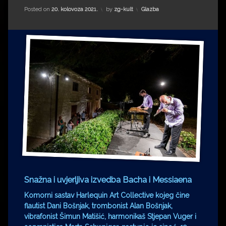
Impressum
Milenko Strižak
Kategorije:
Posted on
20. kolovoza 2021.
by
zg-kult
Glazba
Drugi autori
Drugi autori
Matea Andrić
Ljiljana Lekanić-Kljaić
Željko Krznarić
Mario Lovreković
Miroslav Šantek
Snažna i uvjerljiva izvedba Bacha i Messiaena
Komorni sastav Harlequin Art Collective kojeg čine
flautist Dani Bošnjak, trombonist Alan Bošnjak,
vibrafonist Šimun Matišić, harmonikaš Stjepan Vuger i