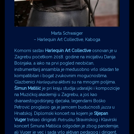
Marta Schwaiger
– Harlequin Art Collective, Kaboga
Komorni sastav
Harlequin Art Collective
osnovan je u
Zagrebu početkom 2018. godine na inicijativu Danija
Bošnjaka, a iako na prvi pogled neobičan,
instrumentarij ansambla je međusobno vrlo skladan te
kompatibilan i bogat zvukovnim mogućnostima.
Glazbenici
Harlequina
aktivni su na mnogim poljima.
Šimun Matišić
je pri kraju studija udaraljki i kompozicije
na Muzičkoj akademiji u Zagrebu, a još kao
dvanaestogodišnjeg dječaka, legendarni Boško
Petrović proglasio ga je jamcem budućnosti
jazza
u
Hrvatskoj. Diplomski koncert na kojem je
Stjepan
Vuger
trebao dirigirati
Petrušku
Stravinskog i Klavirski
koncert Šimuna Matišića odgođen je zbog pandemije,
ali Vuger je već i sada vrlo aktivan pedagog i dirigent,