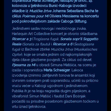
sopranistica Marta Schwaiger, nastupio je sinoć, 19.
kolovoza u ljetnikovcu Bunić-Kaboga izvodeći
skladbe iz
Muzičke žrtve
Johanna Sebastiana Bacha te
ciklus
Poèmes pour Mi
Oliviera Messiaena na koncertu
pod pokroviteljstvom zaklade Caboga Stiftung.
Jedinstveni sastav novoga i neobičnoga zvuka,
Harlequin Art Collective koncert je otvorio skladbama
Ricercar a 3
(
Troglasna fuga
),
Sonata sopr’il Soggetto
Reale
(Sonata za flautu
) i
Ricercar a 6
(
Šestoglasna
fuga
) iz Bachove zbirke
Muzička žrtva
(
Musikalisches
Opfer
), koje se smatra jednim od najkompleksnijih
djela čitave glazbene povijesti. Za ciklus od devet
Pjesama za Mi
u obradi Šimuna Matišića, na scenu je
izašla i sopranistica
Marta Schwaiger
. Lakoća
izvođenja iznimno zahtjevnih tonova te ansambl koji
izvrsnim sviranjem prati sopranisticu, učinili su prilično
vruću večer u Kabogi ugodnom i jedinstvenom.
Publika ih je na kraju nagradila dugim pljeskom, a
vibrafonist Šimun Matišić i flautist Dani Bošnjak
počastili su prisutne posebnom glazbenom točkom u
vrtu iznad ljetnikovca.