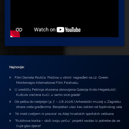
Najnovije:
Film Daniela Pavlića ‘Prašina u vitrini’ nagrađen na 12. Green
Montenegro International Film Festivalu
U središtu Petrinje otvorena obnovljena Galerija Krsto Hegedušić:
Kultura vraćena kući, u samo srce grada!
Od petka do nedjelje (31.7. – 2.8.2026.) Arheološki muzej u Zagrebu
otvara vrata građanima: Besplatan ulaz kao zaklon od toplinskog vala
‘Ni med cvetjem ni pravice’ na Aleji hrvatskih sportskih velikana
“Rubikova kocka – složi svoju priču”, projekt nastao iz potrebe da se
čuje glas djece!