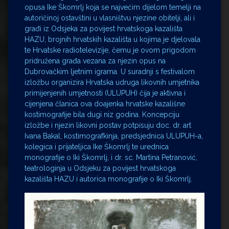
opusa Ike Škomrlj koja se najvećim dijelom temelji na
autoričinoj ostavštini u vlasništvu njezine obitelji, ali i
građi iz Odsjeka za povijest hrvatskoga kazališta
HAZU, brojnih hrvatskih kazališta u kojima je djelovala
te Hrvatske radiotelevizije, čemu je ovom prigodom
pridružena građa vezana za njezin opus na
Dubrovačkim ljetnim igrama. U suradnji s festivalom
izložbu organizira Hrvatska udruga likovnih umjetnika
primijenjenih umjetnosti (ULUPUH) čija je aktivna i
cijenjena članica ova doajenka hrvatske kazališne
kostimografije bila dugi niz godina. Koncepciju
izložbe i njezin likovni postav potpisuju doc. dr. art
Ivana Bakal, kostimografkinja, predsjednica ULUPUH-a,
kolegica i prijateljica Ike Škomrlj te urednica
monografije o Iki Škomrlj, i dr. sc. Martina Petranović,
teatrologinja u Odsjeku za povijest hrvatskoga
kazališta HAZU i autorica monografije o Iki Škomrlj.