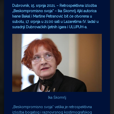
Dubrovnik, 15. srpnja 2021. – Retrospektivna izložba
„Beskompromisno svoja“ – Ika Škomrlj Ajki autorica
Ivane Bakal i Martine Petranović bit će otvorena u
subotu, 17. srpnja u 21:00 sati u Lazaretima (V. lađa) u
suradnji Dubrovačkih ljetnih igara i ULUPUH-a.
Ika Škomrlj
„Beskompromisno svoja“ velika je retrospektivna
izložba bogatog i raznovrsnog kostimografskog