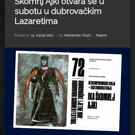
Škomrlj Ajki otvara se u
Impressum
Milenko Strižak
subotu u dubrovačkim
Drugi autori
Drugi autori
Lazaretima
Matea Andrić
Kategorije:
Posted on
15. srpnja 2021.
by
Aleksandar Olujić
Najave
Ljiljana Lekanić-Kljaić
Željko Krznarić
Mario Lovreković
Miroslav Šantek