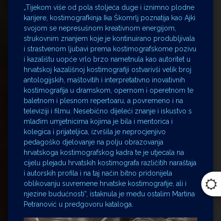
„Tijekom više od pola stoljeća duge i iznimno plodne
karijere, kostimografkinja Ika Škomrlj poznatija kao Ajki
svojom se nepresušnom kreativnom energijom,
strukovnim znanjem koje je kontinuirano produbljivala
i strastvenom ljubavi prema kostimografskome pozivu
i kazalištu uopće vrlo brzo nametnula kao autoritet u
hrvatskoj kazališnoj kostimografiji ostvarivši velik broj
antologijskih, maštovitih i interpretativno inovativnih
kostimografija u dramskom, opernom i operetnom te
baletnom i plesnom repertoaru, a povremeno i na
televiziji i filmu. Nesebično dijeleći znanje i iskustvo s
mlađim umjetnicima kojima je bila i mentorica i
kolegica i prijateljica, izvršila je neprocjenjivo
pedagoško djelovanje na polju obrazovanja
hrvatskoga kostimografskog kadra te je utjecala na
cijelu plejadu hrvatskih kostimografa različitih naraštaja
i autorskih profila i na taj način bitno pridonijela
oblikovanju suvremene hrvatske kostimografije, ali i
njezine budućnosti“, istaknula je među ostalim Martina
Petranović u predgovoru kataloga.