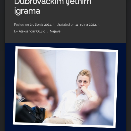
Dubrovačkim ljetnim
Impressum
Milenko Strižak
igrama
Drugi autori
Drugi autori
Posted on
23. lipnja 2021.
Updated on
11. rujna 2022.
Matea Andrić
Kategorije:
by
Aleksandar Olujić
Najave
Ljiljana Lekanić-Kljaić
Željko Krznarić
Mario Lovreković
Miroslav Šantek