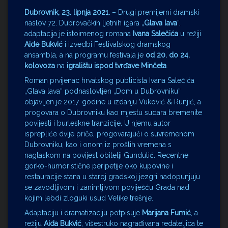
Dubrovnik, 23. lipnja 2021.
– Drugi premijerni dramski
naslov 72. Dubrovačkih ljetnih igara „
Glava lava
“,
adaptacija je istoimenog romana
Ivana Salečića
u režiji
Aide Bukvić
i izvedbi Festivalskog dramskog
ansambla, a na programu festivala je
od 20. do 24.
kolovoza
na
igralištu ispod tvrđave Minčeta
.
Roman prvijenac hrvatskog publicista Ivana Salečića
„Glava lava“ podnaslovljen „Dom u Dubrovniku“
objavljen je 2017. godine u izdanju Vuković & Runjić, a
progovara o Dubrovniku kao mjestu sudara bremenite
povijesti i burleskne tranzicije. U njemu autor
isprepliće dvije priče, progovarajući o suvremenom
Dubrovniku, kao i onom iz prošlih vremena s
naglaskom na povijest obitelji Gundulić. Recentne
gorko-humoristične peripetije oko kupovine i
restauracije stana u staroj gradskoj jezgri nadopunjuju
se zavodljivom i zanimljivom poviješću Grada nad
kojim lebdi zloguki usud Velike trešnje.
Adaptaciju i dramatizaciju potpisuje
Marijana Fumić
, a
režiju
Aida Bukvić
, višestruko nagrađivana redateljica te