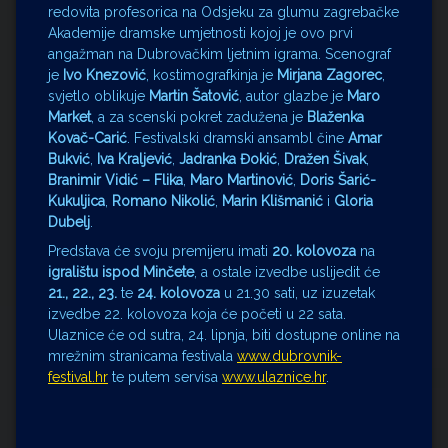
redovita profesorica na Odsjeku za glumu zagrebačke
Akademije dramske umjetnosti kojoj je ovo prvi
angažman na Dubrovačkim ljetnim igrama. Scenograf
je
Ivo Knezović
, kostimografkinja je
Mirjana Zagorec
,
svjetlo oblikuje
Martin Šatović
, autor glazbe je
Maro
Market
, a za scenski pokret zadužena je
Blaženka
Kovač-Carić
. Festivalski dramski ansambl čine
Amar
Bukvić
,
Iva Kraljević
,
Jadranka Đokić
,
Dražen Šivak
,
Branimir Vidić – Flika
,
Maro Martinović
,
Doris Šarić-
Kukuljica
,
Romano Nikolić
,
Marin Klišmanić
i
Gloria
Dubelj
.
Predstava će svoju premijeru imati
20. kolovoza
na
igralištu ispod Minčete
, a ostale izvedbe uslijedit će
21., 22., 23.
te
24. kolovoza
u 21.30 sati, uz izuzetak
izvedbe 22. kolovoza koja će početi u 22 sata.
Ulaznice će od sutra, 24. lipnja, biti dostupne online na
mrežnim stranicama festivala
www.dubrovnik-
festival.hr
te putem servisa
www.ulaznice.hr
.