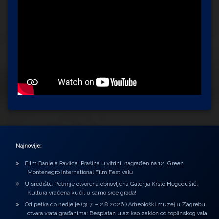
Najnovije:
Film Daniela Pavlića ‘Prašina u vitrini’ nagrađen na 12. Green
Montenegro International Film Festivalu
U središtu Petrinje otvorena obnovljena Galerija Krsto Hegedušić:
Kultura vraćena kući, u samo srce grada!
Od petka do nedjelje (31.7. – 2.8.2026.) Arheološki muzej u Zagrebu
otvara vrata građanima: Besplatan ulaz kao zaklon od toplinskog vala