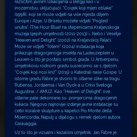
različitim javnim lokacijama u Belgiji kao i u
inozemstvu, uključujući: “Čovjek koji mjeri oblake”
(1998), koji se može vidjeti na više mjesta diljem
Europe i Azije. U Briselu možete vidjeti “Pogled
unutra” (The Hour Blue) na stepenicama Kraljevskoga
muzeja lijepih umjetnosti (2011-2013) i Nebo i Veselje
“Heaven and Delight” (2002) na Kraljevskoj Palači.
Može se vidjeti “Totem” (2004) instalacija koja
prikazuje dragocjenoga insekta na Ladeuzeplein u
Leuven-u što je postalo simbol grada. U Antverpenu,
umjetnikovu rodnom gradu susrećemo se s djelom
“Čovjek koji nosi križ” (2015) u Katedrali naše Gospe. U
istome gradu Fabre je stvorio tri oltarne slike na tragu
Rubensa, Jordaensa i Van Dyck-a u Crkvi Svetoga
Augustina. / AMUZ. Kao “Heaven of Delight” ove
oltarne pale dekorirane su primjercima dragocjenih
kukaca. Njegovo najnovije izdanje javne instalacije su
četiri koralne skulpture u kapelici Pio Monte della
Misericordia, Napulj u dijalogu s remek djelom autora
Caravaggia.
Uz to što je vizualni i kazališni umjetnik, Jan Fabre je