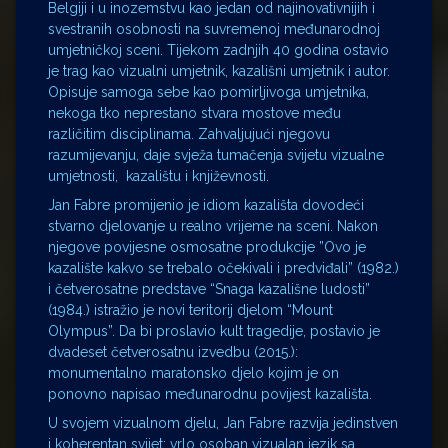
Belgiji i u inozemstvu kao jedan od najinovativnijih i
svestranih osobnosti na suvremenoj međunarodnoj
umjetničkoj sceni. Tijekom zadnjih 40 godina ostavio
je trag kao vizualni umjetnik, kazališni umjetnik i autor.
Opisuje samoga sebe kao pomirljivoga umjetnika,
nekoga tko neprestano stvara mostove među
različitim disciplinama. Zahvaljujući njegovu
razumijevanju, daje svježa tumačenja svijetu vizualne
umjetnosti, kazalištu i književnosti.
Jan Fabre promijenio je idiom kazališta dovodeći
stvarno djelovanje u realno vrijeme na sceni. Nakon
njegove povijesne osmosatne produkcije ”Ovo je
kazalište kakvo se trebalo očekivali i predviđali” (1982.)
i četverosatne predstave “Snaga kazališne ludosti”
(1984.) istražio je novi teritorij djelom “Mount
Olympus”. Da bi proslavio kult tragedije, postavio je
dvadeset četverosatnu izvedbu (2015.):
monumentalno maratonsko djelo kojim je on
ponovno napisao međunarodnu povijest kazališta.
U svojem vizualnom djelu, Jan Fabre razvija jedinstven
i koherentan svijet: vrlo osoban vizualan jezik sa