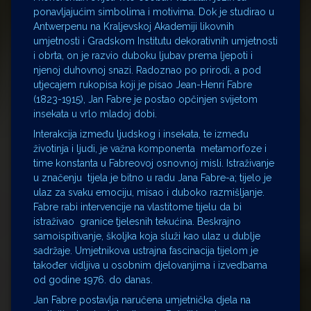
ponavljajućim simbolima i motivima. Dok je studirao u
Antwerpenu na Kraljevskoj Akademiji likovnih
umjetnosti i Gradskom Institutu dekorativnih umjetnosti
i obrta, on je razvio duboku ljubav prema ljepoti i
njenoj duhovnoj snazi. Radoznao po prirodi, a pod
utjecajem rukopisa koji je pisao Jean-Henri Fabre
(1823-1915), Jan Fabre je postao opčinjen svijetom
insekata u vrlo mladoj dobi.
Interakcija između ljudskog i insekata, te između
životinja i ljudi, je važna komponenta metamorfoze i
time konstanta u Fabreovoj osnovnoj misli. Istraživanje
u značenju tijela je bitno u radu Jana Fabre-a; tijelo je
ulaz za svaku emociju, misao i duboko razmišljanje.
Fabre rabi intervencije na vlastitome tijelu da bi
istraživao granice tjelesnih tekućina. Beskrajno
samoispitivanje, školjka koja služi kao ulaz u dublje
sadržaje. Umjetnikova ustrajna fascinacija tijelom je
također vidljiva u osobnim djelovanjima i izvedbama
od godine 1976. do danas.
Jan Fabre postavlja naručena umjetnička djela na