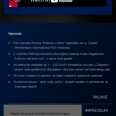
Najnovije:
Film Daniela Pavlića ‘Prašina u vitrini’ nagrađen na 12. Green
Montenegro International Film Festivalu
U središtu Petrinje otvorena obnovljena Galerija Krsto Hegedušić:
Kultura vraćena kući, u samo srce grada!
Od petka do nedjelje (31.7. – 2.8.2026.) Arheološki muzej u Zagrebu
otvara vrata građanima: Besplatan ulaz kao zaklon od toplinskog vala
‘Ni med cvetjem ni pravice’ na Aleji hrvatskih sportskih velikana
“Rubikova kocka – složi svoju priču”, projekt nastao iz potrebe da se
čuje glas djece!
NAJAVE
IMPRESSUM
Naša stranica koristi kolačiće kako