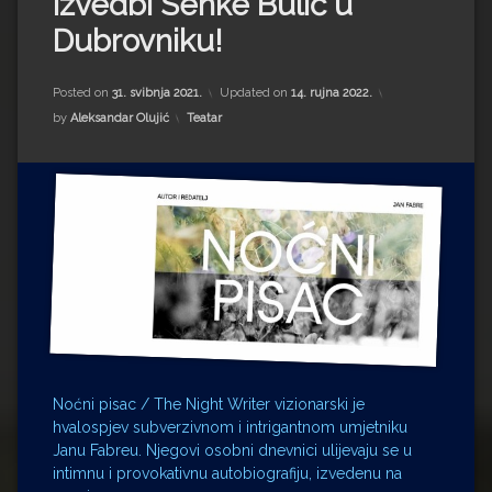
izvedbi Senke Bulić u
Impressum
Milenko Strižak
Dubrovniku!
Drugi autori
Drugi autori
Posted on
31. svibnja 2021.
Updated on
14. rujna 2022.
Matea Andrić
Kategorije:
by
Aleksandar Olujić
Teatar
Ljiljana Lekanić-Kljaić
Željko Krznarić
Mario Lovreković
Miroslav Šantek
Noćni pisac / The Night Writer vizionarski je
hvalospjev subverzivnom i intrigantnom umjetniku
Janu Fabreu. Njegovi osobni dnevnici ulijevaju se u
intimnu i provokativnu autobiografiju, izvedenu na