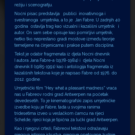
režiju i scenografiju.
Noćni pisac predstavlja publici inovativnoga i
svestranoga umjetnika, a to je Jan Fabre. U zadnjih 40
godina ostavlja trag kao vizualni i kazališni umjetnik i
autor. On sam sebe opisuje kao pomirljivi umjetnik,
netko tko neprestano gradi mostove između teorije
temeljene na činjenicama i prakse putem disciplina.
Tekst je odabir fragmenata iz djela Noćni dnevnik
I autora Jana Fabre-a (1978-1984) i djela Noćni
dnevnik II (1985-1991) kao i antologija fragmenata iz
kazališnih tekstova koje je napisao Fabre od 1976. do
2012. godine.
Umjetnički film “Hey what a pleasant madness” vraća
nas u Fabreov rodni grad Antwerpen na početak
devedesetih. To je kinematografski zapis umjetničke
izvedbe koju je Fabre, tada u svojima ranima
tridesetima izveo u veslačkom čamcu na rijeci
Schelde, rijeci koja je tipična za lučki grad Antwerpen.
Kao i njegovi crteži, Fabreovi tekstovi odražavaju
njegova intimna iskustva, njegove opetovane žudnje,