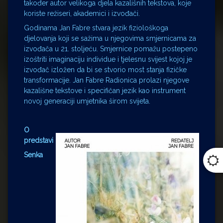
također autor velikoga djela kazališnih tekstova, koje
koriste režiseri, akademici i izvođači.
Godinama Jan Fabre stvara jezik fiziološkoga
djelovanja koji se sažima u njegovima smjernicama za
izvođača u 21. stoljeću. Smjernice pomažu postepeno
izoštriti imaginaciju individue i tjelesnu svijest kojoj je
izvođač izložen da bi se stvorio most stanja fizičke
transformacije. Jan Fabre Radionica prolazi njegove
kazališne tekstove i specifičan jezik kao instrument
novoj generaciji umjetnika širom svijeta.
O
predstavi
Senka