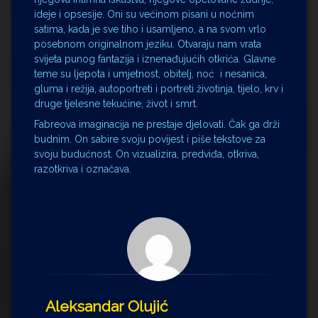
ideje i opsesije. Oni su većinom pisani u noćnim
satima, kada je sve tiho i usamljeno, a na svom vrlo
posebnom originalnom jeziku. Otvaraju nam vrata
svijeta punog fantazija i iznenađujućih otkrića. Glavne
teme su ljepota i umjetnost, obitelj, noć i nesanica,
gluma i režija, autoportreti i portreti životinja, tijelo, krv i
druge tjelesne tekućine, život i smrt.
Fabreova imaginacija ne prestaje djelovati. Čak ga drži
budnim. On sabire svoju povijest i piše tekstove za
svoju budućnost. On vizualizira, predviđa, otkriva,
razotkriva i označava.
Aleksandar Olujić