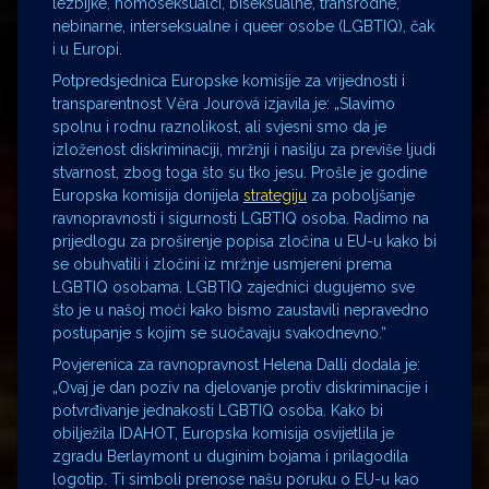
lezbijke, homoseksualci, biseksualne, transrodne,
nebinarne, interseksualne i queer osobe (LGBTIQ), čak
i u Europi.
Potpredsjednica Europske komisije za vrijednosti i
transparentnost Věra Jourová izjavila je: „Slavimo
spolnu i rodnu raznolikost, ali svjesni smo da je
izloženost diskriminaciji, mržnji i nasilju za previše ljudi
stvarnost, zbog toga što su tko jesu. Prošle je godine
Europska komisija donijela
strategiju
za poboljšanje
ravnopravnosti i sigurnosti LGBTIQ osoba. Radimo na
prijedlogu za proširenje popisa zločina u EU-u kako bi
se obuhvatili i zločini iz mržnje usmjereni prema
LGBTIQ osobama. LGBTIQ zajednici dugujemo sve
što je u našoj moći kako bismo zaustavili nepravedno
postupanje s kojim se suočavaju svakodnevno.“
Povjerenica za ravnopravnost Helena Dalli dodala je:
„Ovaj je dan poziv na djelovanje protiv diskriminacije i
potvrđivanje jednakosti LGBTIQ osoba. Kako bi
obilježila IDAHOT, Europska komisija osvijetlila je
zgradu Berlaymont u duginim bojama i prilagodila
logotip. Ti simboli prenose našu poruku o EU-u kao