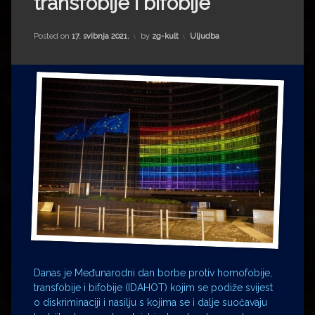
transfobije i bifobije
Impressum
Milenko Strižak
Drugi autori
Drugi autori
Kategorije:
Posted on
17. svibnja 2021.
by
zg-kult
Uljudba
Matea Andrić
Ljiljana Lekanić-Kljaić
Željko Krznarić
Mario Lovreković
Miroslav Šantek
Danas je Međunarodni dan borbe protiv homofobije,
transfobije i bifobije (IDAHOT) kojim se podiže svijest
o diskriminaciji i nasilju s kojima se i dalje suočavaju