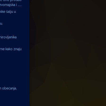
rvomajska i …….
nike šalju u
u.
mirovljenika
tome kako znaju
ih obećanja,