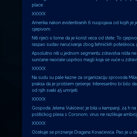
plaće.
XXXXX
Amerika nakon evidentiranih 6 nuspojava od kojih je
cjepivom.
Niti riječi o tome da je korist veća od štete. To cjepi
raspao sustav naručivanja zbog tehničkih poteškoća,
Apsolutno niti u jednom segmentu zdravstva ništa ne i
sunčane naočale usprkos magli koja se vuče u zdravs
XXXXX
Na sudu su pale kazne za organizaciju sprovoda Milana
praksa da je problem rješenje. Interesantno bi bilo da
od njih svaki 45 umrijeti.
XXXXX
Gospođa Jelena Vukičević je bila u kampanji, 24 h na
političkog plesa s Coronom, virus ne razlikuje ambicij
XXXXX
Očekuje se priznanje Dragana Kovačevića. Pao je u dep