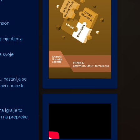
hnson
 cijepljenja
a svoje
, nastavlja se
i i hoće li i
 igra je to
 i na prepreke.