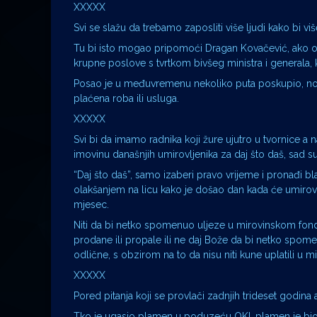
XXXXX
Svi se slažu da trebamo zaposliti više ljudi kako bi više
Tu bi isto mogao pripomoći Dragan Kovačević, ako ot
krupne poslove s tvrtkom bivšeg ministra i generala, 
Posao je u međuvremenu nekoliko puta poskupio, no ne
plaćena roba ili usluga.
XXXXX
Svi bi da imamo radnika koji žure ujutro u tvornice a na
imovinu današnjih umirovljenika za daj što daš, sad su
“Daj što daš”, samo izaberi pravo vrijeme i pronađi b
olakšanjem na licu kako je došao dan kada će umirovl
mjesec.
Niti da bi netko spomenuo uljeze u mirovinskom fondu
prodane ili propale ili ne daj Bože da bi netko spom
odlične, s obzirom na to da nisu niti kune uplatili u mi
XXXXX
Pored pitanja koji se provlači zadnjih trideset godina a 
Tko je ugasio plamen u poduzeću OKI, plamen je bio s