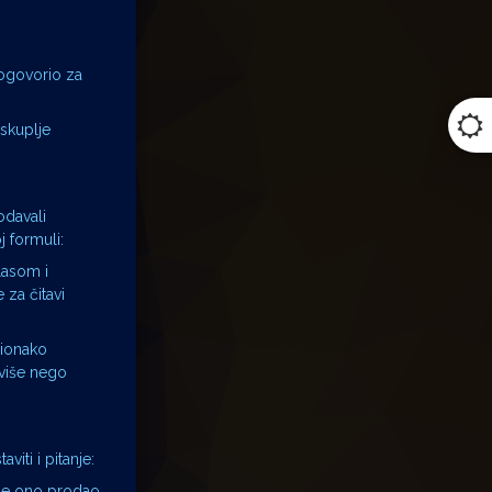
dogovorio za
jskuplje
odavali
j formuli:
lasom i
 za čitavi
 ionako
 više nego
viti i pitanje:
 je ono prodao