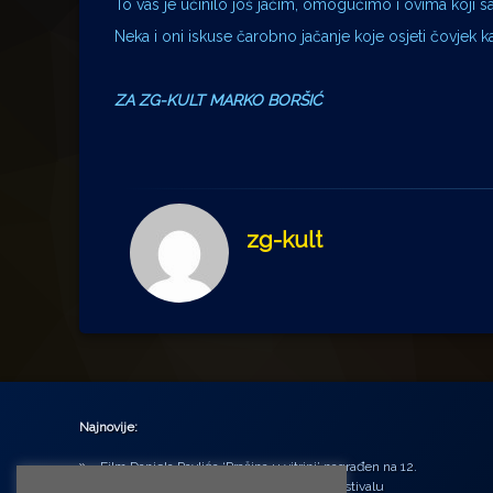
To vas je učinilo još jačim, omogućimo i ovima koji 
Neka i oni iskuse čarobno jačanje koje osjeti čovjek k
ZA ZG-KULT MARKO BORŠIĆ
zg-kult
Najnovije:
Film Daniela Pavlića ‘Prašina u vitrini’ nagrađen na 12.
Green Montenegro International Film Festivalu