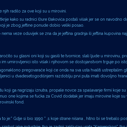
 njih radilo za ove koji su u mirovini.
krije kako su radnici Đure Đakovića postali višak jer se on navodno 
koji je zbog jeftine ponude dobio veliki posao.
ma veze oduvijek se zna da je jeftina gradnja ili jeftina kupovina na
ročito su glasni oni koji su gasili te tvornice, slali ljude u mirovinu, pr
 im umirovljenici isto višak i njihovom se dostojanstvom trguje po isto
lagonaklono pregovarače koji će onda na sva usta hvaliti ustreptalim g
jenici u dvadesetogodišnjem razdoblju prvi puta imati dovoljno hrane
 koji ga nagrizaju iznutra, propale novce za spašavanje firmi koje su
enuo one kojima se fućka za Covid dodatak jer imaju mirovine koje su
rovinski fond.
to je:” Gdje si bio 1990 ” ,s koje strane nišana , hitno bi se trebalo posta
imbol jake industrije, tko je zadnji zaključao vrata “Kamenskog”, tko