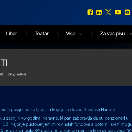
Facebook
LinkedIn
X.com
You
Libar
Teatar
Više
Za vas pišu
TI
Kategorije:
lt
Drugi autori
ima povijesne zbiljnosti u koje ju je doveo Krivousti Narikač.
tak u zadnjih 30 godina. Naravno, klipan zaboravlja da su penzioneri u 
eo HDZ. Najprije pustošenjem mirovinskih fondova a potom i svim mogu
0 godina iznosila 80 posto od plaće do penzije koja iznosi svega 3