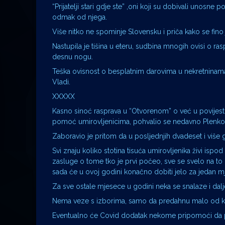
“Prijatelji stari gdje ste” ,oni koji su dobivali unosne 
odmak od njega.
Više nitko ne spominje Slovensku i priča kako se fino 
Nastupila je tišina u eteru, sudbina mnogih ovisi o ras
desnu nogu.
Teška ovisnost o besplatnim darovima u nekretninama
Vladi.
XXXXX
Kasno sinoć rasprava u “Otvorenom” o već u povijest 
pomoć umirovljenicima, pohvalio se nedavno Plenko
Zaboravio je pritom da u posljednjih dvadeset i više 
Svi znaju koliko stotina tisuća umirovljenika živi isp
zasluge o tome tko je prvi počeo, sve se svelo na to
sada će u ovoj godini konačno dobiti jelo za jedan m
Za sve ostale mjesece u godini neka se snalaze i dalje
Nema veze s izborima, samo da predahnu malo od kont
Eventualno će Covid dodatak nekome pripomoći da pla