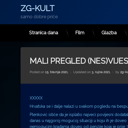
ZG-KULT
samo dobre priče
Stranica dana
Film
Glazba
Preskoči
na
sadržaj
MALI PREGLED (NES)VIJES
Posted on
15. travnja 2021.
Updated on
3. rujna 2021.
by
zg-ku
XXXXX
Hrvatska se i dalje nalazi u svakom pogledu na bespuć
Plenković ističe da je isplatio najveći povijesni doda
danas u najgoroj mogućoj situaciji u koju ih je dov
nemogućim krađama doveo od penzije koja je prije 3