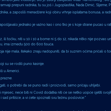
vaji prepuni radnika, tu su još i Jugoplastika, Nada Dimić, Sljeme, P
e radnika, a zaposlili menadžere koji obiru vrhnje isplatama bonusa, a rad
zapošljavalo jednako je važno kao i ono tko je s koje strane pucao u rat
, ili točku, niti u 10 i 10 a bome ni 5 do 12, nikada nitko nije pozvao u
naju, ima između 500 do 600 tisuća.
 koja nije mala, itekako znaju nadopuniti, da bi suznim očima pričali o 
ji su se rodili puno kasnije.
ili u Americi.
 prazne.
ogati, o potrebi da se puno radi i proizvodi, samo pričaju uhljebi.
sti mjesec, neće biti ni Covid dodatka niti će se netko uopće sjetiti svoj
i sad pritišće, a vi ćete spoznati svu težinu poslovice:”