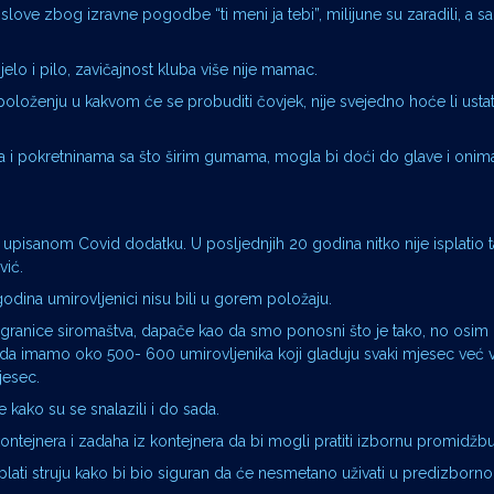
poslove zbog izravne pogodbe “ti meni ja tebi”, milijune su zaradili, a sa
jelo i pilo, zavičajnost kluba više nije mamac.
položenju u kakvom će se probuditi čovjek, nije svejedno hoće li ustati n
 i pokretninama sa što širim gumama, mogla bi doći do glave i onima
upisanom Covid dodatku. U posljednjih 20 godina nitko nije isplatio 
vić.
godina umirovljenici nisu bili u gorem položaju.
od granice siromaštva, dapače kao da smo ponosni što je tako, no osim 
 da imamo oko 500- 600 umirovljenika koji gladuju svaki mjesec već v
jesec.
 kako su se snalazili i do sada.
ejnera i zadaha iz kontejnera da bi mogli pratiti izbornu promidžbu
ti struju kako bi bio siguran da će nesmetano uživati u predizborno