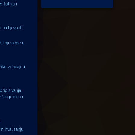
d šutnja i
a lijevu ili
 koji sjede u
tako značajnu
pripisivanja
iše godina i
.
m hvalisanju.