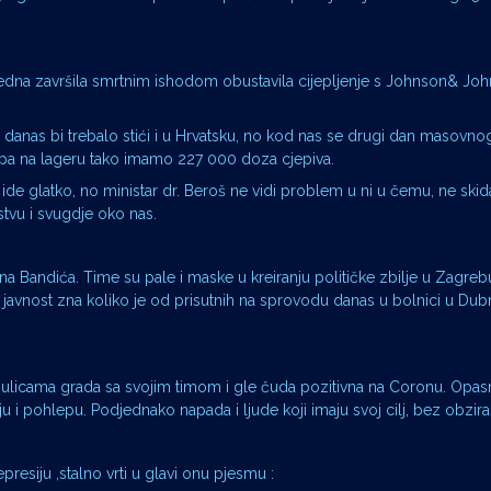
 jedna završila smrtnim ishodom obustavila cijepljenje s Johnson& Jo
vo danas bi trebalo stići i u Hrvatsku, no kod nas se drugi dan masovnog
 pa na lageru tako imamo 227 000 doza cjepiva.
de glatko, no ministar dr. Beroš ne vidi problem u ni u čemu, ne skid
tvu i svugdje oko nas.
 Bandića. Time su pale i maske u kreiranju političke zbilje u Zagrebu
 javnost zna koliko je od prisutnih na sprovodu danas u bolnici u Dubrav
 ulicama grada sa svojim timom i gle čuda pozitivna na Coronu. Opasna
u i pohlepu. Podjednako napada i ljude koji imaju svoj cilj, bez obzira
resiju ,stalno vrti u glavi onu pjesmu :