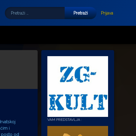
Pretraži:
Tube
E-mail
Prijava
VAM PREDSTAVLJA :
Hrvatskoj
ćim i
0 posto od