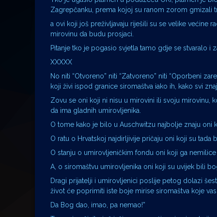
Zagrepčanku, prema kojoj su ranom zorom gmizali tram
a ovi koji još preživljavaju riješili su se velike većin
mirovinu da budu prosjaci.
Pitanje tko je pogasio svjetla tamo gdje se stvaralo i 
XXXXX
No niti “Otvoreno” niti “Zatvoreno” niti “Oporbeni zarez
koji živi ispod granice siromaštva iako ih, kako svi z
Zovu se oni koji ni nisu u mirovini ili svoju mirovinu,
da ima gladnih umirovljenika.
O tome kako je bilo u Auschwitzu najbolje znaju oni ko
O ratu o Hrvatskoj najdirljivije pričaju oni koji su tada b
O stanju o umirovljeničkim fondu oni koji ga nemilice
A, o siromaštvu umirovljenika oni koji su uvijek bili b
Dragi prijatelji i umirovljenici poslije petog dolazi še
život će poprimiti iste boje mirise siromaštva koje vas 
Da Bog dao, imao, pa nemao!”