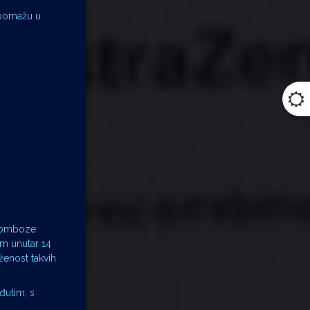
e pomažu u
.
 tromboze
m unutar 14
ženost takvih
đutim, s