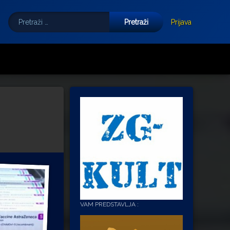
Pretraži:
Tube
E-mail
Prijava
VAM PREDSTAVLJA :