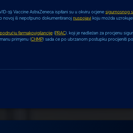
D-19 Vaccine AstraZeneca ispitani su u okviru ocjene
sigurnosnog s
 o novoj ili nepotpuno dokumentiranoj
nuspojavi
koju možda uzrokuje l
području farmakovigilancije
(
PRAC
), koji je nadležan za procjenu sigur
umanu primjenu (
CHMP
) sada će po ubrzanom postupku procijeniti po