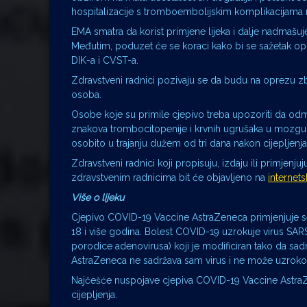
hospitalizacije s tromboembolijskim komplikacijama n
EMA smatra da korist primjene lijeka i dalje nadmaš
Međutim, poduzet će se koraci kako bi se sažetak opis
DIK-a i CVST-a.
Zdravstveni radnici pozivaju se da budu na oprezu zb
osoba.
Osobe koje su primile cjepivo treba upozoriti da o
znakova trombocitopenije i krvnih ugrušaka u mozgu, ka
osobito u trajanju dužem od tri dana nakon cijepljenja
Zdravstveni radnici koji propisuju, izdaju ili primjen
zdravstvenim radnicima bit će objavljeno na
internet
Više o lijeku
Cjepivo COVID-19 Vaccine AstraZeneca primjenjuje 
18 i više godina. Bolest COVID-19 uzrokuje virus SA
porodice adenovirusa) koji je modificiran tako da s
AstraZeneca ne sadržava sam virus i ne može uzroko
Najčešće nuspojave cjepiva COVID-19 Vaccine AstraZ
cijepljenja.