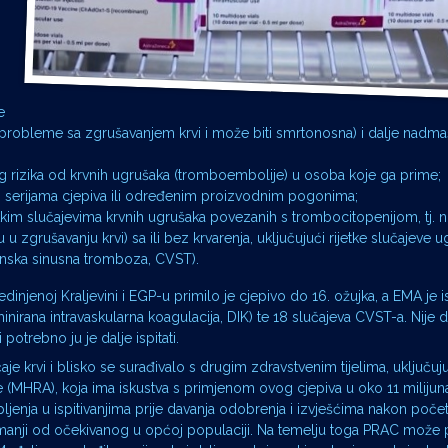
e
 probleme sa zgrušavanjem krvi i može biti smrtonosna) i dalje nadma
 rizika od krvnih ugrušaka (tromboembolije) u osoba koje ga prime;
serijama cjepiva ili određenim proizvodnim pogonima;
tkim slučajevima krvnih ugrušaka povezanih s trombocitopenijom, tj. n
zgrušavanju krvi) sa ili bez krvarenja, uključujući rijetke slučajeve u
enska sinusna tromboza, CVST).
jedinjenoj Kraljevini i EGP-u primilo je cjepivo do 16. ožujka, a EMA je 
minirana intravaskularna koagulacija, DIK) te 18 slučajeva CVST-a. Nije
otrebno ju je dalje ispitati.
e krvi i blisko se surađivalo s drugim zdravstvenim tijelima, uključuj
e (MHRA), koja ima iskustva s primjenom ovog cjepiva u oko 11 milijun
pljenja u ispitivanjima prije davanja odobrenja i izvješćima nakon poče
je manji od očekivanog u općoj populaciji. Na temelju toga PRAC može p