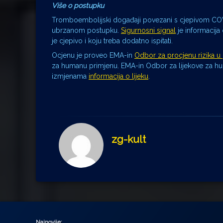
Više o postupku
Tromboembolijski događaji povezani s cjepivom COVI
ubrzanom postupku.
Sigurnosni signal
je informacija
je cjepivo i koju treba dodatno ispitati.
Ocjenu je proveo EMA-in
Odbor za procjenu rizika u 
za humanu primjenu. EMA-in Odbor za lijekove za h
izmjenama
informacija o lijeku
.
zg-kult
Najnovije: