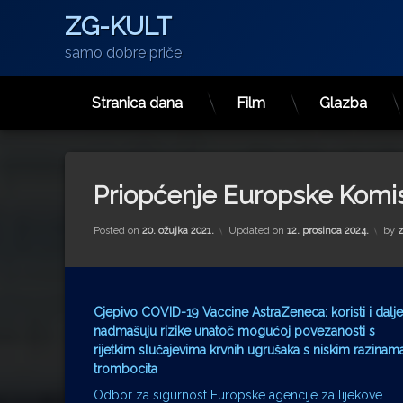
ZG-KULT
samo dobre priče
Stranica dana
Film
Glazba
Preskoči
na
sadržaj
Priopćenje Europske Komis
Posted on
20. ožujka 2021.
Updated on
12. prosinca 2024.
by
z
Cjepivo COVID-19 Vaccine AstraZeneca: koristi i dalje
nadmašuju rizike unatoč mogućoj povezanosti s
rijetkim slučajevima krvnih ugrušaka s niskim razinam
trombocita
Odbor za sigurnost Europske agencije za lijekove