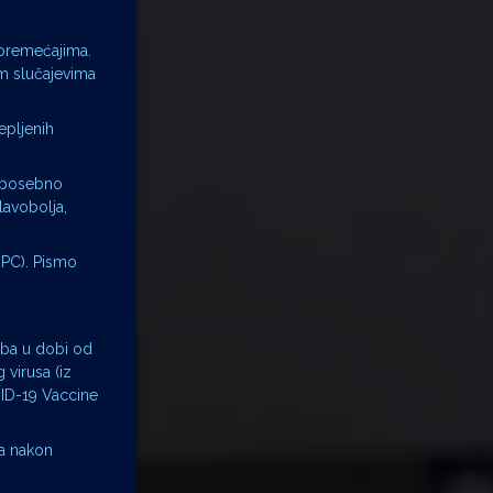
poremećajima.
im slučajevima
epljenih
a posebno
lavobolja,
DHPC). Pismo
oba u dobi od
virusa (iz
VID-19 Vaccine
na nakon