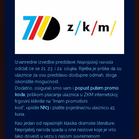
Izvanredne izvedbe predstave
Neprijatelj naroda
održat će se 21, 23. i 24. ožujka. Rijetka je prilika da su
ulaznice za ovu predstavu dostupne odmah, stoga
iskoristite mogućnost.
Dodatno, osigurali smo vam i
popust putem promo
koda
: prilikom plaćanja ulaznica u ZKM internetskoj
trgovini kliknite na “Imam promotivni
kod”, upišite
NN3
i platite pojedinačnu ulaznicu 45
kuna.
Kao jedan od najvažnijih klasika dramske literature,
Neprijatelj naroda spada u one naslove koje je vrlo
lako dovesti u vezu s našom suvremenom