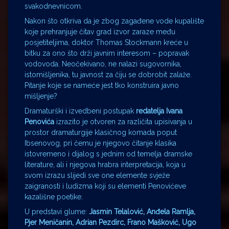
svakodnevnicom.
Nakon što otkriva da je zbog zagađene vode kupalište
koje prehranjuje čitav grad izvor zaraze među
posjetiteljima, doktor Thomas Stockmann kreće u
bitku za ono što drži javnim interesom – popravak
vodovoda. Neočekivano, ne nalazi sugovornika,
istomišljenika, tu javnost za čiju se dobrobit zalaže.
Pitanje koje se nameće jest tko konstruira javno
mišljenje?
Dramaturški i izvedbeni postupak
redatelja Ivana
Penovića
izrazito je otvoren za različita upisivanja u
prostor dramaturgije klasičnog komada poput
Ibsenovog, pri čemu je njegovo čitanje klasika
istovremeno i dijalog s jednim od temelja dramske
literature, ali i njegova hrabra interpretacija, koja u
svom izrazu slijedi sve one elemente svježe
zaigranosti i ludizma koji su elementi Penovićeve
kazališne poetike.
U predstavi glume:
Jasmin Telalović, Anđela Ramlja,
Pjer Meničanin, Adrian Pezdirc, Frano Mašković, Ugo