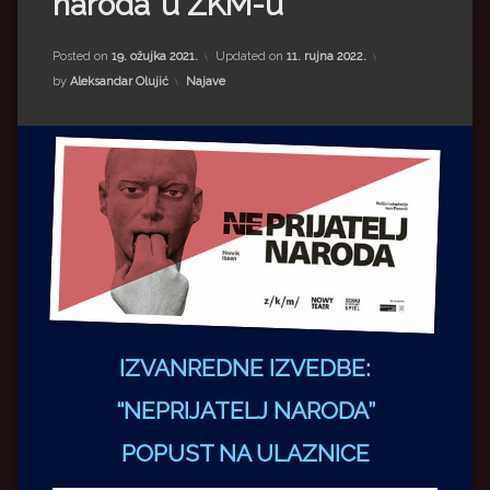
naroda’ u ZKM-u
Impressum
Milenko Strižak
Drugi autori
Drugi autori
Posted on
19. ožujka 2021.
Updated on
11. rujna 2022.
Kategorije:
by
Aleksandar Olujić
Najave
Matea Andrić
Ljiljana Lekanić-Kljaić
Željko Krznarić
Mario Lovreković
Miroslav Šantek
IZVANREDNE IZVEDBE:
“NEPRIJATELJ NARODA”
POPUST NA ULAZNICE