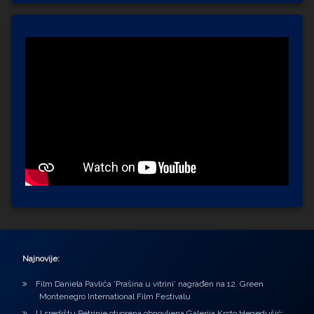
Najnovije:
Film Daniela Pavlića ‘Prašina u vitrini’ nagrađen na 12. Green
Montenegro International Film Festivalu
U središtu Petrinje otvorena obnovljena Galerija Krsto Hegedušić: