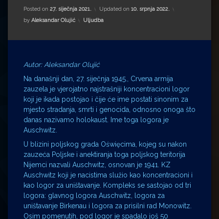
Impressum
Milenko Strižak
Posted on
27. siječnja 2021.
Updated on
10. srpnja 2022.
Kategorije:
by
Aleksandar Olujić
Uljudba
Drugi autori
Drugi autori
Matea Andrić
Autor: Aleksandar Olujić
Ljiljana Lekanić-Kljaić
Na današnji dan, 27. siječnja 1945., Crvena armija
zauzela je vjerojatno najstrašniji koncentracioni logor
Željko Krznarić
koji je ikada postojao i čije će ime postati sinonim za
mjesto stradanja, smrti i genocida, odnosno onoga što
Mario Lovreković
danas nazivamo holokaust. Ime toga logora je
Auschwitz.
Miroslav Šantek
U blizini poljskog grada Oświęcima, kojeg su nakon
zauzeća Poljske i anektiranja toga poljskog teritorija
Nijemci nazvali Auschwitz, osnovan je 1941. KZ
Auschwitz koji je nacistima služio kao koncentracioni i
kao logor za uništavanje. Kompleks se sastojao od tri
logora: glavnog logora Auschwitz, logora za
uništavanje Birkenau i logora za prisilni rad Monowitz.
Osim pomenutih, pod logor je spadalo još 50