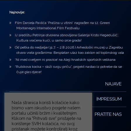
Najnovije:
Film Daniela Pavlića ‘Prašina u vitrini’ nagrađen na 12. Green
Montenegro International Film Festivalu
U središtu Petrinje otvorena obnovljena Galerija Krsto Hegedušić:
Kultura vraćena kući, u samo srce grada!
Od petka do nedjelje (31.7. – 2.8.2026.) Arheološki muzej u Zagrebu
otvara vrata građanima: Besplatan ulaz kao zaklon od toplinskog vala
‘Ni med cvetjem ni pravice’ na Aleji hrvatskih sportskih velikana
“Rubikova kocka – složi svoju priču”, projekt nastao iz potrebe da se
čuje glas djece!
NAJAVE
IMPRESSUM
Naša stranica koristi kolačiće kako
bismo vam iskustvo posjete našem
portalu učinili bržim i kvalitetnijim.
PRATITE NAS
Klikom na "Prihvati sve" pristajete na
korištenje SVIH kolačića, no svoj
pristanak možete kontrolirati kroz