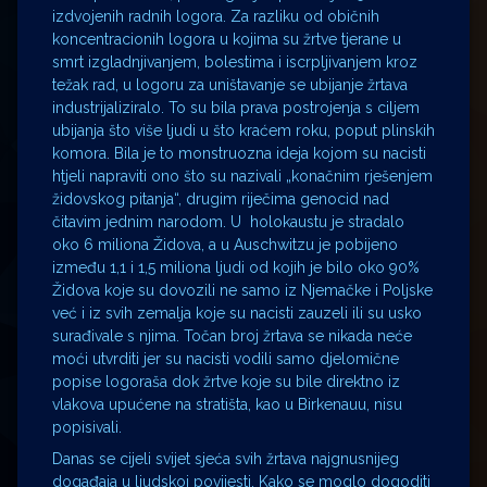
izdvojenih radnih logora. Za razliku od običnih
koncentracionih logora u kojima su žrtve tjerane u
smrt izgladnjivanjem, bolestima i iscrpljivanjem kroz
težak rad, u logoru za uništavanje se ubijanje žrtava
industrijaliziralo. To su bila prava postrojenja s ciljem
ubijanja što više ljudi u što kraćem roku, poput plinskih
komora. Bila je to monstruozna ideja kojom su nacisti
htjeli napraviti ono što su nazivali „konačnim rješenjem
židovskog pitanja“, drugim riječima genocid nad
čitavim jednim narodom. U holokaustu je stradalo
oko 6 miliona Židova, a u Auschwitzu je pobijeno
između 1,1 i 1,5 miliona ljudi od kojih je bilo oko 90%
Židova koje su dovozili ne samo iz Njemačke i Poljske
već i iz svih zemalja koje su nacisti zauzeli ili su usko
surađivale s njima. Točan broj žrtava se nikada neće
moći utvrditi jer su nacisti vodili samo djelomične
popise logoraša dok žrtve koje su bile direktno iz
vlakova upućene na stratišta, kao u Birkenauu, nisu
popisivali.
Danas se cijeli svijet sjeća svih žrtava najgnusnijeg
događaja u ljudskoj povijesti. Kako se moglo dogoditi