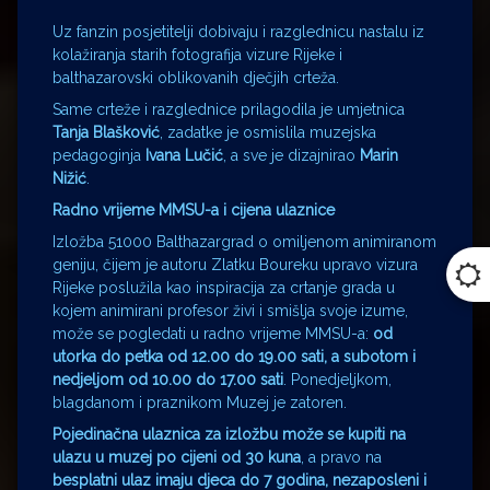
Uz fanzin posjetitelji dobivaju i razglednicu nastalu iz
kolažiranja starih fotografija vizure Rijeke i
balthazarovski oblikovanih dječjih crteža.
Same crteže i razglednice prilagodila je umjetnica
Tanja Blašković
, zadatke je osmislila muzejska
pedagoginja
Ivana Lučić
, a sve je dizajnirao
Marin
Nižić
.
Radno vrijeme MMSU-a i cijena ulaznice
Izložba 51000 Balthazargrad o omiljenom animiranom
geniju, čijem je autoru Zlatku Boureku upravo vizura
Rijeke poslužila kao inspiracija za crtanje grada u
kojem animirani profesor živi i smišlja svoje izume,
može se pogledati u radno vrijeme MMSU-a:
od
utorka do petka od 12.00 do 19.00 sati, a subotom i
nedjeljom od 10.00 do 17.00 sati
. Ponedjeljkom,
blagdanom i praznikom Muzej je zatoren.
Pojedinačna ulaznica za izložbu može se kupiti na
ulazu u muzej po cijeni od 30 kuna
, a pravo na
besplatni ulaz imaju djeca do 7 godina, nezaposleni i