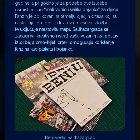
godine, a prigodno je za potrebe ove izložbe
osmišljen kao
“mali vodič i velika bojanka” za djecu
.
Fanzin je oblikovan na temelju dječjih crteža koji su
nastali tijekom posljednja dva mjeseca izložbe
te
uključuje maštovitu mapu Balthazargrada sa
zadacima, kreativno i istraživački vezanim za postav
izložbe, a crno-bijeli crteži omogućuju korištenje
fanzina kao plakata i bojanke
.
Beni vodic Balthazargrad