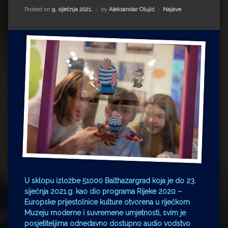
Impressum
Milenko Strižak
Kategorije:
Posted on
9. siječnja 2021.
by
Aleksandar Olujić
Najave
Drugi autori
Drugi autori
Matea Andrić
Ljiljana Lekanić-Kljaić
Željko Krznarić
Mario Lovreković
Miroslav Šantek
U sklopu izložbe 51000 Balthazargrad koja je do 23.
siječnja 2021.g. kao dio programa Rijeke 2020 –
Europske prijestolnice kulture otvorena u riječkom
Muzeju moderne i suvremene umjetnosti, svim je
posjetiteljima odnedavno dostupno audio vodstvo