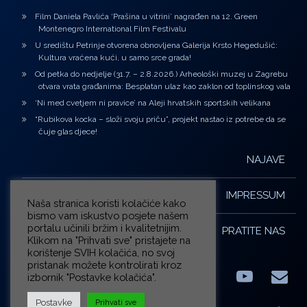
Film Daniela Pavlića ‘Prašina u vitrini’ nagrađen na 12. Green
Montenegro International Film Festivalu
U središtu Petrinje otvorena obnovljena Galerija Krsto Hegedušić:
Kultura vraćena kući, u samo srce grada!
Od petka do nedjelje (31.7. – 2.8.2026.) Arheološki muzej u Zagrebu
otvara vrata građanima: Besplatan ulaz kao zaklon od toplinskog vala
‘Ni med cvetjem ni pravice’ na Aleji hrvatskih sportskih velikana
“Rubikova kocka – složi svoju priču”, projekt nastao iz potrebe da se
čuje glas djece!
NAJAVE
IMPRESSUM
Naša stranica koristi kolačiće kako
bismo vam iskustvo posjete našem
portalu učinili bržim i kvalitetnijim.
PRATITE NAS
Klikom na "Prihvati sve" pristajete na
korištenje SVIH kolačića, no svoj
pristanak možete kontrolirati kroz
izbornik "Postavke kolačića".
Facebook
LinkedIn
YouTub
E-m
X.com
Postavke
Prihvati sve