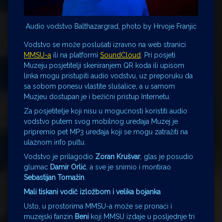
Audio vodstvo Balthazargrad, photo by Hrvoje Franjić
Vodstvo se može poslušati izravno na web stranici
MMSU-a
ili na platformi
SoundCloud
. Pri posjeti
Muzeju posjetitelji skeniranjem QR koda ili upisom
linka mogu pristupiti audio vodstvu, uz preporuku da
sa sobom ponesu vlastite slušalice, a u samom
Muzjeu dostupan je i bežični pristup Internetu.
Za posjetitelje koji nisu u mogućnosti koristiti audio
vodstvo putem svog mobilnog uređaja Muzej je
pripremio pet MP3 uređaja koji se mogu zatražiti na
ulaznom info pultu.
Vodstvo je prilagodio
Zoran Krušvar
, glas je posudio
glumac
Damir Orlić
, a sve je snimio i montirao
Sebastijan Tomažin
.
Mali tiskani vodič izložbom i velika bojanka
Usto, u prostorima MMSU-a može se pronaći i
muzejski fanzin
Beni
koji MMSU izdaje u posljednje tri