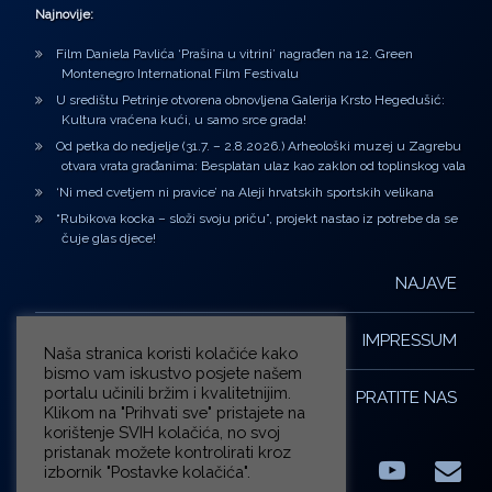
Najnovije:
Film Daniela Pavlića ‘Prašina u vitrini’ nagrađen na 12. Green
Montenegro International Film Festivalu
U središtu Petrinje otvorena obnovljena Galerija Krsto Hegedušić:
Kultura vraćena kući, u samo srce grada!
Od petka do nedjelje (31.7. – 2.8.2026.) Arheološki muzej u Zagrebu
otvara vrata građanima: Besplatan ulaz kao zaklon od toplinskog vala
‘Ni med cvetjem ni pravice’ na Aleji hrvatskih sportskih velikana
“Rubikova kocka – složi svoju priču”, projekt nastao iz potrebe da se
čuje glas djece!
NAJAVE
IMPRESSUM
Naša stranica koristi kolačiće kako
bismo vam iskustvo posjete našem
portalu učinili bržim i kvalitetnijim.
PRATITE NAS
Klikom na "Prihvati sve" pristajete na
korištenje SVIH kolačića, no svoj
pristanak možete kontrolirati kroz
izbornik "Postavke kolačića".
Facebook
LinkedIn
YouTub
E-m