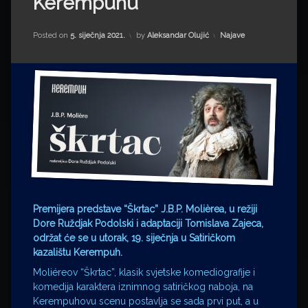
Kerempuhu
Impressum
Milenko Strižak
Drugi autori
Drugi autori
Kategorije:
Posted on
5. siječnja 2021.
by
Aleksandar Olujić
Najave
Matea Andrić
Ljiljana Lekanić-Kljaić
Željko Krznarić
Mario Lovreković
Miroslav Šantek
Premijera predstave “Škrtac” J.B.P. Molièrea, u režiji
Dore Ruždjak Podolski i adaptaciji Tomislava Zajeca,
održat će se u utorak, 19. siječnja u Satiričkom
kazalištu Kerempuh.
Moliéreov “Škrtac”, klasik svjetske komediografije i
komedija karaktera iznimnog satiričkog naboja, na
Kerempuhovu scenu postavlja se sada prvi put, a u