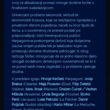
ovoj će aktualizaciji pronaći mnoge dodirne točke s
hrvatskom svakidašnjicom.
Univerzalni problemi lakomosti, škrtosti te
ekonomskih trzavica, koje se neizbježno isprepleću s
privatnom sferom pojedinca, načeti su kroz tipski lik
škrca, a u suvremenoj će preradi postati još
prepoznatljiviji i bliži Kerempuhovoj publici.
Harpagonova prekomjerna škrtost koja stoljećima
izaziva smijeh publike tek je katalizator kojim se
prokazuju skrivene društvene patologije. Iz istog
razloga Škrtac omogućuje da se jedno klasično djelo
obogati dodatnom dimenzijom suvremenosti ne bi li
se pored naših mana zagledali i u probleme cijeloga
društva.
U predstavi igraju:
Hrvoje Kečkeš
(Harpagon),
Josip
Brakus
(Cléante),
Maja Posavec
(Élise),
Filip Detelić
(Valère),
Iskra Jirsak
(Mariane),
Dražen Čuček / Vedran
Mlikota
(Anselme),
Linda Begonja
(Frosine),
Borko
Perić
(Jacques),
Luka Petrušić
(La Flèche),
Damir
Poljičak
(Sudski istražitelj)
i Karlo Mlinar
(La Merluche,
Simon, Sudski pisar).