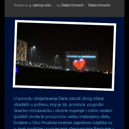
Impressum
Milenko Strižak
Kategorije:
Posted on
3. siječnja 2021.
by
Željko Krznarić
Željko Krznarić
Drugi autori
Drugi autori
Matea Andrić
Ljiljana Lekanić-Kljaić
Željko Krznarić
Mario Lovreković
Miroslav Šantek
U povodu obilježavanja Dana žalosti zbog žrtava
stradalih u potresu, koji je 29. prosinca pogodio
Sisačko-moslavačku i okolne županije i odnio sedam
ljudskih života te prouzročio veliku materijalnu štetu,
fontane u Ulici Hrvatske bratske zajednice svijetlile su
u znak podrške i suosjećanja stanovnicima Banovine –