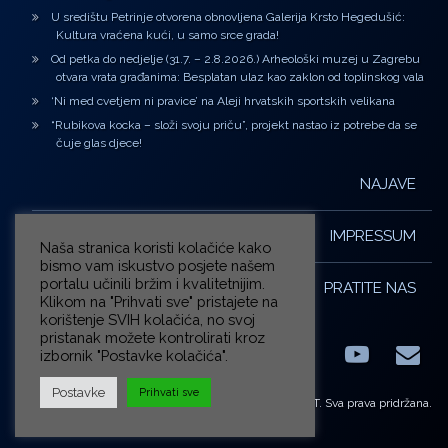
U središtu Petrinje otvorena obnovljena Galerija Krsto Hegedušić:
Kultura vraćena kući, u samo srce grada!
Od petka do nedjelje (31.7. – 2.8.2026.) Arheološki muzej u Zagrebu
otvara vrata građanima: Besplatan ulaz kao zaklon od toplinskog vala
‘Ni med cvetjem ni pravice’ na Aleji hrvatskih sportskih velikana
“Rubikova kocka – složi svoju priču”, projekt nastao iz potrebe da se
čuje glas djece!
NAJAVE
IMPRESSUM
Naša stranica koristi kolačiće kako
bismo vam iskustvo posjete našem
portalu učinili bržim i kvalitetnijim.
PRATITE NAS
Klikom na "Prihvati sve" pristajete na
korištenje SVIH kolačića, no svoj
pristanak možete kontrolirati kroz
izbornik "Postavke kolačića".
Facebook
LinkedIn
YouTub
E-m
X.com
Postavke
Prihvati sve
© ZG-KULT. Sva prava pridržana.