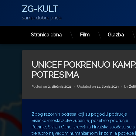
ZG-KULT
samo dobre priče
Stranica dana
Film
Glazba
Preskoči
na
sadržaj
UNICEF POKRENUO KAM
POTRESIMA
Posted on
2. siječnja 2021.
Updated on
11. lipnja 2023.
by
Želj
Zbog razornih potresa koji su pogodili područje
Sisačko-moslavačke županije, posebno područje
Petrinje, Siska i Gline, središnja Hrvatska suočava se s
trenutno najvećom humanitarnom krizom, a potrebe i