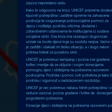
izazovi neprestano rastu.
Kako bi odgovorio na krizu, UNICEF priprema dostav
ključnih potrepština i zaštitne opreme na zahvaćena
područja te osiguravanje psihosocijalne pomoći za
djecu i roditelje, podršku vrtićima, školama i
zdravstvenim ustanovama te institucijama iz sustava
socijalne skrbi. Ova kriza ima razarajući dugoročan
učinak na živote djece koja su osobito ranjiva. Važno 
je zaštititi i olakšati im tešku situaciju, a i dugo nakon
potresa trebat će posebnu skrb.
UNICEF je pokrenuo kampanju i poziva sve građane,
tvrtke i medije da se uključe i svojim donacijama
pomognu djeci i obiteljima na potresima razorenim
područjima. Podrška i pomoć svih potrebna je kako bis
podršku i sigurnost u nadolazećem razdoblju.
UNICEF je već pokrenuo nabavu hitnih potrepština i o
rastuće izazove, poziva građane i tvrtke da donacijama
pogođenim potresima.
Donacije djeci i obiteljima na potresima razorenim p