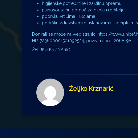
higijenske potrepštine i zaštitnu opremu
psihosocijalnu pomoć za djecu i roditelje
podršku vrtićima i školama
podršku zdravstvenim ustanovama i socijalnim 
Donirati se može na web stranici https://www.unicef
HR1723600001501092524, poziv na broj 2068-98.
ŽELJKO KRZNARIĆ
Željko Krznarić