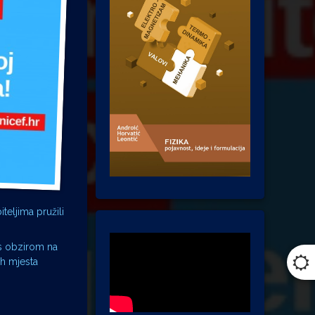
teljima pružili
 s obzirom na
ih mjesta