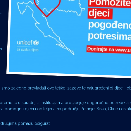
u
ih
mo zajedno prevladali ove teške izazove te najugroženijoj djeci i obi
preme te u suradnji s institucijama procjenjuje dugoročne potrebe, a
 pomognu djeci i obiteljima na području Petrinje, Siska, Gline i ostal
odručjima pomažu osigurati: