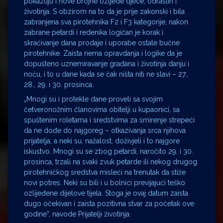
pokazuju i nove brojne ozljede djece, odraslih i
životinja. S obzirom na to da je prije zakonski i bila
zabranjena sva pirotehnika F2 i F3 kategorije, nakon
zabrane petardi i redenika logičan je korak i
skraćivanje dana prodaje i uporabe ostale bučne
pirotehnike. Zaista nema opravdanja i logike da je
dopušteno uznemiravanje građana i životinja danju i
noću, i to u dane kada se čak ništa niti ne slavi – 27.,
28., 29. i 30. prosinca.
„Mnogi su i protekle dane proveli sa svojim
četveronožnim članovima obitelji u kupaonici, sa
spuštenim roletama i sredstvima za smirenje strepeći
da ne dođe do najgoreg – otkazivanja srca njihova
prijatelja, a neki su, nažalost, doživjeli i to najgore
iskustvo. Mnogi su se zbog petardi, naročito 29. i 30.
prosinca, trzali na svaki zvuk petarde ili nekog drugog
pirotehničkog sredstva misleći na trenutak da stiže
novi potres. Neki su bili i u bolnici previjajući teško
ozlijeđene dijelove tijela. Stoga je ovaj datum zaista
dugo očekivan i zaista pozitivna stvar za početak ove
godine”, navode Prijatelji životinja.