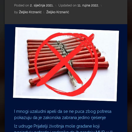
Impressum
Milenko Strižak
Posted on
2. siječnja 2021.
Updated on
11. rujna 2022.
Kategorije:
by
Željko Krznarić
Željko Krznarić
Drugi autori
Drugi autori
Matea Andrić
Ljiljana Lekanić-Kljaić
Željko Krznarić
Mario Lovreković
Miroslav Šantek
I mnogi uzaludni apeli da se ne puca zbog potresa
pokazuju da je zakonska zabrana jedino rješenje
Iz udruge Prijatelji životinja mole građane koji