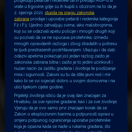
posjeduju petarde i redenike da ih predaju MUP-u ili
vrate u trgovine gdje su ih kupili s obzirom na to da je
2. siječnja 2021.
stupila na snagu zakonska
zabrana
prodaje i uporabe petardi i redenika kategorija
F2 i F3. Ujedno zahvaljuju svima, iako malobrojnima,
koji su se odazvali apelu policije i mnogih drugih koji
su pozivali da se ne ispucava pirotehnika, između
mnogih opravdanih razloga i zbog stradalih u potresu
te ljudi prestrašenih podrhtavanjem. Ukazuju i da slab
odaziv apelima pokazuje još jedan razlog zašto je
zakonska zabrana bitna i zašto je to jedini učinkovit i
nužan način za zaštitu građana i životinja te postizanje
mira i sigurnosti. Zakoni su tu da štite javni red i mir
kako bi se svi osjećali dobro u svojim domovima i na
ulici tijekom cijele godine.
Prijatelji životinja ističu da je ovaj dan značajan za
Hrvatsku, za sve njezine građane, kao i za sve životinje.
Vjeruju da je ovo samo prvi značajan korak da se
Zakon o eksplozivnim tvarima u potpunosti ispravi u
smjeru potpunog ograničenja uporabe pirotehnike
koja je opasna kada se nađe u rukama građana, što