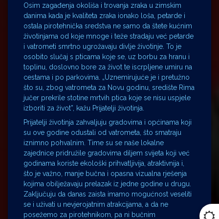
Osim zagađenja okoliša i trovanja zraka u zimskim
danima kada je kvaliteta zraka ionako loša, petarde i
ostala pirotehnička sredstva ne samo da štete kućnim
životinjama od koje mnoge i teže stradaju već petarde
i vatrometi smrtno ugrožavaju divlje životinje. To je
osobito slučaj s pticama koje se, uz borbu za hranu i
toplinu, doslovno bore za život te iscrpljene umiru na
cestama i po parkovima. „Uznemirujuće je i pretužno
što su, zbog vatrometa za Novu godinu, središte Rima
jučer prekrile stotine mrtvih ptica koje se nisu uspjele
izboriti za život”, kažu Prijatelji životinja.
Prijatelji životinja zahvaljuju gradovima i općinama koji
su ove godine odustali od vatrometa, što smatraju
iznimno pohvalnim. Time su se naše lokalne
zajednice pridružile gradovima diljem svijeta koji već
godinama koriste ekološki prihvatljivija, atraktivnija i,
što je važno, manje bučna i opasna vizualna rješenja
kojima obilježavaju prelazak iz jedne godine u drugu.
Zaključuju da danas zaista imamo mogućnost veseliti
se i uživati u nevjerojatnim atrakcijama, a da ne
posežemo za pirotehnikom, pa ni bučnim