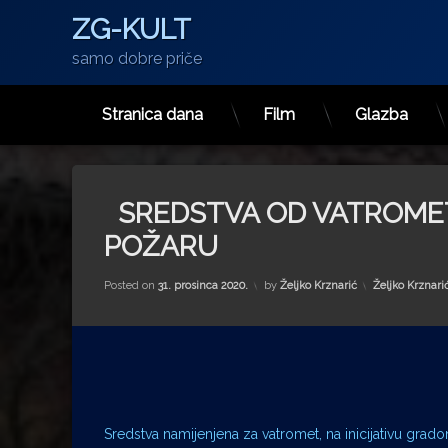
ZG-KULT
samo dobre priče
Stranica dana
Film
Glazba
Preskoči
na
sadržaj
SREDSTVA OD VATROMET
POŽARU
Kategorije:
Posted on
31. prosinca 2020.
by
Željko Krznarić
Željko Krznari
Sredstva namijenjena za vatromet, na inicijativu grad