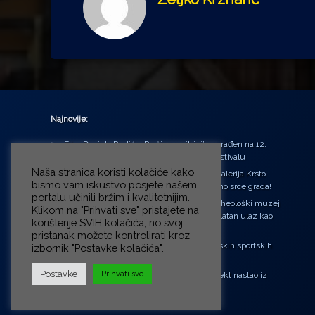
Najnovije:
Film Daniela Pavlića ‘Prašina u vitrini’ nagrađen na 12.
Green Montenegro International Film Festivalu
Naša stranica koristi kolačiće kako
U središtu Petrinje otvorena obnovljena Galerija Krsto
bismo vam iskustvo posjete našem
Hegedušić: Kultura vraćena kući, u samo srce grada!
portalu učinili bržim i kvalitetnijim.
Od petka do nedjelje (31.7. – 2.8.2026.) Arheološki muzej
Klikom na "Prihvati sve" pristajete na
u Zagrebu otvara vrata građanima: Besplatan ulaz kao
korištenje SVIH kolačića, no svoj
zaklon od toplinskog vala
pristanak možete kontrolirati kroz
‘Ni med cvetjem ni pravice’ na Aleji hrvatskih sportskih
izbornik "Postavke kolačića".
velikana
Postavke
Prihvati sve
“Rubikova kocka – složi svoju priču”, projekt nastao iz
potrebe da se čuje glas djece!