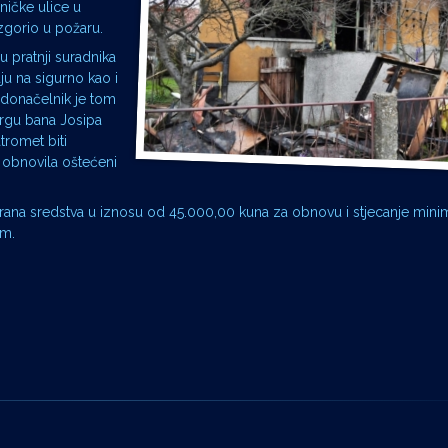
ničke ulice u
izgorio u požaru.
 pratnji suradnika
ju na sigurno kao i
radonačelnik je tom
rgu bana Josipa
tromet biti
e obnovila oštećeni
irana sredstva u iznosu od 45.000,00 kuna za obnovu i stjecanje minim
om.