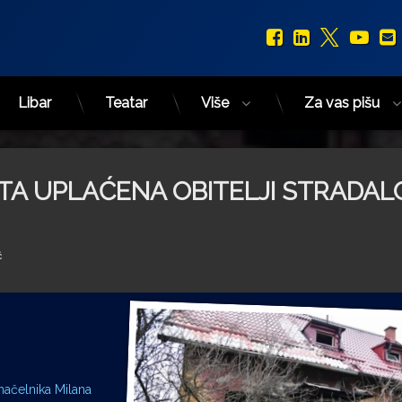
Facebook
LinkedIn
X.com
You
Libar
Teatar
Više
Za vas pišu
A UPLAĆENA OBITELJI STRADAL
ć
onačelnika Milana