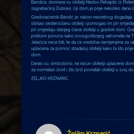
Bandića, donirana su obitelji Nedov Petvajdić iz Pleter
zagrebačkoj Dubravi, čiji dom je prije nekoliko dana 
Gradonačelnik Bandić je, nakon nesretnog događaja, u
obišao šesteročlanu obitelj i pomogao im pri smješta
pri smještaju starijeg člana obitelji u gradski dom. G
prilikom poručio kako novogodišnjeg vatrometa na T
Jelačića neće biti, te da će sredstva namijenjena za va
uplaćena za pomoć stradaloj obitelji kako bi što prij
dom.
Danas su, simbolično, na račun obitelji uplaćena don
za normalan život i što brži povratak obitelji u svoj d
ŽELJKO KRZNARIĆ
Željko Krznarić