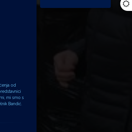
ećenja od
predstavnici
ami, mi smo s
elnik Bandić.