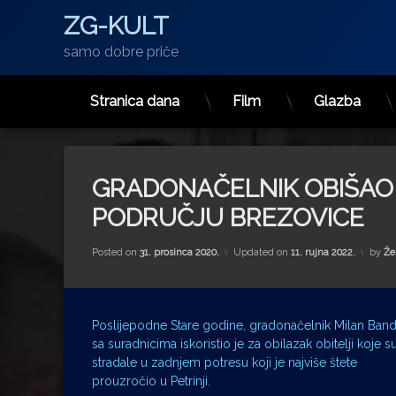
ZG-KULT
samo dobre priče
Stranica dana
Film
Glazba
Preskoči
na
sadržaj
GRADONAČELNIK OBIŠAO
PODRUČJU BREZOVICE
Posted on
31. prosinca 2020.
Updated on
11. rujna 2022.
by
Že
Poslijepodne Stare godine, gradonačelnik Milan Band
sa suradnicima iskoristio je za obilazak obitelji koje s
stradale u zadnjem potresu koji je najviše štete
prouzročio u Petrinji.