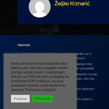
Željko Krznarić
Najnovije:
Film Daniela Pavlića ‘Prašina u vitrini’ nagrađen na 12.
Green Montenegro International Film Festivalu
Naša stranica koristi kolačiće kako
U središtu Petrinje otvorena obnovljena Galerija Krsto
bismo vam iskustvo posjete našem
Hegedušić: Kultura vraćena kući, u samo srce grada!
portalu učinili bržim i kvalitetnijim.
Od petka do nedjelje (31.7. – 2.8.2026.) Arheološki muzej
Klikom na "Prihvati sve" pristajete na
u Zagrebu otvara vrata građanima: Besplatan ulaz kao
korištenje SVIH kolačića, no svoj
zaklon od toplinskog vala
pristanak možete kontrolirati kroz
‘Ni med cvetjem ni pravice’ na Aleji hrvatskih sportskih
izbornik "Postavke kolačića".
velikana
Postavke
Prihvati sve
“Rubikova kocka – složi svoju priču”, projekt nastao iz
potrebe da se čuje glas djece!