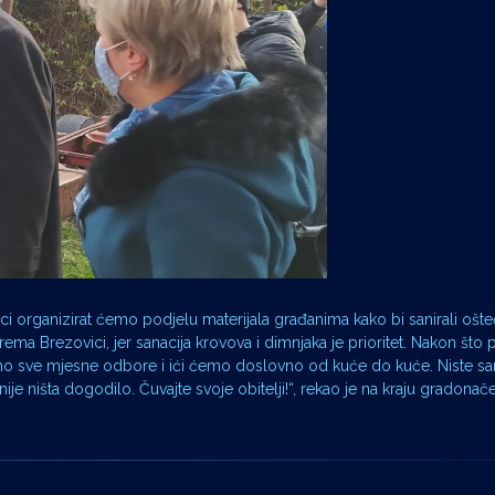
ci organizirat ćemo podjelu materijala građanima kako bi sanirali ošt
ma Brezovici, jer sanacija krovova i dimnjaka je prioritet. Nakon što 
emo sve mjesne odbore i ići ćemo doslovno od kuće do kuće. Niste s
ije ništa dogodilo. Čuvajte svoje obitelji!“, rekao je na kraju gradonač