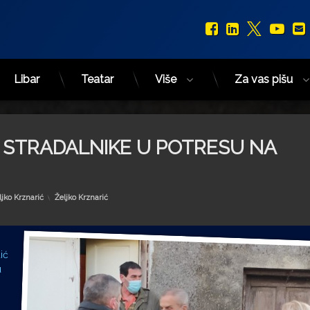
Facebook
LinkedIn
X.com
You
Libar
Teatar
Više
Za vas pišu
 STRADALNIKE U POTRESU NA
Kategorije:
ljko Krznarić
Željko Krznarić
ić
u