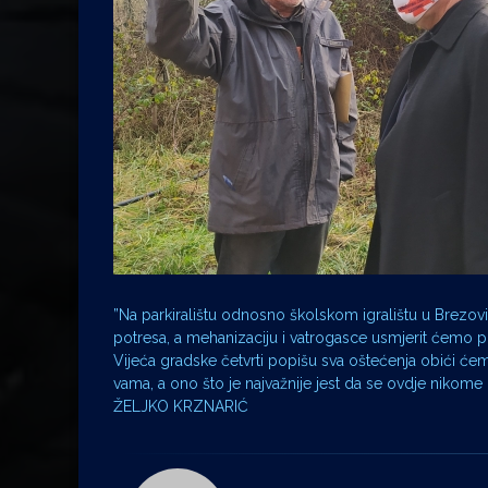
”Na parkiralištu odnosno školskom igralištu u Brezovi
potresa, a mehanizaciju i vatrogasce usmjerit ćemo pre
Vijeća gradske četvrti popišu sva oštećenja obići ć
vama, a ono što je najvažnije jest da se ovdje nikome n
ŽELJKO KRZNARIĆ