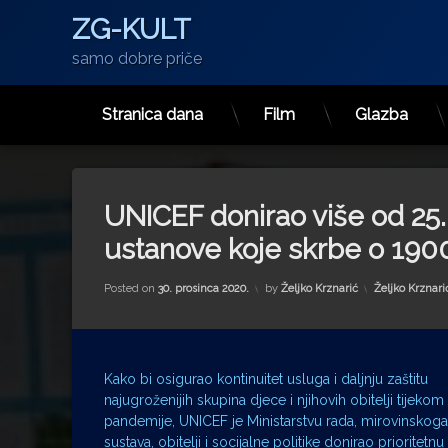
ZG-KULT
samo dobre priče
Stranica dana
Film
Glazba
Preskoči
na
sadržaj
UNICEF donirao više od 25
ustanove koje skrbe o 190
Kategorije:
Posted on
30. prosinca 2020.
by
Željko Krznarić
Željko Krznari
Kako bi osigurao kontinuitet usluga i daljnju zaštitu
najugroženijih skupina djece i njihovih obitelji tijekom
pandemije, UNICEF je Ministarstvu rada, mirovinskoga
sustava, obitelji i socijalne politike donirao prioritetnu