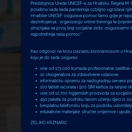
Predstojnica Ureda UNICEF-a za Hrvatsku, Regina M. Cast
posebno sada kada pandemija ozbiljno ugrožava njih
Hrvatske UNICEF osigurava pomoć tamo gdje je najvaž
dezinficijensa, organizaciju online treninga te pripr
stručnjaka na prvoj liniji socijalne skrbi, osiguravamo
najpotrebnija naša pomoć.“
Kao odgovor na krizu izazvanu koronavirusom u Hrv
koju je do sada osigurao:
više od 173.000 komada profesionalne zaštitne o
10 oksigenatora za zdravstvene ustanove,
informatičku opremu za nadogradnju servera po
100 tablet računala i 500 SIM kartica za ranjive 
više od 12.700 higijenskih proizvoda za socijaln
450 paketa za podršku ranom učenju djeci iz soci
besplatnu telefonsku liniju za podršku udomitelj
edukativne materijale, stručne smjernice i upute z
ŽELJKO KRZNARIĆ