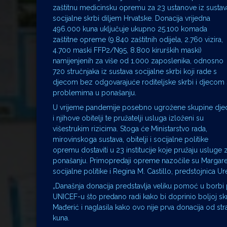
zaštitnu medicinsku opremu za 23 ustanove iz sustav
socijalne skrbi diljem Hrvatske. Donacija vrijedna
496.000 kuna uključuje ukupno 25.100 komada
zaštitne opreme (9.840 zaštitnih odijela, 2.760 vizira,
4.700 maski FFP2/N95, 8.800 kirurških maski)
namijenjenih za više od 1.000 zaposlenika, odnosno
720 stručnjaka iz sustava socijalne skrbi koji rade s
djecom bez odgovarajuće roditeljske skrbi i djecom 
problemima u ponašanju.
U vrijeme pandemije posebno ugrožene skupine dje
i njihove obitelji te pružatelji usluga izloženi su
višestrukim rizicima. Stoga će Ministarstvo rada,
mirovinskoga sustava, obitelji i socijalne politike
opremu dostaviti u 23 institucije koje pružaju usluge
ponašanju. Primopredaji opreme nazočile su Margareta 
socijalne politike i Regina M. Castillo, predstojnica 
„Današnja donacija predstavlja veliku pomoć u borbi pr
UNICEF-u što predano radi kako bi doprinio boljoj skrb
Mađerić i naglasila kako ovo nije prva donacija od st
kuna.