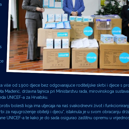
a
s
ce
 za više od 1.900 djece bez odgovarajuće roditeljske skrbi i djece s 
Mađerić, državna tajnica pri Ministarstvu rada, mirovinskoga sustava, o
Ureda UNICEF-a za Hrvatsku.
otiv bolesti koja ima utjecaja na naš svakodnevni život i funkcioniranj
i za najugroženije obitelji i djecu“, istaknula je u svom obraćanju drža
rane UNICEF-a te kako je do sada osigurao zaštitnu opremu u vrijednosti