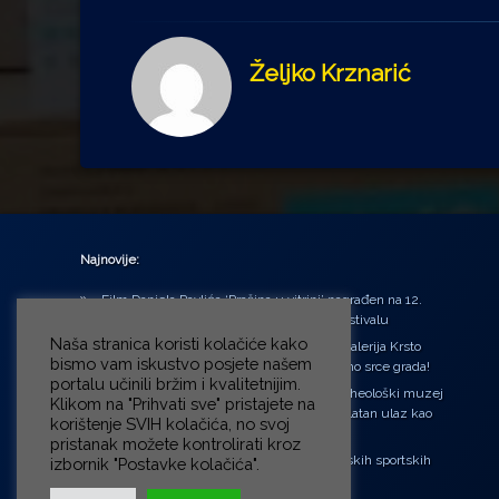
Željko Krznarić
Najnovije:
Film Daniela Pavlića ‘Prašina u vitrini’ nagrađen na 12.
Green Montenegro International Film Festivalu
Naša stranica koristi kolačiće kako
U središtu Petrinje otvorena obnovljena Galerija Krsto
bismo vam iskustvo posjete našem
Hegedušić: Kultura vraćena kući, u samo srce grada!
portalu učinili bržim i kvalitetnijim.
Od petka do nedjelje (31.7. – 2.8.2026.) Arheološki muzej
Klikom na "Prihvati sve" pristajete na
u Zagrebu otvara vrata građanima: Besplatan ulaz kao
korištenje SVIH kolačića, no svoj
zaklon od toplinskog vala
pristanak možete kontrolirati kroz
‘Ni med cvetjem ni pravice’ na Aleji hrvatskih sportskih
izbornik "Postavke kolačića".
velikana