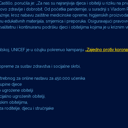
illo, poručila je: „Za nas su najranjivija djeca i obitelji u riziku na p
ovo zdravlje i dobrobit. Od početka pandemije, u suradnji s Vladom 
nije, kroz nabavu zaštitne medicinske opreme, higijenskih proizvoda
emu edukativnih materijala, smjernica i preporuka. Osiguravajući pravov
 kvalitetnu i kontinuiranu podršku djeci i obiteljima kojima je u krizni
atskoj, UNICEF je u ožujku pokrenuo kampanju
„Zajedno protiv korona
preme za sustav zdravstva i socijalne skrbi,
trebnog za online nastavu za 450.000 učenika
skupine djece
o ugrožene obitelji
jalno ugroženih obitelji,
skim obiteljima,
a roditelje, djecu i stručnjake