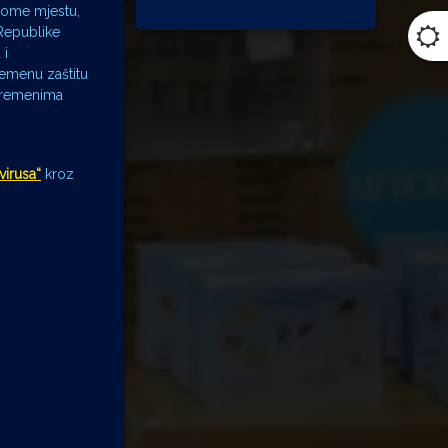
rvome mjestu,
Republike
 i
remenu zaštitu
m vremenima
virusa“
kroz