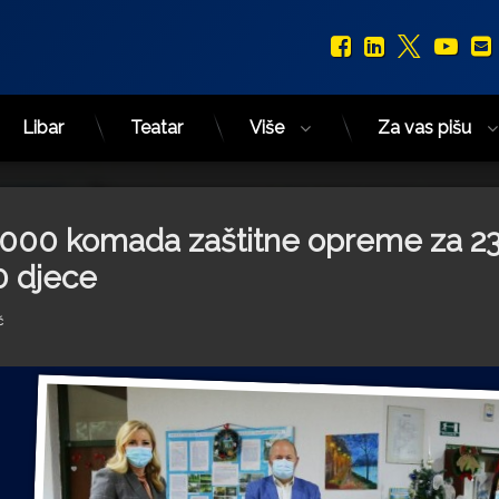
Facebook
LinkedIn
X.com
You
Libar
Teatar
Više
Za vas pišu
.000 komada zaštitne opreme za 2
0 djece
ć