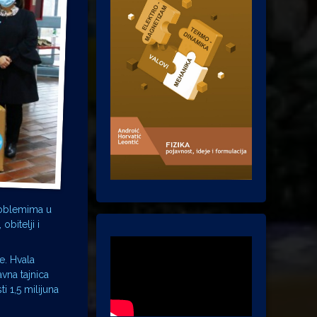
problemima u
bitelji i
e. Hvala
vna tajnica
 1,5 milijuna