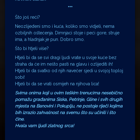
***
Što još reći?
Neozlijeđeni smo i kuća, koliko smo vidjeli, nema
ozbiljnih oštećenja. Dimnjaci stoje i peći gore, struje
ima, a hladnjak je pun. Dobro smo.
Što bi htjeli više?
Htjeli bi da se svi dragi ljudi vrate u svoje kuće bez
straha da će im nešto pasti na glavu i ozlijediti ih!
Htjeli bi da svatko od njih navečer sjedi u svojoj toploj
sobi!
Htjeli bi da se vrati osmijeh na njihova lica!
Svima onima koji u ovim teškim trenucima nesebično
pomažu građanima Siska, Petrinje, Gline i svih drugih
mjesta na Banovini i Pokuplju, ne postoje riječi kojima
bih izrazio zahvalnost na svemu što su učinili i što
čine.
Hvala vam ljudi zlatnog srca!