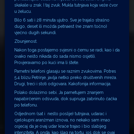
skakale u zrak. I taj zvuk. Mukla tutnjava koja veže čvor
u želucu.
Bilo 6 sati i 28 minuta ujutro. Sve je trajalo strašno
dugo, deset ili možda petnaest (ne znam točno)
vječno dugih sekundi.
Zbunjenost.
Nakon toga postajemo svjesni o čemu se radi, kao i da
ovako nešto nikada do sada nismo osjetili.
Provjeravamo po kući ima li štete.
Pametni telefoni glasaju se raznim zvukovima. Potres
5.4 blizu Petrinje, javlja netko preko društvenih mreža.
Drugi, treći i stoti odgovara. Kakofonija informacija.
Polako dolazimo sebi. Ja pametujem znanjem
napabirčenim odsvuda, dok supruga zabrinuto čačka
po telefonu.
Odjednom (sat i nešto poslije) tutnjava, udarac i
cjelokupni aranžman iznova, no nekako sam imao
osjećaj da je ovaj udar kraće trajao i bio slabijeg
intenziteta. A onda, kao šlag na tortu, još dok se ovaj