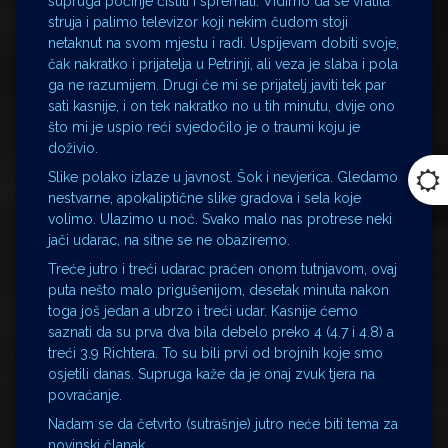
supruga počinje čistiti i spremati. Vidimo da se vratila
struja i palimo televizor koji nekim čudom stoji
netaknut na svom mjestu i radi. Uspijevam dobiti svoje,
čak nakratko i prijatelja u Petrinji, ali veza je slaba i pola
ga ne razumijem. Drugi će mi se prijatelj javiti tek par
sati kasnije, i on tek nakratko no u tih minutu, dvije ono
što mi je uspio reći svjedočilo je o traumi koju je
doživio.
Slike polako izlaze u javnost. Šok i nevjerica. Gledamo
nestvarne, apokaliptične slike gradova i sela koje
volimo. Ulazimo u noć. Svako malo nas protrese neki
jači udarac, na sitne se ne obaziremo.
Treće jutro i treći udarac praćen onom tutnjavom, ovaj
puta nešto malo prigušenijom, desetak minuta nakon
toga još jedan a ubrzo i treći udar. Kasnije ćemo
saznati da su prva dva bila debelo preko 4 (4.7 i 4.8) a
treći 3.9 Richtera. To su bili prvi od brojnih koje smo
osjetili danas. Supruga kaže da je onaj zvuk tjera na
povraćanje.
Nadam se da četvrto (sutrašnje) jutro neće biti tema za
novinski članak.