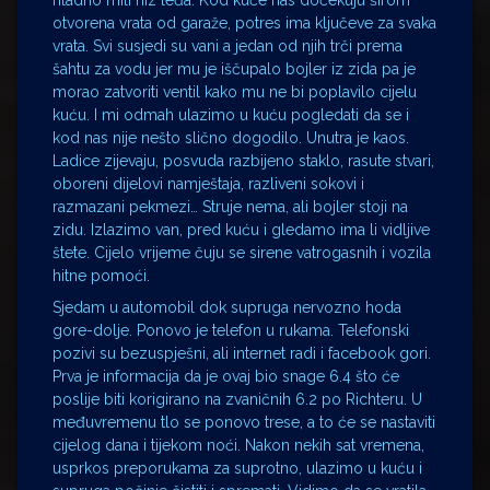
hladno mili niz leđa. Kod kuće nas dočekuju širom
otvorena vrata od garaže, potres ima ključeve za svaka
vrata. Svi susjedi su vani a jedan od njih trči prema
šahtu za vodu jer mu je iščupalo bojler iz zida pa je
morao zatvoriti ventil kako mu ne bi poplavilo cijelu
kuću. I mi odmah ulazimo u kuću pogledati da se i
kod nas nije nešto slično dogodilo. Unutra je kaos.
Ladice zijevaju, posvuda razbijeno staklo, rasute stvari,
oboreni dijelovi namještaja, razliveni sokovi i
razmazani pekmezi… Struje nema, ali bojler stoji na
zidu. Izlazimo van, pred kuću i gledamo ima li vidljive
štete. Cijelo vrijeme čuju se sirene vatrogasnih i vozila
hitne pomoći.
Sjedam u automobil dok supruga nervozno hoda
gore-dolje. Ponovo je telefon u rukama. Telefonski
pozivi su bezuspješni, ali internet radi i facebook gori.
Prva je informacija da je ovaj bio snage 6.4 što će
poslije biti korigirano na zvaničnih 6.2 po Richteru. U
međuvremenu tlo se ponovo trese, a to će se nastaviti
cijelog dana i tijekom noći. Nakon nekih sat vremena,
usprkos preporukama za suprotno, ulazimo u kuću i