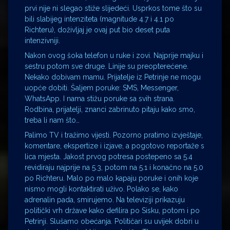
prvi nije ni slegao stiže slijedeći. Usprkos tome što su
bili slabijeg intenziteta (magnitude 4.7 i 4.1 po
Richteru), doživljaj je ovaj put bio deset puta
intenzivniji.
Nakon ovog šoka telefon u ruke i zovi. Najprije majku i
sestru potom sve druge. Linije su preopterećene.
Nekako dobivam mamu. Prijatelje iz Petrinje ne mogu
uopće dobiti. Šaljem poruke: SMS, Messenger,
WhatsApp. I nama stižu poruke sa svih strana.
Rodbina, prijatelji, znanci zabrinuto pitaju kako smo,
treba li nam što…
Palimo TV i tražimo vijesti. Pozorno pratimo izvještaje,
komentare, ekspertize i izjave, a pogotovo reportaže s
lica mjesta. Jakost prvog potresa postepeno sa 5.4
revidiraju najprije na 5.3, potom na 5.1 i konačno na 5.0
po Richteru. Malo po malo kapaju poruke i onih koje
nismo mogli kontaktirati uživo. Polako se, kako
adrenalin pada, smirujemo. Na televiziji prikazuju
politički vrh države kako defilira po Sisku, potom i po
Petrinji. Slušamo obećanja. Političari su uvijek dobri u