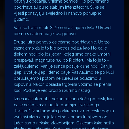
davanju obećanja. Vrijeme odmiče. Tlo povremeno
podrhtava ali puno slabijim intenzitetom. Slike se i
vijesti ponavljaju, svejedno ih nanovo pohlepno
gutamo.
Vani se hvata mrak. Stiže noć a s njom i kiša. U krevet
idemo s nadom da je sve gotovo.
Drugo jutro ponovo osjećamo podrhtavanje. Ubrzo
saznajemo da je to bio potres od 2.5 kao i to da je
tijekom noći bio još jedan, kojeg smo onako umorni
prespavali, magnitude 3.0 po Richteru. Ma to je to –
zaključujemo. Vani je sunce poslije kišne noći. Dan je
lijep, život je lijep, idemo dalje. Razvlačimo se po kući,
doručkujemo i potom ne žureći se odlazimo u
kupovinu. Nakon obilaska trgovina vozimo se prema
kući. Podne je već prošlo i žurimo natrag.
Iznenada automobil nekontrolirano šeće po cesti, kao
da je netko izmaknuo tlo pod njim. Nekako ga
„hvatam“. Iz automobila parkiranih uz rub ceste dopiru
zvukovi alarma miješajući se s onom tutnjavom od
jučer, samo nekako zlokobnijom. Osjećam kako nešto