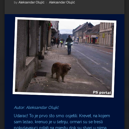
Impressum
Milenko Strižak
Kategorije:
by
Aleksandar Olujić
Aleksandar Olujić
Drugi autori
Drugi autori
Matea Andrić
Ljiljana Lekanić-Kljaić
Željko Krznarić
Mario Lovreković
Miroslav Šantek
Autor: Aleksandar Olujić
Udarac! To je prvo što smo osjetili. Krevet, na kojem
sam ležao, krenuo je u šetnju, ormari su se tresli
pokušavajući ostati na mjestu dok su stvari u njima