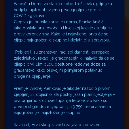
Bandić u Domu za starije osobe Trešnjevka, gdje je u
nedjelju ujutro obavljeno prvo cjepljenje protiv
COVID-19 virusa.
Cjepivo je primila korisnica doma, Branka Aničić, i
tako postala prva osoba u Hrvatskoj koja je cijepljena
protiv koronavirusa. Kako je i najavljeno, prvo će se
cijepiti najugroženije skupine i djelatnici u zdravstvu.
„Pobijedili su znanstveni rad, solidarnost i europsko
zajedništvo“, rekao je gradonačelnik i najavio da će se
cijepiti prvi, čim budu dostupne redovne doze za
građanstvo, kako bi svojim primjerom potaknuo i
druge na cijepljenje.
Premijer Andrej Plenković je također nazočio prvom
cjepljenju i objasnio da postoji jasan plan cijepljenja –
ravnomjerno kroz sve županije te ponovio kako su
prve pristigle doze cjepiva, njih 9.750, rezervirane za
najugroženije i najizloženije skupine.
Ravnatelj Hrvatskog zavoda za javno zdravstvo