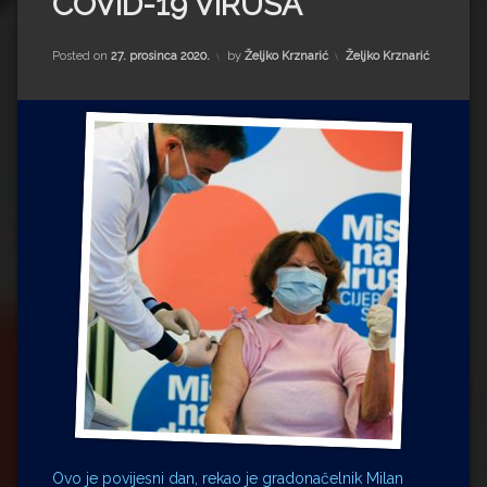
COVID-19 VIRUSA
Impressum
Milenko Strižak
Drugi autori
Drugi autori
Kategorije:
Posted on
27. prosinca 2020.
by
Željko Krznarić
Željko Krznarić
Matea Andrić
Ljiljana Lekanić-Kljaić
Željko Krznarić
Mario Lovreković
Miroslav Šantek
Ovo je povijesni dan, rekao je gradonačelnik Milan