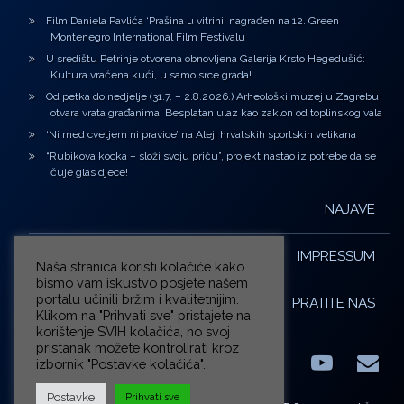
Film Daniela Pavlića ‘Prašina u vitrini’ nagrađen na 12. Green
Montenegro International Film Festivalu
U središtu Petrinje otvorena obnovljena Galerija Krsto Hegedušić:
Kultura vraćena kući, u samo srce grada!
Od petka do nedjelje (31.7. – 2.8.2026.) Arheološki muzej u Zagrebu
otvara vrata građanima: Besplatan ulaz kao zaklon od toplinskog vala
‘Ni med cvetjem ni pravice’ na Aleji hrvatskih sportskih velikana
“Rubikova kocka – složi svoju priču”, projekt nastao iz potrebe da se
čuje glas djece!
NAJAVE
IMPRESSUM
Naša stranica koristi kolačiće kako
bismo vam iskustvo posjete našem
portalu učinili bržim i kvalitetnijim.
PRATITE NAS
Klikom na "Prihvati sve" pristajete na
korištenje SVIH kolačića, no svoj
pristanak možete kontrolirati kroz
izbornik "Postavke kolačića".
Facebook
LinkedIn
YouTub
E-m
X.com
Postavke
Prihvati sve